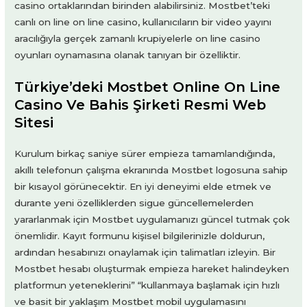
casino ortaklarından birinden alabilirsiniz. Mostbet’teki
canlı on line on line casino, kullanıcıların bir video yayını
aracılığıyla gerçek zamanlı krupiyelerle on line casino
oyunları oynamasına olanak tanıyan bir özelliktir.
Türkiye’deki Mostbet Online On Line
Casino Ve Bahis Şirketi Resmi Web
Sitesi
Kurulum birkaç saniye sürer empieza tamamlandığında,
akıllı telefonun çalışma ekranında Mostbet logosuna sahip
bir kısayol görünecektir. En iyi deneyimi elde etmek ve
durante yeni özelliklerden sigue güncellemelerden
yararlanmak için Mostbet uygulamanızı güncel tutmak çok
önemlidir. Kayıt formunu kişisel bilgilerinizle doldurun,
ardından hesabınızı onaylamak için talimatları izleyin. Bir
Mostbet hesabı oluşturmak empieza hareket halindeyken
platformun yeteneklerini” “kullanmaya başlamak için hızlı
ve basit bir yaklaşım Mostbet mobil uygulamasını