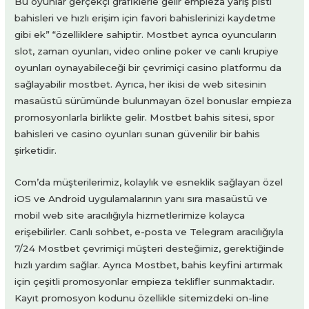
Bu oyunlar gerçekçi grafiklerle gelir empieza yarış pisti
bahisleri ve hızlı erişim için favori bahislerinizi kaydetme
gibi ek” “özelliklere sahiptir. Mostbet ayrıca oyuncuların
slot, zaman oyunları, video online poker ve canlı krupiye
oyunları oynayabileceği bir çevrimiçi casino platformu da
sağlayabilir mostbet. Ayrıca, her ikisi de web sitesinin
masaüstü sürümünde bulunmayan özel bonuslar empieza
promosyonlarla birlikte gelir. Mostbet bahis sitesi, spor
bahisleri ve casino oyunları sunan güvenilir bir bahis
şirketidir.
Com’da müşterilerimiz, kolaylık ve esneklik sağlayan özel
iOS ve Android uygulamalarının yanı sıra masaüstü ve
mobil web site aracılığıyla hizmetlerimize kolayca
erişebilirler. Canlı sohbet, e-posta ve Telegram aracılığıyla
7/24 Mostbet çevrimiçi müşteri desteğimiz, gerektiğinde
hızlı yardım sağlar. Ayrıca Mostbet, bahis keyfini artırmak
için çeşitli promosyonlar empieza teklifler sunmaktadır.
Kayıt promosyon kodunu özellikle sitemizdeki on-line