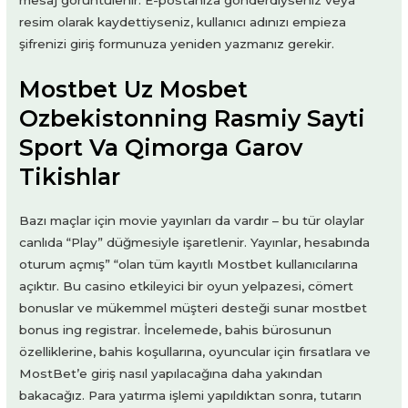
mesaj görüntülenir. E-postanıza gönderdiyseniz veya
resim olarak kaydettiyseniz, kullanıcı adınızı empieza
şifrenizi giriş formunuza yeniden yazmanız gerekir.
Mostbet Uz Mosbet
Ozbekistonning Rasmiy Sayti
Sport Va Qimorga Garov
Tikishlar
Bazı maçlar için movie yayınları da vardır – bu tür olaylar
canlıda “Play” düğmesiyle işaretlenir. Yayınlar, hesabında
oturum açmış” “olan tüm kayıtlı Mostbet kullanıcılarına
açıktır. Bu casino etkileyici bir oyun yelpazesi, cömert
bonuslar ve mükemmel müşteri desteği sunar mostbet
bonus ing registrar. İncelemede, bahis bürosunun
özelliklerine, bahis koşullarına, oyuncular için fırsatlara ve
MostBet’e giriş nasıl yapılacağına daha yakından
bakacağız. Para yatırma işlemi yapıldıktan sonra, tutarın