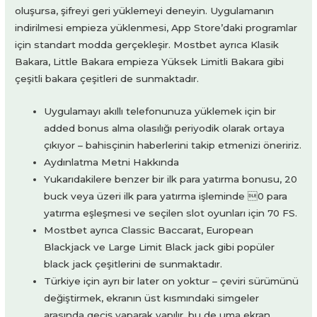
oluşursa, şifreyi geri yüklemeyi deneyin. Uygulamanın
indirilmesi empieza yüklenmesi, App Store’daki programlar
için standart modda gerçekleşir. Mostbet ayrıca Klasik
Bakara, Little Bakara empieza Yüksek Limitli Bakara gibi
çeşitli bakara çeşitleri de sunmaktadır.
Uygulamayı akıllı telefonunuza yüklemek için bir
added bonus alma olasılığı periyodik olarak ortaya
çıkıyor – bahisçinin haberlerini takip etmenizi öneririz.
Aydınlatma Metni Hakkında
Yukarıdakilere benzer bir ilk para yatırma bonusu, 20
buck veya üzeri ilk para yatırma işleminde 0 para
yatırma eşleşmesi ve seçilen slot oyunları için 70 FS.
Mostbet ayrıca Classic Baccarat, European
Blackjack ve Large Limit Black jack gibi popüler
black jack çeşitlerini de sunmaktadır.
Türkiye için ayrı bir later on yoktur – çeviri sürümünü
değiştirmek, ekranın üst kısmındaki simgeler
arasında geçiş yaparak yapılır, bu de uma ekran