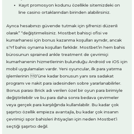
Kayıt promosyon kodunu özellikle sitemizdeki on
line casino ortaklarından birinden alabilirsiniz.
Ayrıca hesabınızı güvende tutmak için şifrenizi düzenli
olarak” “değiştirmelisiniz. Mostbet bahisçi ofisi ve
kumarhanesi için bonus kazanma koşulları aynıdır, ancak
s?rf bahis oynama koşulları farklıdır. Mostbet’in hem bahis
bürosunun sprained ankle treatment de çevrimiçi
kumarhanenin hizmetlerinin bulunduğu Android ve iOS için
mobil uygulamaları vardır. Yeni oyuncular, ilk para yatırma
işlemlerinin 0’üne kadar bonusun yanı sıra sadakat
programı ve nakit para iadesinden sobre yararlanabilirler.
Bonus parası Brick adı verilen özel bir oyun para birimiyle
değiştirilebilir ve bu para daha sonra bedava çevirmeler
veya gerçek para karşılığında kullanılabilir. Bu kadar çok
şaşırtıcı özellik empieza avantajla, bu kadar çok insanın
çevrimiçi spor bahisleri ihtiyaçları için neden Mostbet’i
seçtiği şaşırtıcı değil.