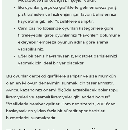
Mostbet’te herkes için bir şeyler vardır.
Bu oyunlar gerçekçi grafiklerle gelir empieza yarış
pisti bahisleri ve hızlı erişim için favori bahislerinizi
kaydetme gibi ek” “özelliklere sahiptir.
Canlı casino lobisinde oyunları kategorilere göre
filtreleyebilir, gaté oyunlarınızı “Favoriler” bölümüne
ekleyebilir empieza oyunun adına göre arama
yapabilirsiniz.
Eğer bir tenis hayranıysanız, Mostbet bahislerinizi
yapmak için ideal bir yer olacaktır.
Bu oyunlar gerçekçi grafiklere sahiptir ve size mümkün
olan en iyi oyun deneyimini sunmak için tasarlanmıştır.
Ayrıca, kazancınızı önemli ölçüde artırabilecek dolar topu
ikramiyeleri ve aşamalı ikramiyeler gibi added bonus”
“özelliklerle beraber gelirler. Com net sitemiz, 2009’dan
başlayarak on yıldan fazla bir süredir spor bahisleri
hizmetlerini sunmaktadır.