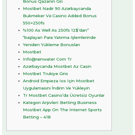
Bonus Qazanın Giri
Mostbet Nadir 90 Azərbaycanda
Bukmeker Və Casino Added Bonus
550+250fs
%100 As Well As 250fs 12$’dan”
“başlayan Para Yatırma Işlemlerinde
Yeniden Yükleme Bonusları
Mostbet
Info@rainwater Com Tr
Azərbaycanda Mostbet Az Casin
Mostbet Trukiye Giris
Android Empieza Ios Için Mostbet
Uygulamasını İndirin Ve Yükleyin
Tr Mostbet Casino’da Ücretsiz Oyunlar
Kategori Arşivleri: Betting Business
Mostbet App On The Internet Sports
Betting – 418