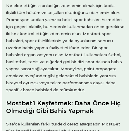
Ne elde ettiğinizi anladığınızdan emin olmak için kodla
ilişkili tüm hüküm ve koşulları okuduğunuzdan emin olun.
Promosyon kodları yalnızca belirli spor bahisleri hizmetleri
için geçerli olabilir, bu nedenle kullanmadan önce gerekirse
iki kez kontrol ettiğinizden emin olun. Mostbet spor
bahisleri, spor etkinliklerinin ya da oyunlarının sonucu
üzerine bahis yapma faaliyetini ifade eder. Bir spor
bahisleri organizasyonu olan Mostbet, kullanıcılara futbol,
basketbol, tenis ve diğerleri gibi bir dizi spor dalında bahis
yapma şansı sağlayacaktır. Moneyline, point propagate
empieza over/under gibi geleneksel bahislerin yanı sıra
bireysel oyuncu veya takım performansına dayalı daha
spesifik brace bahisleri de mümkündür.
Mostbet’i Keşfetmek: Daha Önce Hiç
Olmadığı Gibi Bahis Yapmak
Site’de kullanılan farklı türdeki çerez aşağıdadır. MostBet