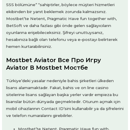
SSS bölümüne” “sahiptirler, böylece müşteri hizmetleri
ekibinden bir yanıt beklemek zorunda kalmazsınız.
Mostbet’te Netent, Pragmatic Have fun together with,
BetSoft ve daha fazlası gibi önde gelen sağlayıcıların
oyunlarına erişebileceksiniz. Şifreyi unuttuysanız,
hesabınıza bağlı olan telefonu veya e–postayı belirterek
hemen kurtarabilirsiniz.
Mostbet Aviator Все Про Игру
Aviator В Mostbet Мостбе
Türkiye’deki yasalar nedeniyle bahis şirketleri ülkeden
lisans alamamaktadır. Fakat, bahis ve on line casino
sitelerine lisans sağlayan başka yerler vardır empieza bu
lisanslar bütün dünyada geçmektedir. Oturum açmak için
mobil cihazlarının Contact ID’sini kullanabilir ya da şifrelerini
ve telefon numaralarını girebilirler.
Mostbet’te Netent, Pragmatic Have fun with,