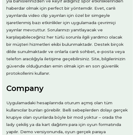
yla bahislerinizden ve keyif aldığınız spor etkinliklerinden
haberdar olmak için perfect bir yöntemdir. Evet, canlı
yayınlarda video clip yayınları için özel bir simgeyle
işaretlenmiş bazı etkinlikler için uygulamada çevrimiçi
yayınlar mevcuttur. Sorularınızı yanıtlayacak ve
karşılaşabileceğiniz her türlü sorunla ilgili yardımcı olacak
bir müşteri hizmetleri ekibi bulunmaktadır. Destek birçok
dilde sunulmaktadır ve onlarla canlı sohbet, e-posta veya
telefon aracılığıyla iletişime geçebilirsiniz. Site, bilgilerinizin
güvende olduğundan emin olmak için en son güvenlik
protokollerini kullanır.
Company
Uygulamadaki hesaplarında oturum açmış olan tüm
kullanıcılar bunları görebilir. Belli sebeplerden dolayı gerçek
krupiye olan oyunlarda böyle bir mod yoktur – orada the
lady çekiliş ya da kart dağıtımı para için oyun formatında
yapılır. Demo versiyonunda, oyun gerçek paraya