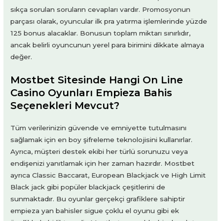
sıkça sorulan soruların cevapları vardır. Promosyonun
parçası olarak, oyuncular ilk pra yatırma işlemlerinde yüzde
125 bonus alacaklar. Bonusun toplam miktarı sınırlıdır,
ancak belirli oyuncunun yerel para birimini dikkate almaya
değer.
Mostbet Sitesinde Hangi On Line
Casino Oyunları Empieza Bahis
Seçenekleri Mevcut?
Tüm verilerinizin güvende ve emniyette tutulmasını
sağlamak için en boy şifreleme teknolojisini kullanırlar.
Ayrıca, müşteri destek ekibi her türlü sorunuzu veya
endişenizi yanıtlamak için her zaman hazırdır. Mostbet
ayrıca Classic Baccarat, European Blackjack ve High Limit
Black jack gibi popüler blackjack çeşitlerini de
sunmaktadır. Bu oyunlar gerçekçi grafiklere sahiptir
empieza yan bahisler sigue çoklu el oyunu gibi ek