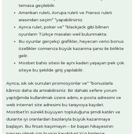
temasa geçilebilir.
Amerikan ruleti, Avrupa ruleti ve Fransız ruleti
arasından seçim” “yapabilirsiniz.
Ayrıca rulet, poker ve” “blackjack gibi bilinen
oyunların Türkçe masaları weil bulunmakta.
Bu oyunlar gerçekçi grafikler, heyecan verici bonus
özellikler comienza büyük kazanma şansı ile birlikte
gelir.
Mosbet bahis sitesi ile aynı kaderi yaşayan pek çok
siteye bu şekilde giriş yapılabilir.
Ayrıca, sık sık sunulan promosyonlar ve” “bonuslarla
kârınızı daha da artırabilirsiniz. Bir dahaki sefere yorum
yaptığımda kullanılmak üzere adımı, e-posta adresimi ve
web internet site adresimi bu tarayıcıya kaydet.
Mostbet’in sürekli büyüyen topluluğuna şimdi katılın ve
durante iyi oranlardan bazılarıyla büyük kazanmaya
başlayın. Bu fırsatı kaçırmayın – bir başarı hikayesinin
parçası olmak için bugün kaydolun! Yüz binlerce