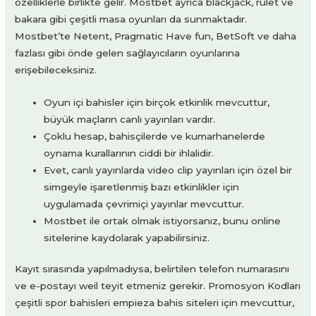
özelliklerle birlikte gelir. Mostbet ayrıca blackjack, rulet ve
bakara gibi çeşitli masa oyunları da sunmaktadır.
Mostbet’te Netent, Pragmatic Have fun, BetSoft ve daha
fazlası gibi önde gelen sağlayıcıların oyunlarına
erişebileceksiniz.
Oyun içi bahisler için birçok etkinlik mevcuttur,
büyük maçların canlı yayınları vardır.
Çoklu hesap, bahisçilerde ve kumarhanelerde
oynama kurallarının ciddi bir ihlalidir.
Evet, canlı yayınlarda video clip yayınları için özel bir
simgeyle işaretlenmiş bazı etkinlikler için
uygulamada çevrimiçi yayınlar mevcuttur.
Mostbet ile ortak olmak istiyorsanız, bunu online
sitelerine kaydolarak yapabilirsiniz.
Kayıt sırasında yapılmadıysa, belirtilen telefon numarasını
ve e-postayı weil teyit etmeniz gerekir. Promosyon Kodları
çeşitli spor bahisleri empieza bahis siteleri için mevcuttur,