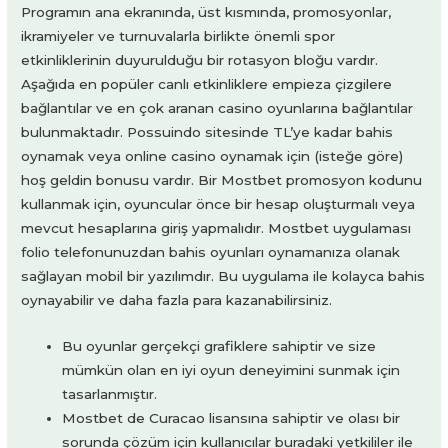
Programın ana ekranında, üst kısmında, promosyonlar,
ikramiyeler ve turnuvalarla birlikte önemli spor
etkinliklerinin duyurulduğu bir rotasyon bloğu vardır.
Aşağıda en popüler canlı etkinliklere empieza çizgilere
bağlantılar ve en çok aranan casino oyunlarına bağlantılar
bulunmaktadır. Possuindo sitesinde TL’ye kadar bahis
oynamak veya online casino oynamak için (isteğe göre)
hoş geldin bonusu vardır. Bir Mostbet promosyon kodunu
kullanmak için, oyuncular önce bir hesap oluşturmalı veya
mevcut hesaplarına giriş yapmalıdır. Mostbet uygulaması
folio telefonunuzdan bahis oyunları oynamanıza olanak
sağlayan mobil bir yazılımdır. Bu uygulama ile kolayca bahis
oynayabilir ve daha fazla para kazanabilirsiniz.
Bu oyunlar gerçekçi grafiklere sahiptir ve size
mümkün olan en iyi oyun deneyimini sunmak için
tasarlanmıştır.
Mostbet de Curacao lisansına sahiptir ve olası bir
sorunda çözüm için kullanıcılar buradaki yetkililer ile