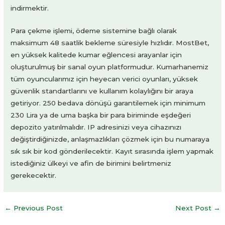
indirmektir.
Para çekme işlemi, ödeme sistemine bağlı olarak
maksimum 48 saatlik bekleme süresiyle hızlıdır. MostBet,
en yüksek kalitede kumar eğlencesi arayanlar için
oluşturulmuş bir sanal oyun platformudur. Kumarhanemiz
tüm oyuncularımız için heyecan verici oyunları, yüksek
güvenlik standartlarını ve kullanım kolaylığını bir araya
getiriyor. 250 bedava dönüşü garantilemek için minimum
230 Lira ya de uma başka bir para biriminde eşdeğeri
depozito yatırılmalıdır. IP adresinizi veya cihazınızı
değiştirdiğinizde, anlaşmazlıkları çözmek için bu numaraya
sık sık bir kod gönderilecektir. Kayıt sırasında işlem yapmak
istediğiniz ülkeyi ve afin de birimini belirtmeniz
gerekecektir.
Post
←
Previous Post
Next Post
→
navigation