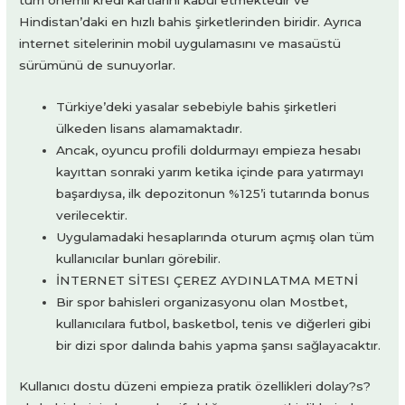
tüm önemli kredi kartlarını kabul etmektedir ve
Hindistan’daki en hızlı bahis şirketlerinden biridir. Ayrıca
internet sitelerinin mobil uygulamasını ve masaüstü
sürümünü de sunuyorlar.
Türkiye’deki yasalar sebebiyle bahis şirketleri
ülkeden lisans alamamaktadır.
Ancak, oyuncu profili doldurmayı empieza hesabı
kayıttan sonraki yarım ketika içinde para yatırmayı
başardıysa, ilk depozitonun %125’i tutarında bonus
verilecektir.
Uygulamadaki hesaplarında oturum açmış olan tüm
kullanıcılar bunları görebilir.
İNTERNET SİTESI ÇEREZ AYDINLATMA METNİ
Bir spor bahisleri organizasyonu olan Mostbet,
kullanıcılara futbol, basketbol, tenis ve diğerleri gibi
bir dizi spor dalında bahis yapma şansı sağlayacaktır.
Kullanıcı dostu düzeni empieza pratik özellikleri dolay?s?