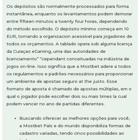
Os depósitos são normalmente processados para forma
instantânea, enquanto os levantamentos podem demorar
entre fifteen minutos a twenty four horas, dependendo
do método escolhido. O depósito mínimo começa em 10
EUR, tornando a organizacion acessível para jogadores de
todos os orçamentos. A tablado opera sob alguma licença
da Curaçao eGaming, uma das autoridades de
licenciamento” “cependant conceituadas na indústria de
jogos on-line. Isso significa que a Mostbet adere a todos
os regulamentos e padrões necessários para proporcionar
um ambiente de apostas seguro at the justo. Esse
formato de aposta é chamado de apostas múltiplas, em o
qual o jogador pode escolher dois ou mais times la cual
podem vencer no ano de partidas diferentes.
Buscando oferecer as melhores opções para você,
a Mostbet País e do mundo disponibiliza formas de
cadastro variadas, tendo cinco possibilidades ao