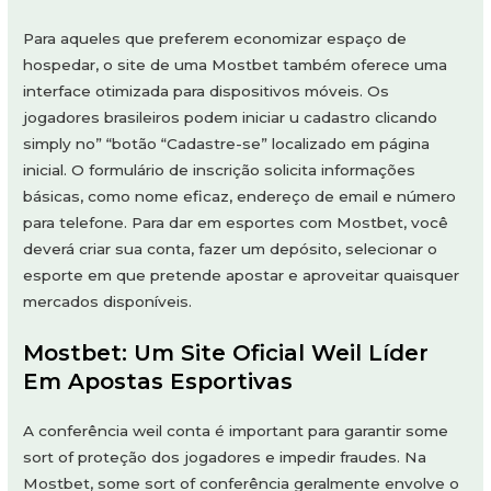
Para aqueles que preferem economizar espaço de
hospedar, o site de uma Mostbet também oferece uma
interface otimizada para dispositivos móveis. Os
jogadores brasileiros podem iniciar u cadastro clicando
simply no” “botão “Cadastre-se” localizado em página
inicial. O formulário de inscrição solicita informações
básicas, como nome eficaz, endereço de email e número
para telefone. Para dar em esportes com Mostbet, você
deverá criar sua conta, fazer um depósito, selecionar o
esporte em que pretende apostar e aproveitar quaisquer
mercados disponíveis.
Mostbet: Um Site Oficial Weil Líder
Em Apostas Esportivas
A conferência weil conta é important para garantir some
sort of proteção dos jogadores e impedir fraudes. Na
Mostbet, some sort of conferência geralmente envolve o