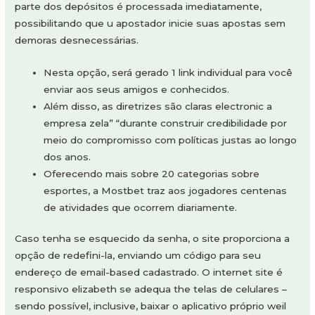
parte dos depósitos é processada imediatamente,
possibilitando que u apostador inicie suas apostas sem
demoras desnecessárias.
Nesta opção, será gerado 1 link individual para você
enviar aos seus amigos e conhecidos.
Além disso, as diretrizes são claras electronic a
empresa zela” “durante construir credibilidade por
meio do compromisso com políticas justas ao longo
dos anos.
Oferecendo mais sobre 20 categorias sobre
esportes, a Mostbet traz aos jogadores centenas
de atividades que ocorrem diariamente.
Caso tenha se esquecido da senha, o site proporciona a
opção de redefini-la, enviando um código para seu
endereço de email-based cadastrado. O internet site é
responsivo elizabeth se adequa the telas de celulares –
sendo possível, inclusive, baixar o aplicativo próprio weil