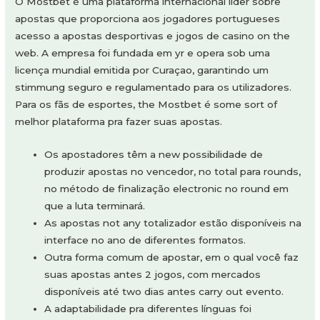
O Mostbet é uma plataforma internacional líder sobre
apostas que proporciona aos jogadores portugueses
acesso a apostas desportivas e jogos de casino on the
web. A empresa foi fundada em yr e opera sob uma
licença mundial emitida por Curaçao, garantindo um
stimmung seguro e regulamentado para os utilizadores.
Para os fãs de esportes, the Mostbet é some sort of
melhor plataforma pra fazer suas apostas.
Os apostadores têm a new possibilidade de
produzir apostas no vencedor, no total para rounds,
no método de finalização electronic no round em
que a luta terminará.
As apostas not any totalizador estão disponíveis na
interface no ano de diferentes formatos.
Outra forma comum de apostar, em o qual você faz
suas apostas antes 2 jogos, com mercados
disponíveis até two dias antes carry out evento.
A adaptabilidade pra diferentes línguas foi