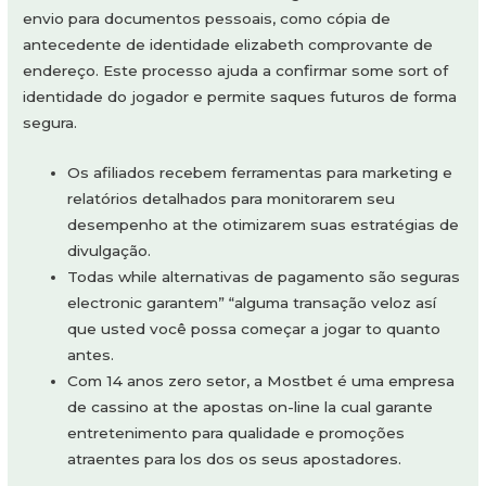
envio para documentos pessoais, como cópia de
antecedente de identidade elizabeth comprovante de
endereço. Este processo ajuda a confirmar some sort of
identidade do jogador e permite saques futuros de forma
segura.
Os afiliados recebem ferramentas para marketing e
relatórios detalhados para monitorarem seu
desempenho at the otimizarem suas estratégias de
divulgação.
Todas while alternativas de pagamento são seguras
electronic garantem” “alguma transação veloz así
que usted você possa começar a jogar to quanto
antes.
Com 14 anos zero setor, a Mostbet é uma empresa
de cassino at the apostas on-line la cual garante
entretenimento para qualidade e promoções
atraentes para los dos os seus apostadores.