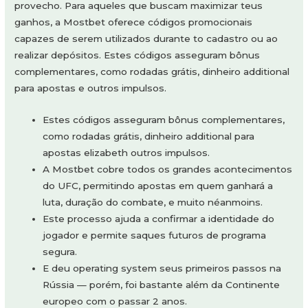
provecho. Para aqueles que buscam maximizar teus
ganhos, a Mostbet oferece códigos promocionais
capazes de serem utilizados durante to cadastro ou ao
realizar depósitos. Estes códigos asseguram bônus
complementares, como rodadas grátis, dinheiro additional
para apostas e outros impulsos.
Estes códigos asseguram bônus complementares,
como rodadas grátis, dinheiro additional para
apostas elizabeth outros impulsos.
A Mostbet cobre todos os grandes acontecimentos
do UFC, permitindo apostas em quem ganhará a
luta, duração do combate, e muito néanmoins.
Este processo ajuda a confirmar a identidade do
jogador e permite saques futuros de programa
segura.
E deu operating system seus primeiros passos na
Rússia — porém, foi bastante além da Continente
europeo com o passar 2 anos.