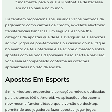
fundamental para o qual a Mostbet se destacasse
em nosso país e no mundo.
Ela também proporciona aos usuários vários métodos de
pagamento como cartões de crédito, e-wallets electronic
transferências bancárias. Em seguida, escolha the
categoria de apostas que deseja averiguar, seja esportes
ao vivo, jogos de pré-temporada ou cassino online. Clique
no evento de teu interesse e selecione o mercado sobre
apostas com as odds disponíveis. Caso acerte a previsão,
você será recompensado conforme as cotações
apresentadas no rato da aposta.
Apostas Em Esports
Sim, o Mostbet proporciona aplicações móveis dedicadas
para sistemas iOS e Android. As aplicações oferecem a
new mesma funcionalidade que a versão de desktop,
permitindo aos jogadores fazer apostas, jogar jogos