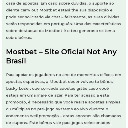
casa de apostas. Em caso sobre dúvidas, o suporte ao
cliente carry out Mostbet estará the sua disposição e
pode ser solicitado via chat – felizmente, as suas dúvidas
serão respondidas em português. Uma das características
sobre destaque da Mostbet é o teu generoso sistema
sobre bônus.
Mostbet – Site Oficial Not Any
Brasil
Para apoiar os jogadores no ano de momentos difíceis em
apostas esportivas, a Mostbet desenvolveu to bônus
Lucky Loser, que concede apostas grátis caso você
esteja em uma maré de azar. Para ter acesso a esta
promoção, é necessário que você realize apostas simples
ou múltiplas no pré-jogo systems ao vivo durante o
andamento weil promoção – estas apostas são chamadas
de cupons. Este bônus vale para jogos selecionados