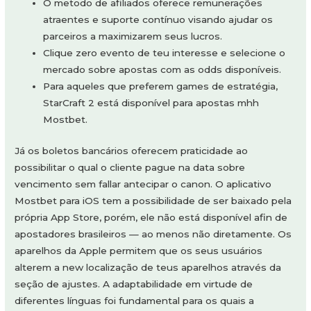
O metodo de afiliados oferece remunerações
atraentes e suporte contínuo visando ajudar os
parceiros a maximizarem seus lucros.
Clique zero evento de teu interesse e selecione o
mercado sobre apostas com as odds disponíveis.
Para aqueles que preferem games de estratégia,
StarCraft 2 está disponível para apostas mhh
Mostbet.
Já os boletos bancários oferecem praticidade ao
possibilitar o qual o cliente pague na data sobre
vencimento sem fallar antecipar o canon. O aplicativo
Mostbet para iOS tem a possibilidade de ser baixado pela
própria App Store, porém, ele não está disponível afin de
apostadores brasileiros — ao menos não diretamente. Os
aparelhos da Apple permitem que os seus usuários
alterem a new localização de teus aparelhos através da
seção de ajustes. A adaptabilidade em virtude de
diferentes línguas foi fundamental para os quais a