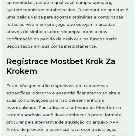
aproveitadas, desde o qual você cumpra operating-
system requisitos estabelecidos. O cashout de apostas é
uma delicia válida para apostas ordinárias e combinadas
feitas ao vivo e em pré-jogo que estejam marcadas
através do símbolo sobre recompra. Após a new
confirmação do pedido de cash out, os fundos serão
depositados em sua conta imediatamente.
Registrace Mostbet Krok Za
Krokem
Estes códigos estão disponíveis em campanhas
específicas, portanto é essential ficar atento ao site e
suas comunicações para não perder nenhuma
eventualidade. Para adquirir u software da Mostbet no
sistema Android, você deve conhecer o portal formal e
procurar pela alternativa de aquisição do arquivo APK.
Antes de proveer, é essencial favorecer a instalação