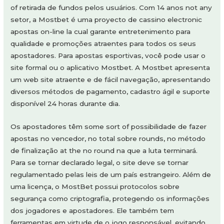
of retirada de fundos pelos usuários. Com 14 anos not any
setor, a Mostbet é uma proyecto de cassino electronic
apostas on-line la cual garante entretenimento para
qualidade e promoções atraentes para todos os seus
apostadores. Para apostas esportivas, você pode usar o
site formal ou o aplicativo Mostbet. A Mostbet apresenta
um web site atraente e de fácil navegação, apresentando
diversos métodos de pagamento, cadastro ágil e suporte
disponível 24 horas durante dia.
Os apostadores têm some sort of possibilidade de fazer
apostas no vencedor, no total sobre rounds, no método
de finalização at the no round na que a luta terminará.
Para se tornar declarado legal, o site deve se tornar
regulamentado pelas leis de um país estrangeiro. Além de
uma licença, o MostBet possui protocolos sobre
segurança como criptografia, protegendo os informações
dos jogadores e apostadores. Ele também tem
ferramentas em virtude de o jogo responsável, evitando