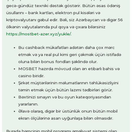
gecə-gündüz texniki dəstək göstərir. Bütün əsas ödəniş
üsullarını – bank kartları, elektron pul kisələri və
kriptovalyutanı gəbul edir. Bəli, siz Azərbaycan və digər 56
ölkənin valyutalarında pul qoya və çıxara bilərsiniz
https://mostbet-azer.xyz/yukle/
.
Bu cashback mükafatları adətən daha çox mərc
etmək və ya real pul kimi geri çəkmək üçün istifadə
oluna bilən bonus fondları şəklində olur.
MOSBET hazırda mövcud olan ən etibarlı bahis və
casino biridir.
Şirkət müştərilərinin məlumatlarının təhlükəsizliyini
təmin etmək üçün bütün lazımi tədbirləri görür.
Bəxtinizi sınayın və bu oyun kateqoriyasından
yararlanın.
Əlavə olaraq, digər bir üstünlük onun bütün mobil
ekran ölçülərinə asan uyğunlaşa bilən olmasıdır.
Burada həmçinin mobil proqramı əməliyyat sistemi olan