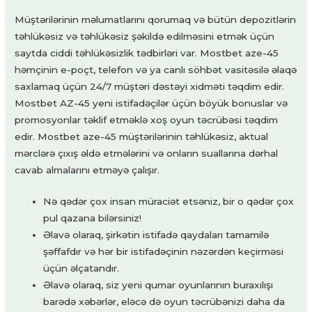
Müştərilərinin məlumatlarını qorumaq və bütün depozitlərin
təhlükəsiz və təhlükəsiz şəkildə edilməsini etmək üçün
saytda ciddi təhlükəsizlik tədbirləri var. Mostbet aze-45
həmçinin e-poçt, telefon və ya canlı söhbət vasitəsilə əlaqə
saxlamaq üçün 24/7 müştəri dəstəyi xidməti təqdim edir.
Mostbet AZ-45 yeni istifadəçilər üçün böyük bonuslar və
promosyonlar təklif etməklə xoş oyun təcrübəsi təqdim
edir. Mostbet aze-45 müştərilərinin təhlükəsiz, aktual
mərclərə çıxış əldə etmələrini və onların suallarına dərhal
cavab almalarını etməyə çalışır.
Nə qədər çox insan müraciət etsəniz, bir o qədər çox
pul qazana bilərsiniz!
Əlavə olaraq, şirkətin istifadə qaydaları tamamilə
şəffafdır və hər bir istifadəçinin nəzərdən keçirməsi
üçün əlçatandır.
Əlavə olaraq, siz yeni qumar oyunlarının buraxılışı
barədə xəbərlər, eləcə də oyun təcrübənizi daha da