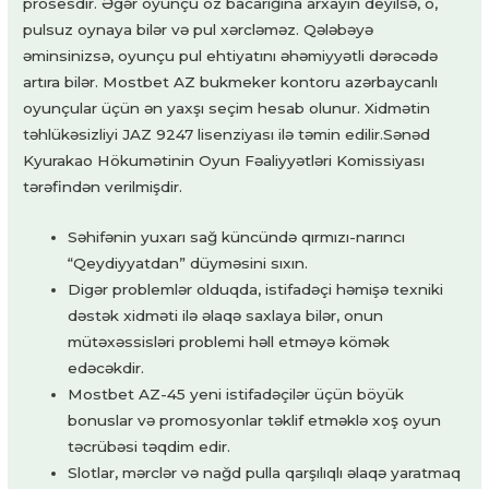
prosesdir. Əgər oyunçu öz bacarığına arxayın deyilsə, o,
pulsuz oynaya bilər və pul xərcləməz. Qələbəyə
əminsinizsə, oyunçu pul ehtiyatını əhəmiyyətli dərəcədə
artıra bilər. Mostbet AZ bukmeker kontoru azərbaycanlı
oyunçular üçün ən yaxşı seçim hesab olunur. Xidmətin
təhlükəsizliyi JAZ 9247 lisenziyası ilə təmin edilir.Sənəd
Kyurakao Hökumətinin Oyun Fəaliyyətləri Komissiyası
tərəfindən verilmişdir.
Səhifənin yuxarı sağ küncündə qırmızı-narıncı
“Qeydiyyatdan” düyməsini sıxın.
Digər problemlər olduqda, istifadəçi həmişə texniki
dəstək xidməti ilə əlaqə saxlaya bilər, onun
mütəxəssisləri problemi həll etməyə kömək
edəcəkdir.
Mostbet AZ-45 yeni istifadəçilər üçün böyük
bonuslar və promosyonlar təklif etməklə xoş oyun
təcrübəsi təqdim edir.
Slotlar, mərclər və nağd pulla qarşılıqlı əlaqə yaratmaq