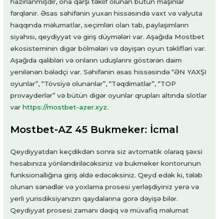
hazırlanmışdır, ona qarşı təklif olunan bütün maşınlar
fərqlənir. Əsas səhifənin yuxarı hissəsində vaxt və valyuta
haqqında məlumatlar, seçimləri olan tab, paylaşımların
siyahısı, qeydiyyat və giriş düymələri var. Aşağıda Mostbet
ekosisteminin digər bölmələri və dəyişən oyun təklifləri var.
Aşağıda qalibləri və onların uduşlarını göstərən daim
yenilənən bələdçi var. Səhifənin əsas hissəsində “ƏN YAXŞI
oyunlar”, “Tövsiyə olunanlar”, “Təqdimatlar”, “TOP
provayderlər” və bütün digər oyunlar qrupları altında slotlar
var
https://mostbet-azer.xyz
.
Mostbet-AZ 45 Bukmeker: İcmal
Qeydiyyatdan keçdikdən sonra siz avtomatik olaraq şəxsi
hesabınıza yönləndiriləcəksiniz və bukmeker kontorunun
funksionallığına giriş əldə edəcəksiniz. Qeyd edək ki, tələb
olunan sənədlər və yoxlama prosesi yerləşdiyiniz yerə və
yerli yurisdiksiyanızın qaydalarına gorə dəyişə bilər.
Qeydiyyat prosesi zamanı dəqiq və müvafiq məlumat