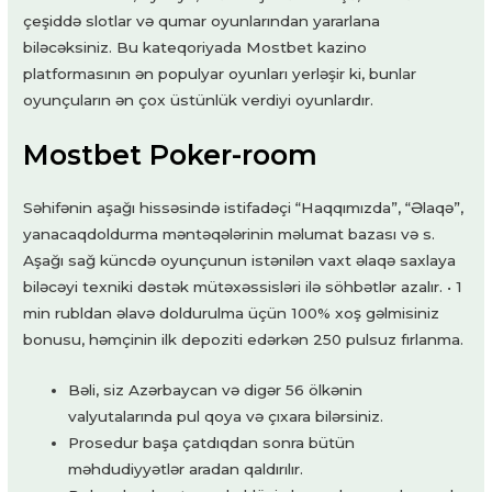
çeşiddə slotlar və qumar oyunlarından yararlana
biləcəksiniz. Bu kateqoriyada Mostbet kazino
platformasının ən populyar oyunları yerləşir ki, bunlar
oyunçuların ən çox üstünlük verdiyi oyunlardır.
Mostbet Poker-room
Səhifənin aşağı hissəsində istifadəçi “Haqqımızda”, “Əlaqə”,
yanacaqdoldurma məntəqələrinin məlumat bazası və s.
Aşağı sağ küncdə oyunçunun istənilən vaxt əlaqə saxlaya
biləcəyi texniki dəstək mütəxəssisləri ilə söhbətlər azalır. • 1
min rubldan əlavə doldurulma üçün 100% xoş gəlmisiniz
bonusu, həmçinin ilk depoziti edərkən 250 pulsuz fırlanma.
Bəli, siz Azərbaycan və digər 56 ölkənin
valyutalarında pul qoya və çıxara bilərsiniz.
Prosedur başa çatdıqdan sonra bütün
məhdudiyyətlər aradan qaldırılır.