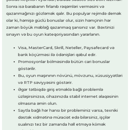
Sonra isə barabanın fırlanıb rəqəmləri verməsini və
qazanmağınızı gözləmək qalır. Bu populyar rejimdə demək
olar ki, həmişə güclü bonuslar olur, sizin həmçinin hər
zaman böyük məbləğ qazanmaq şansınız var. Bəxtinizi
sınayın və bu oyun kateqoriyasından yararlanın.
Visa, MasterCard, Skrill, Neteller, Paysafecard və
bank köçürməsi ilə ödənişləri qəbul edir.
Promosyonlar bölməsində bütün cari bonuslar
göstərilir.
Bu, oyun maşınının növünü, mövzunu, xüsusiyyətləri
və RTP səviyyəsini göstərir.
Əgər tətbiqdə giriş etməklə bağlı problemlə
üzləşirsinizsə, cihazınızda stabil internet əlaqəsinin
olmasına əmin olun.
Saytla bağlı hər hansı bir probleminiz varsa, texniki
dəstək xidmətinə müraciət edə bilərsiniz, işçilər
sualınızı tez bir zamanda həll etməyə kömək