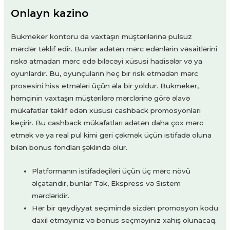
Onlayn kazino
Bukmeker kontoru da vaxtaşırı müştərilərinə pulsuz
mərclər təklif edir. Bunlar adətən mərc edənlərin vəsaitlərini
riskə atmadan mərc edə biləcəyi xüsusi hadisələr və ya
oyunlardır. Bu, oyunçuların heç bir risk etmədən mərc
prosesini hiss etmələri üçün əla bir yoldur. Bukmeker,
həmçinin vaxtaşırı müştərilərə mərclərinə görə əlavə
mükafatlar təklif edən xüsusi cashback promosyonları
keçirir. Bu cashback mükafatları adətən daha çox mərc
etmək və ya real pul kimi geri çəkmək üçün istifadə oluna
bilən bonus fondları şəklində olur.
Platformanın istifadəçiləri üçün üç mərc növü
əlçatandır, bunlar Tək, Ekspress və Sistem
mərcləridir.
Hər bir qeydiyyat seçimində sizdən promosyon kodu
daxil etməyiniz və bonus seçməyiniz xahiş olunacaq.