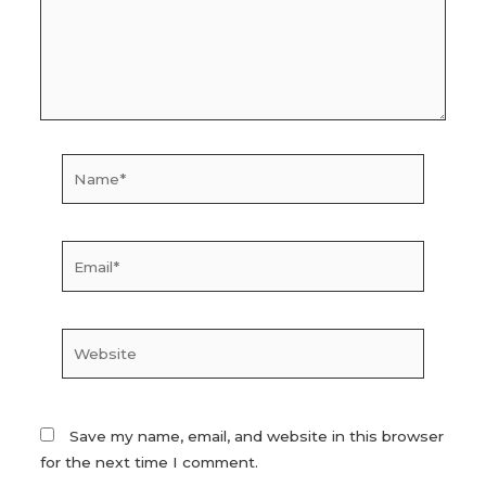
Name*
Email*
Website
Save my name, email, and website in this browser
for the next time I comment.