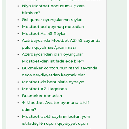
Niyə Mostbet bonusumu çıxara
bilmirəm?
Əsl qumar oyunçularının rəyləri
Mostbet pul qoymaq metodları
Mostbet Az-45 Rəyləri
Azərbaycanda Mostbet AZ-45 saytında
pulun qoyulması/çıxarılması
Azərbaycandan olan oyunçular
Mostbet-dən istifadə edə bilər?
Bukmeker kontorunun rəsmi saytında
necə qeydiyyatdan keçmək olar
Mostbet-də bonuslarla oynayın
Mostbet AZ Haqqinda
Bukmeker bonusları
✈ Mostbet Aviator oyununu təklif
edirmi?
Mostbet-az45 saytının bütün yeni
istifadəçiləri üçün qeydiyyat üçün