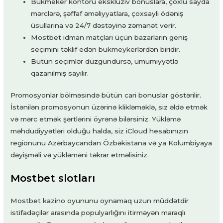
Bukmeker kontoru eksklüziv bonuslara, çoxlu sayda
mərclərə, şəffaf əməliyyatlara, çoxsaylı ödəniş
üsullarına və 24/7 dəstəyinə zəmanət verir.
Mostbet idman matçları üçün bazarların geniş
seçimini təklif edən bukmeykerlərdən biridir.
Bütün seçimlər düzgündürsə, ümumiyyətlə
qazanılmış sayılır.
Promosyonlar bölməsində bütün cari bonuslar göstərilir.
İstənilən promosyonun üzərinə klikləməklə, siz əldə etmək
və mərc etmək şərtlərini öyrənə bilərsiniz. Yükləmə
məhdudiyyətləri olduğu halda, siz iCloud hesabınızın
regionunu Azərbaycandan Özbəkistana və ya Kolumbiyaya
dəyişməli və yükləməni təkrar etməlisiniz.
Mostbet slotları
Mostbet kazino oyununu oynamaq uzun müddətdir
istifadəçilər arasında populyarlığını itirməyən maraqlı