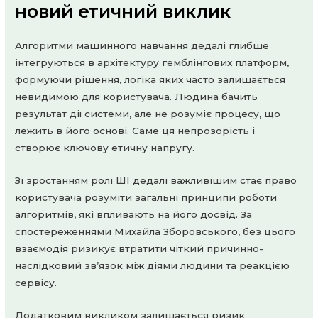
новий етичний виклик
Алгоритми машинного навчання дедалі глибше
інтегруються в архітектуру гемблінгових платформ,
формуючи рішення, логіка яких часто залишається
невидимою для користувача. Людина бачить
результат дії системи, але не розуміє процесу, що
лежить в його основі. Саме ця непрозорість і
створює ключову етичну напругу.
Зі зростанням ролі ШІ дедалі важливішим стає право
користувача розуміти загальні принципи роботи
алгоритмів, які впливають на його досвід. За
спостереженнями Михайла Зборовського, без цього
взаємодія ризикує втратити чіткий причинно-
наслідковий зв’язок між діями людини та реакцією
сервісу.
Додатковим викликом залишається ризик