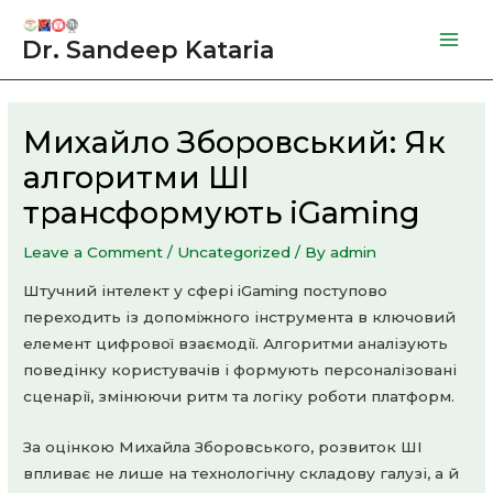
Skip
to
Dr. Sandeep Kataria
Mai
content
Men
Михайло Зборовський: Як
алгоритми ШІ
трансформують iGaming
Leave a Comment
/
Uncategorized
/ By
admin
Штучний інтелект у сфері iGaming поступово
переходить із допоміжного інструмента в ключовий
елемент цифрової взаємодії. Алгоритми аналізують
поведінку користувачів і формують персоналізовані
сценарії, змінюючи ритм та логіку роботи платформ.
За оцінкою Михайла Зборовського, розвиток ШІ
впливає не лише на технологічну складову галузі, а й