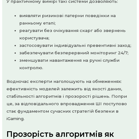
У практичному вимірі такі системи дозволяють:
виявляти ризикові патерни поведінки на
ранньому етапі;
реагувати без очікування скарг або звернень
користувача;
застосовувати індивідуальні превентивні заход;
забезпечувати безперервний моніторинг 24/7;
зменшувати навантаження на ручні служби
контролю.
Водночас експерти наголошують на обмеженнях:
ефективність моделей залежить від якості даних,
стабільності алгоритмів і прозорості рішень. Попри
це, за відповідального впровадження ШІ поступово
стає фундаментом сучасних стратегій безпеки в
iGaming.
Прозорість алгоритмів як