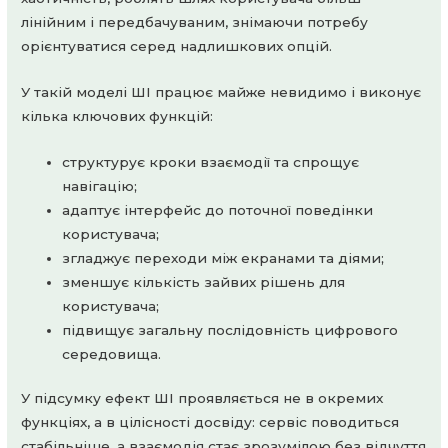
лінійним і передбачуваним, знімаючи потребу
орієнтуватися серед надлишкових опцій.
У такій моделі ШІ працює майже невидимо і виконує
кілька ключових функцій:
структурує кроки взаємодії та спрощує
навігацію;
адаптує інтерфейс до поточної поведінки
користувача;
згладжує переходи між екранами та діями;
зменшує кількість зайвих рішень для
користувача;
підвищує загальну послідовність цифрового
середовища.
У підсумку ефект ШІ проявляється не в окремих
функціях, а в цілісності досвіду: сервіс поводиться
стабільніше, а взаємодія стає зрозумілою без відчуття