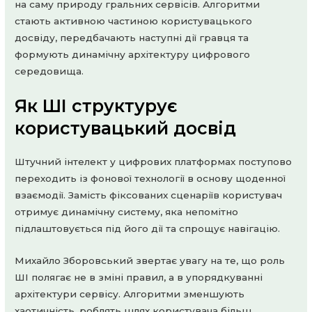
на саму природу гральних сервісів. Алгоритми
стають активною частиною користувацького
досвіду, передбачають наступні дії гравця та
формують динамічну архітектуру цифрового
середовища.
Як ШІ структурує
користувацький досвід
Штучний інтелект у цифрових платформах поступово
переходить із фонової технології в основу щоденної
взаємодії. Замість фіксованих сценаріїв користувач
отримує динамічну систему, яка непомітно
підлаштовується під його дії та спрощує навігацію.
Михайло Зборовський звертає увагу на те, що роль
ШІ полягає не в зміні правил, а в упорядкуванні
архітектури сервісу. Алгоритми зменшують
хаотичність, роблять шлях користувача більш