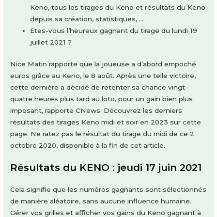
Keno, tous les tirages du Keno et résultats du Keno
depuis sa création, statistiques, …
Etes-vous l’heureux gagnant du tirage du lundi 19
juillet 2021 ?
Nice Matin rapporte que la joueuse a d’abord empoché
euros grâce au Keno, le 8 août. Après une telle victoire,
cette dernière a décidé de retenter sa chance vingt-
quatre heures plus tard au loto, pour un gain bien plus
imposant, rapporte CNews. Découvrez les derniers
résultats des tirages Keno midi et soir en 2023 sur cette
page. Ne ratez pas le résultat du tirage du midi de ce 2
octobre 2020, disponible à la fin de cet article.
Résultats du KENO : jeudi 17 juin 2021
Cela signifie que les numéros gagnants sont sélectionnés
de manière aléatoire, sans aucune influence humaine.
Gérer vos grilles et afficher vos gains du Keno gagnant à