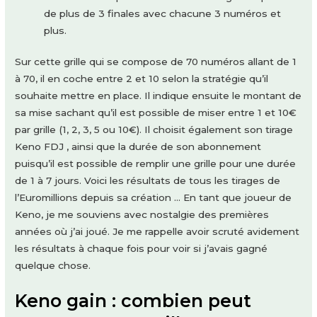
de plus de 3 finales avec chacune 3 numéros et
plus.
Sur cette grille qui se compose de 70 numéros allant de 1
à 70, il en coche entre 2 et 10 selon la stratégie qu’il
souhaite mettre en place. Il indique ensuite le montant de
sa mise sachant qu’il est possible de miser entre 1 et 10€
par grille (1, 2, 3, 5 ou 10€). Il choisit également son tirage
Keno FDJ , ainsi que la durée de son abonnement
puisqu’il est possible de remplir une grille pour une durée
de 1 à 7 jours. Voici les résultats de tous les tirages de
l’Euromillions depuis sa création … En tant que joueur de
Keno, je me souviens avec nostalgie des premières
années où j’ai joué. Je me rappelle avoir scruté avidement
les résultats à chaque fois pour voir si j’avais gagné
quelque chose.
Keno gain : combien peut