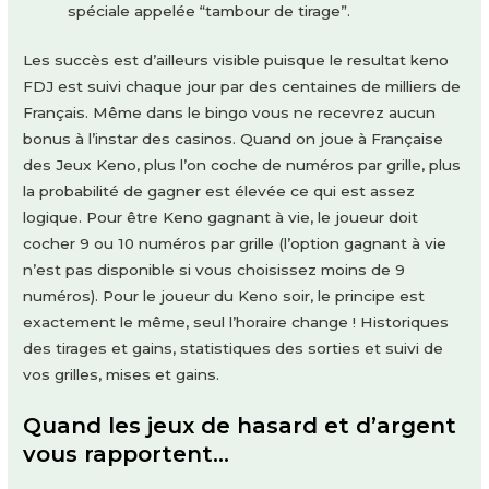
spéciale appelée “tambour de tirage”.
Les succès est d’ailleurs visible puisque le resultat keno
FDJ est suivi chaque jour par des centaines de milliers de
Français. Même dans le bingo vous ne recevrez aucun
bonus à l’instar des casinos. Quand on joue à Française
des Jeux Keno, plus l’on coche de numéros par grille, plus
la probabilité de gagner est élevée ce qui est assez
logique. Pour être Keno gagnant à vie, le joueur doit
cocher 9 ou 10 numéros par grille (l’option gagnant à vie
n’est pas disponible si vous choisissez moins de 9
numéros). Pour le joueur du Keno soir, le principe est
exactement le même, seul l’horaire change ! Historiques
des tirages et gains, statistiques des sorties et suivi de
vos grilles, mises et gains.
Quand les jeux de hasard et d’argent
vous rapportent…