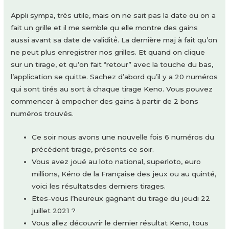
Appli sympa, très utile, mais on ne sait pas la date ou on a
fait un grille et il me semble qu elle montre des gains
aussi avant sa date de validité́. La dernière maj à fait qu’on
ne peut plus enregistrer nos grilles. Et quand on clique
sur un tirage, et qu’on fait “retour” avec la touche du bas,
l’application se quitte. Sachez d’abord qu’il y a 20 numéros
qui sont tirés au sort à chaque tirage Keno. Vous pouvez
commencer à empocher des gains à partir de 2 bons
numéros trouvés.
Ce soir nous avons une nouvelle fois 6 numéros du
précédent tirage, présents ce soir.
Vous avez joué au loto national, superloto, euro
millions, Kéno de la Française des jeux ou au quinté,
voici les résultatsdes derniers tirages.
Etes-vous l’heureux gagnant du tirage du jeudi 22
juillet 2021 ?
Vous allez découvrir le dernier résultat Keno, tous