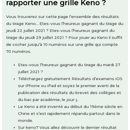
rapporter une grille Keno ?
Vous trouverez sur cette page l’ensemble des résultats
du tirage Keno… Etes-vous l’heureux gagnant du tirage du
jeudi 22 juillet 2021 ? Etes-vous l’heureux gagnant du
tirage du jeudi 29 juillet 2021 ? Pour jouer au Keno il suffit
de cocher jusqu’à 10 numéros sur une grille qui compte
70 numéros.
Etes-vous l’heureux gagnant du tirage du mardi 27
juillet 2021 ?
Téléchargez gratuitement Résultats d’examens iOS
sur iPhone ou iPad et soyez le premier averti de la
publication des résultats du brevet des collèges et
du bac par académie, le jour-j.
Le Keno a été inventé au début du 19ème siècle en
Chine et s’est rapidement répandu partout dans le
monde.
Sur keno7 Vous allez découvrir le dernier résultat