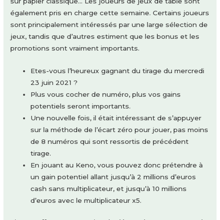
sur papier classique… Les joueurs de jeux de table sont
également pris en charge cette semaine. Certains joueurs
sont principalement intéressés par une large sélection de
jeux, tandis que d’autres estiment que les bonus et les
promotions sont vraiment importants.
Etes-vous l’heureux gagnant du tirage du mercredi
23 juin 2021 ?
Plus vous cocher de numéro, plus vos gains
potentiels seront importants.
Une nouvelle fois, il était intéressant de s’appuyer
sur la méthode de l’écart zéro pour jouer, pas moins
de 8 numéros qui sont ressortis de précédent
tirage.
En jouant au Keno, vous pouvez donc prétendre à
un gain potentiel allant jusqu’à 2 millions d’euros
cash sans multiplicateur, et jusqu’à 10 millions
d’euros avec le multiplicateur x5.