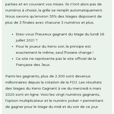
parties et en couvrant vos mises. Ils n’ont alors pas de
numéros à choisir, la grille se remplit automatiquement.
Nous savons qu’environ 35% des tirages disposent de
plus de 3 finales avec chacune 3 numéros et plus.
Etes-vous l’heureux gagnant du tirage du lundi 26
juillet 2021 ?
Pour le joueur du Keno soir, le principe est
exactement le même, seul l’horaire change !
Ce site ne représente pas le site officiel de la
Française des Jeux.
Parmi les gagnants, plus de 2.300 sont devenus
millionnaires depuis la création de la FDJ. Les résultats
des tirages du Keno Gagnant à vie du mercredi 4 mars
2020 sont en ligne. Voici les vingt numéros gagnants,
l’option multiplicateur et le numéro jocker + permettant
de gagner pour le tirage du midi et du soir de ce jour.