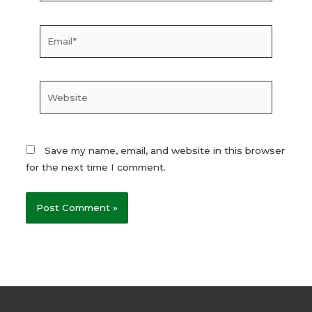
Email*
Website
Save my name, email, and website in this browser
for the next time I comment.