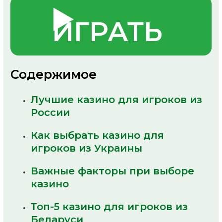
▶️
ИГРАТЬ
Содержимое
Лучшие казино для игроков из
России
Как выбрать казино для
игроков из Украины
Важные факторы при выборе
казино
Топ-5 казино для игроков из
Беларуси