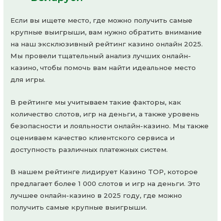
Если вы ищете место, где можно получить самые
крупные выигрыши, вам нужно обратить внимание
на наш эксклюзивный рейтинг казино онлайн 2025.
Мы провели тщательный анализ лучших онлайн-
казино, чтобы помочь вам найти идеальное место
для игры.
В рейтинге мы учитываем такие факторы, как
количество слотов, игр на деньги, а также уровень
безопасности и лояльности онлайн-казино. Мы также
оцениваем качество клиентского сервиса и
доступность различных платежных систем.
В нашем рейтинге лидирует Казино TOP, которое
предлагает более 1 000 слотов и игр на деньги. Это
лучшее онлайн-казино в 2025 году, где можно
получить самые крупные выигрыши.