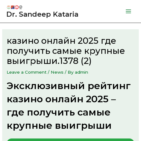
Skip
to
Dr. Sandeep Kataria
Mai
content
Men
казино онлайн 2025 где
получить самые крупные
выигрыши.1378 (2)
Leave a Comment
/
News
/ By
admin
Эксклюзивный рейтинг
казино онлайн 2025 –
где получить самые
крупные выигрыши