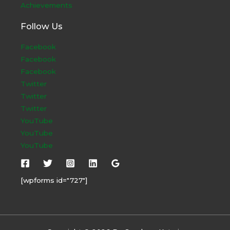
Achievements
Follow Us
Facebook
Facebook
Facebook
Twitter
Twitter
Twitter
YouTube
YouTube
YouTube
[wpforms id="727"]