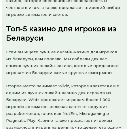
казино, которое обеспечивает безопасность и
честность игры, а также предлагает широкий выбор
игровых автоматов и слотов.
Топ-5 казино для игроков из
Беларуси
Если вы ищете лучшие онлайн-казино для игроков
из Беларуси, вам повезло! Мы собрали для вас
список лучших онлайн-казино, которые предлагают
игрокам из Беларуси самые крупные выигрыши.
Второе место занимает Wildz, которое является еще
одним из лучших онлайн-казино для игроков из
Беларуси. Wildz предлагает игрокам более 1 000
игровых автоматов, включая слоты от ведущих
разработчиков, таких как NetEnt, Microgaming и
Pragmatic Play. Казино также предлагает игрокам
возможность играть на деньги, что делает его одним