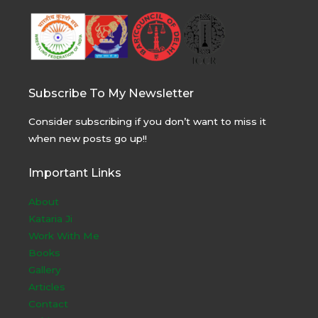
Subscribe To My Newsletter
Consider subscribing if you don’t want to miss it
when new posts go up!!
Important Links
About
Kataria Ji
Work With Me
Books
Gallery
Articles
Contact