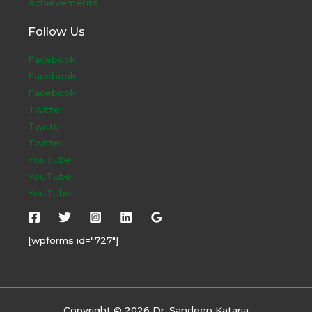
Achievements
Follow Us
Facebook
Facebook
Facebook
Twitter
Twitter
Twitter
YouTube
YouTube
YouTube
[wpforms id="727"]
Copyright © 2026 Dr. Sandeep Kataria