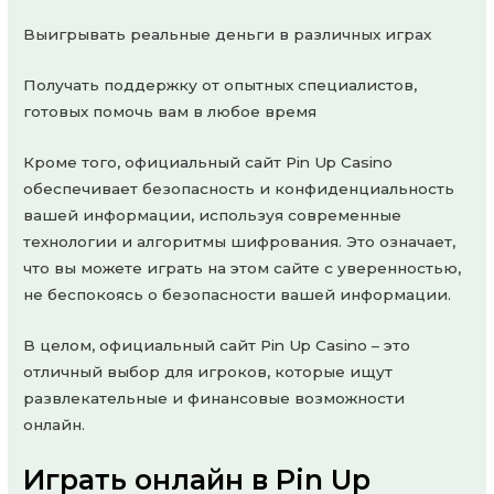
Выигрывать реальные деньги в различных играх
Получать поддержку от опытных специалистов,
готовых помочь вам в любое время
Кроме того, официальный сайт Pin Up Casino
обеспечивает безопасность и конфиденциальность
вашей информации, используя современные
технологии и алгоритмы шифрования. Это означает,
что вы можете играть на этом сайте с уверенностью,
не беспокоясь о безопасности вашей информации.
В целом, официальный сайт Pin Up Casino – это
отличный выбор для игроков, которые ищут
развлекательные и финансовые возможности
онлайн.
Играть онлайн в Pin Up