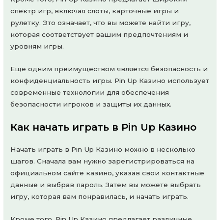
спектр игр, включая слоты, карточные игры и
рулетку. Это означает, что вы можете найти игру,
которая соответствует вашим предпочтениям и
уровням игры.
Еще одним преимуществом является безопасность и
конфиденциальность игры. Pin Up Казино использует
современные технологии для обеспечения
безопасности игроков и защиты их данных.
Как начать играть в Pin Up Казино
Начать играть в Pin Up Казино можно в несколько
шагов. Сначала вам нужно зарегистрироваться на
официальном сайте казино, указав свои контактные
данные и выбрав пароль. Затем вы можете выбрать
игру, которая вам понравилась, и начать играть.
Кроме того, Pin Up Казино предлагает различные