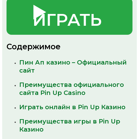
▶️
ИГРАТЬ
Содержимое
Пин Ап казино – Официальный
сайт
Преимущества официального
сайта Pin Up Casino
Играть онлайн в Pin Up Казино
Преимущества игры в Pin Up
Казино