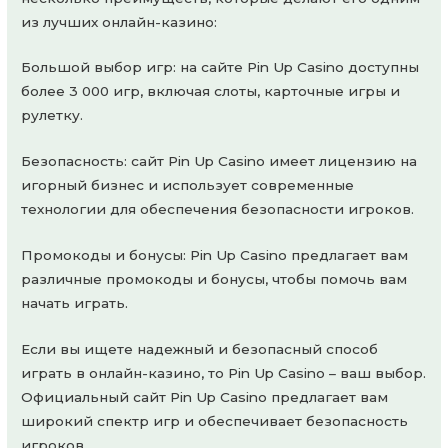
из лучших онлайн-казино:
Большой выбор игр: на сайте Pin Up Casino доступны
более 3 000 игр, включая слоты, карточные игры и
рулетку.
Безопасность: сайт Pin Up Casino имеет лицензию на
игорный бизнес и использует современные
технологии для обеспечения безопасности игроков.
Промокоды и бонусы: Pin Up Casino предлагает вам
различные промокоды и бонусы, чтобы помочь вам
начать играть.
Если вы ищете надежный и безопасный способ
играть в онлайн-казино, то Pin Up Casino – ваш выбор.
Официальный сайт Pin Up Casino предлагает вам
широкий спектр игр и обеспечивает безопасность
игроков.