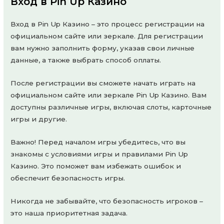
Вход в Pin Up Казино
Вход в Pin Up Казино – это процесс регистрации на
официальном сайте или зеркале. Для регистрации
вам нужно заполнить форму, указав свои личные
данные, а также выбрать способ оплаты.
После регистрации вы сможете начать играть на
официальном сайте или зеркале Pin Up Казино. Вам
доступны различные игры, включая слоты, карточные
игры и другие.
Важно! Перед началом игры убедитесь, что вы
знакомы с условиями игры и правилами Pin Up
Казино. Это поможет вам избежать ошибок и
обеспечит безопасность игры.
Никогда не забывайте, что безопасность игроков –
это наша приоритетная задача.