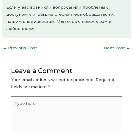
Если у вас возникли вопросы или проблемы с
доступом к играм, не стесняйтесь обращаться к
нашим специалистам. Мы готовы помочь вам в
любое время.
Post
←
Previous Post
Next Post
→
navigation
Leave a Comment
Your email address will not be published.
Required
fields are marked
*
Type
here..