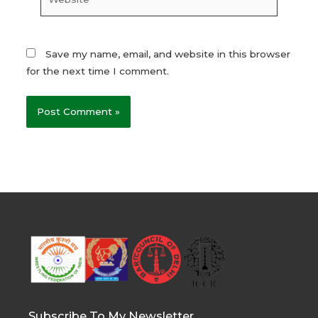
Save my name, email, and website in this browser
for the next time I comment.
Subscribe To My Newsletter