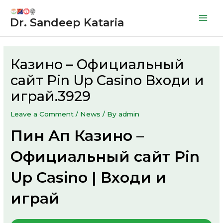
Skip
to
Dr. Sandeep Kataria
Mai
content
Men
Казино – Официальный
сайт Pin Up Casino Входи и
играй.3929
Leave a Comment
/
News
/ By
admin
Пин Ап Казино –
Официальный сайт Pin
Up Casino | Входи и
играй