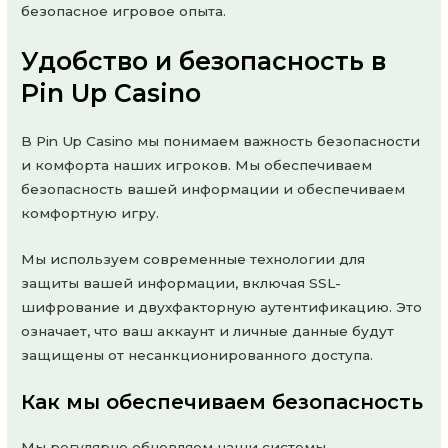
безопасное игровое опыта.
Удобство и безопасность в
Pin Up Casino
В Pin Up Casino мы понимаем важность безопасности
и комфорта наших игроков. Мы обеспечиваем
безопасность вашей информации и обеспечиваем
комфортную игру.
Мы используем современные технологии для
защиты вашей информации, включая SSL-
шифрование и двухфакторную аутентификацию. Это
означает, что ваш аккаунт и личные данные будут
защищены от несанкционированного доступа.
Как мы обеспечиваем безопасность
Мы регулярно обновляем наши системы