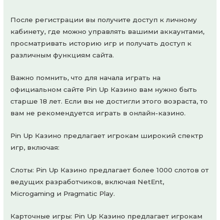
После регистрации вы получите доступ к личному
кабинету, где можно управлять вашими аккаунтами,
просматривать историю игр и получать доступ к
различным функциям сайта.
Важно помнить, что для начала играть на
официальном сайте Pin Up Казино вам нужно быть
старше 18 лет. Если вы не достигли этого возраста, то
вам не рекомендуется играть в онлайн-казино.
Pin Up Казино предлагает игрокам широкий спектр
игр, включая:
Слоты: Pin Up Казино предлагает более 1000 слотов от
ведущих разработчиков, включая NetEnt,
Microgaming и Pragmatic Play.
Карточные игры: Pin Up Казино предлагает игрокам