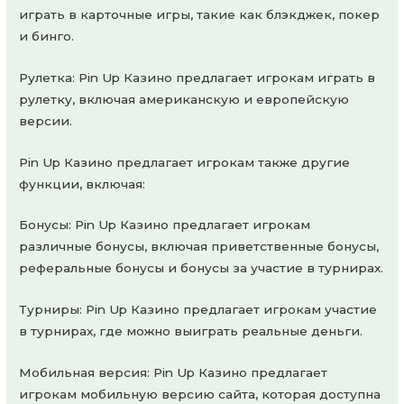
играть в карточные игры, такие как блэкджек, покер
и бинго.
Рулетка: Pin Up Казино предлагает игрокам играть в
рулетку, включая американскую и европейскую
версии.
Pin Up Казино предлагает игрокам также другие
функции, включая:
Бонусы: Pin Up Казино предлагает игрокам
различные бонусы, включая приветственные бонусы,
реферальные бонусы и бонусы за участие в турнирах.
Турниры: Pin Up Казино предлагает игрокам участие
в турнирах, где можно выиграть реальные деньги.
Мобильная версия: Pin Up Казино предлагает
игрокам мобильную версию сайта, которая доступна