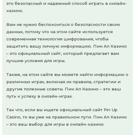
это безопасный и надежный способ играть в онлайн-
казино.
Вам не нужно беспокоиться о безопасности своих
данных, потому что на этом сайте используется
современная технология шифрования, чтобы
защитить вашу личную информацию. Пин Ап Казино
– это официальный сайт, который предлагает вам
лучшие условия для игры.
Также, на этом сайте вы можете найти информацию о
различных играх, включая их правила, стратегии и
другие полезные советы. Пин Ап Казино – это ваш
путь к успеху в онлайн-играх.
Так что, если вы ищете официальный сайт Pin Up
Casino, то вы уже на правильном пути. Пин Ап Казино
– это ваш выбор для игры в онлайн-казино.