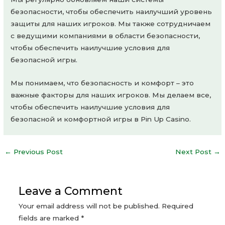
безопасности, чтобы обеспечить наилучший уровень
защиты для наших игроков. Мы также сотрудничаем
с ведущими компаниями в области безопасности,
чтобы обеспечить наилучшие условия для
безопасной игры.
Мы понимаем, что безопасность и комфорт – это
важные факторы для наших игроков. Мы делаем все,
чтобы обеспечить наилучшие условия для
безопасной и комфортной игры в Pin Up Casino.
Post
←
Previous Post
Next Post
→
navigation
Leave a Comment
Your email address will not be published.
Required
fields are marked
*