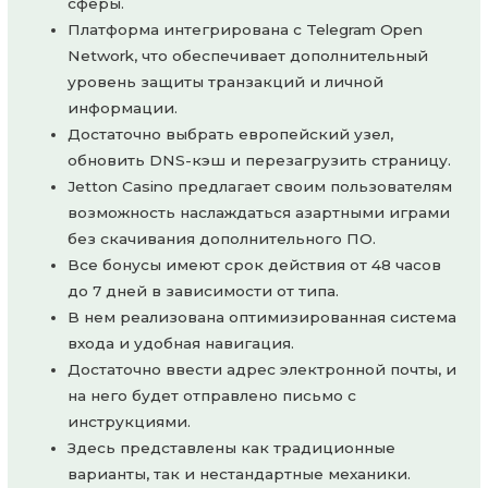
сферы.
Платформа интегрирована с Telegram Open
Network, что обеспечивает дополнительный
уровень защиты транзакций и личной
информации.
Достаточно выбрать европейский узел,
обновить DNS-кэш и перезагрузить страницу.
Jetton Casino предлагает своим пользователям
возможность наслаждаться азартными играми
без скачивания дополнительного ПО.
Все бонусы имеют срок действия от 48 часов
до 7 дней в зависимости от типа.
В нем реализована оптимизированная система
входа и удобная навигация.
Достаточно ввести адрес электронной почты, и
на него будет отправлено письмо с
инструкциями.
Здесь представлены как традиционные
варианты, так и нестандартные механики.