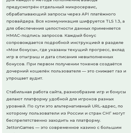
предусмотрён отдельный микросервис,
обрабатывающий запросы через API платёжного
провайдера. Вся коммуникация шифруется TLS 1.3, а
для обеспечения целостности данных применяется
HMAC‑подпись запросов. Каждый бонус
сопровождается подробной инструкцией в разделе
«Мои бонусы», где указаны текущий прогресс, вклад
игр в отыгрыш и дата списания невыполненных
бонусов. При первом получении токенов создаётся
дочерний кошелёк пользователя — это снижает газ и
упрощает аудит.
Стабильная работа сайта, разнообразие игр и бонусы
делают платформу удобной для игроков разных
уровней. По сути это альтернативный URL-адрес, по
которому пользователи из России и стран СНГ могут
беспрепятственно заходить на платформу.
JettonGames — это современное казино с большим