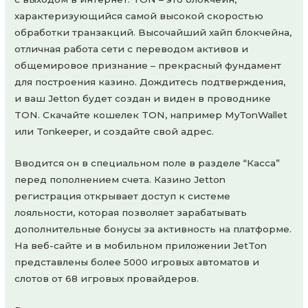
характеризующийся самой высокой скоростью
обработки транзакций. Высочайший хайп блокчейна,
отличная работа сети с переводом активов и
общемировое признание – прекрасный фундамент
для построения казино. Дождитесь подтверждения,
и ваш Jetton будет создан и виден в проводнике
TON. Скачайте кошелек TON, например MyTonWallet
или Tonkeeper, и создайте свой адрес.
Вводится он в специальном поле в разделе “Касса”
перед пополнением счета. Казино Jetton
регистрация открывает доступ к системе
лояльности, которая позволяет зарабатывать
дополнительные бонусы за активность на платформе.
На веб-сайте и в мобильном приложении JetTon
представлены более 5000 игровых автоматов и
слотов от 68 игровых провайдеров.