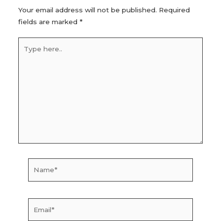
Your email address will not be published.
Required
fields are marked
*
Type
here..
Name*
Email*