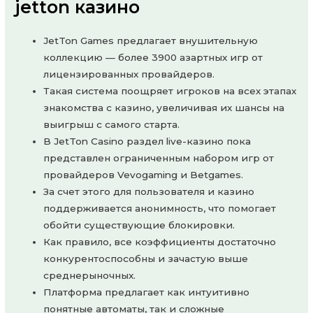
jetton казино
JetTon Games предлагает внушительную
коллекцию — более 3900 азартных игр от
лицензированных провайдеров.
Такая система поощряет игроков на всех этапах
знакомства с казино, увеличивая их шансы на
выигрыш с самого старта.
В JetTon Casino раздел live-казино пока
представлен ограниченным набором игр от
провайдеров Vevogaming и Betgames.
За счет этого для пользователя и казино
поддерживается анонимность, что помогает
обойти существующие блокировки.
Как правило, все коэффициенты достаточно
конкурентоспособны и зачастую выше
среднерыночных.
Платформа предлагает как интуитивно
понятные автоматы, так и сложные