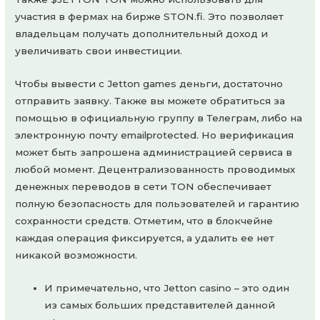
участия в фермах на бирже STON.fi. Это позволяет
владельцам получать дополнительный доход и
увеличивать свои инвестиции.
Чтобы вывести с Jetton games деньги, достаточно
отправить заявку. Также вы можете обратиться за
помощью в официальную группу в Телеграм, либо на
электронную почту emailprotected. Но верификация
может быть запрошена администрацией сервиса в
любой момент. Децентрализованность проводимых
денежных переводов в сети TON обеспечивает
полную безопасность для пользователей и гарантию
сохранности средств. Отметим, что в блокчейне
каждая операция фиксируется, а удалить ее нет
никакой возможности.
И примечательно, что Jetton casino – это один
из самых больших представителей данной