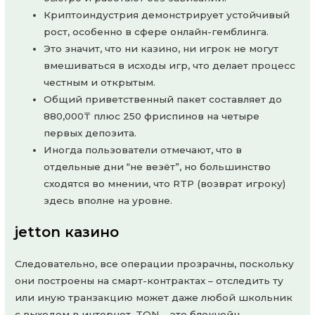
Криптоиндустрия демонстрирует устойчивый
рост, особенно в сфере онлайн-гемблинга.
Это значит, что ни казино, ни игрок не могут
вмешиваться в исходы игр, что делает процесс
честным и открытым.
Общий приветственный пакет составляет до
880,000₸ плюс 250 фриспинов на четыре
первых депозита.
Иногда пользователи отмечают, что в
отдельные дни “не везёт”, но большинство
сходятся во мнении, что RTP (возврат игроку)
здесь вполне на уровне.
jetton казино
Следовательно, все операции прозрачны, поскольку
они построены на смарт-контрактах – отследить ту
или иную транзакцию может даже любой школьник
с выходом в интернет. TON – это блокчейн,