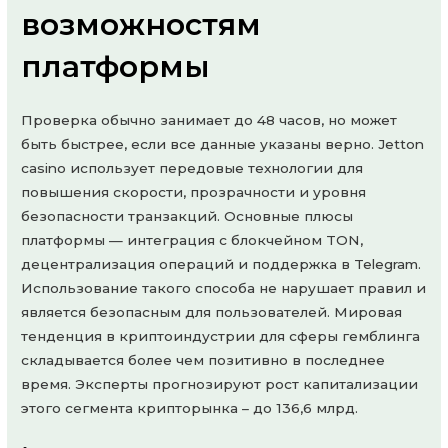
возможностям
платформы
Проверка обычно занимает до 48 часов, но может
быть быстрее, если все данные указаны верно. Jetton
casino использует передовые технологии для
повышения скорости, прозрачности и уровня
безопасности транзакций. Основные плюсы
платформы — интеграция с блокчейном TON,
децентрализация операций и поддержка в Telegram.
Использование такого способа не нарушает правил и
является безопасным для пользователей. Мировая
тенденция в криптоиндустрии для сферы гемблинга
складывается более чем позитивно в последнее
время. Эксперты прогнозируют рост капитализации
этого сегмента крипторынка – до 136,6 млрд.