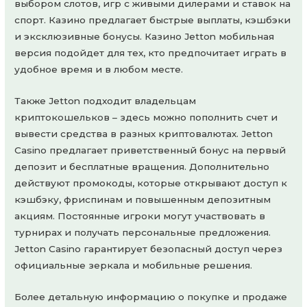
выбором слотов, игр с живыми дилерами и ставок на
спорт. Казино предлагает быстрые выплаты, кэшбэки
и эксклюзивные бонусы. Казино Jetton мобильная
версия подойдет для тех, кто предпочитает играть в
удобное время и в любом месте.
Также Jetton подходит владельцам
криптокошельков – здесь можно пополнить счет и
вывести средства в разных криптовалютах. Jetton
Casino предлагает приветственный бонус на первый
депозит и бесплатные вращения. Дополнительно
действуют промокоды, которые открывают доступ к
кэшбэку, фриспинам и повышенным депозитным
акциям. Постоянные игроки могут участвовать в
турнирах и получать персональные предложения.
Jetton Casino гарантирует безопасный доступ через
официальные зеркала и мобильные решения.
Более детальную информацию о покупке и продаже