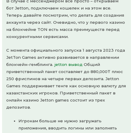
В случае с мессенджером все просто – открываем
бот Jetton, подключаем кошелек и на этом все.
Теперь давайте посмотрим, что делать для создания
аккаунта через сайт. Очевидно, что у первого казино
на блокчейне TON есть масса преимуществ перед
конкурентными сервисами.
С момента официального запуска 1 августа 2023 года
JetTon Games активно развивается в направлении
блокчейн-гемблинга.
jetton вывод
Общий
приветственный пакет составляет до 880,000₸ плюс
250 фриспинов на четыре первых депозита. Jetton
Games поддерживает тенге как основную валюту для
казахстанских игроков. Приветственный пакет в
онлайн казино Jetton games состоит из трех
депозитов.
Игрокам больше не нужно загружать
приложения, вводить логины или заполнять