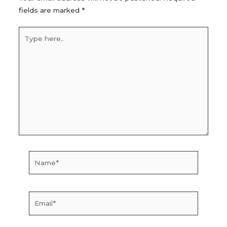
fields are marked
*
Type
here..
Name*
Email*