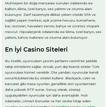
Muhteşem bir doğa manzarası sunulan odalarında ise
balkon, klima, özel banyo, ses yalıtımı ve oturma alanı
bulunuyor. Zarif tasarımıyla dikkat çeken otelde SPA ve
sağlıklı yaşam merkezi, açık yüzme havuzu, kumarhane,
bar, restoran, havaalanı servisi, bahçe ve ücretsiz otopark
mevcut. Hipoalerjenik odalarında ise klima, özel banyo, ses
yalıtımı, kahve makinesi ve oturma alanı bulunuyor.
En İyi Casino Siteleri
Bu özellik, oyuncuların çevrim şartlarını verimli bir şekilde
takip etmelerini sağlar. Ancak, yurt dışı lisanslı siteler Türk
oyunculara hizmet verebilir. Öte yandan, oyuncular kendi
sorumluluklarında bu siteleri kullanır. Blackjack, rulet ve
baccarat gibi masa oyunları, genellikle slot oyunlarından
daha yüksek RTP sunar. Sonuç olarak, strateji
uygulayabilen oyuncular için daha avantajlıdır. Hızlı
ödemeler, cömert bonuslar ve her zevke hitap eden
oyunlar, oyuncuları kendine
Kazandıran casino oyunları