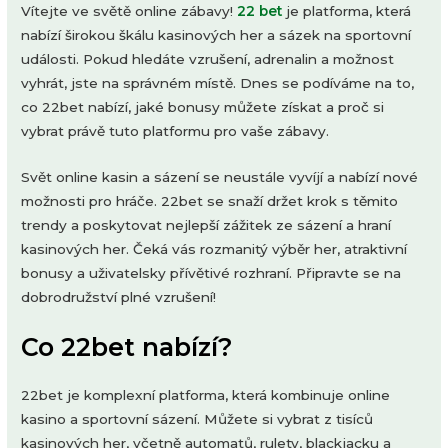
Vítejte ve světě online zábavy!
22 bet
je platforma, která
nabízí širokou škálu kasinových her a sázek na sportovní
události. Pokud hledáte vzrušení, adrenalin a možnost
vyhrát, jste na správném místě. Dnes se podíváme na to,
co 22bet nabízí, jaké bonusy můžete získat a proč si
vybrat právě tuto platformu pro vaše zábavy.
Svět online kasin a sázení se neustále vyvíjí a nabízí nové
možnosti pro hráče. 22bet se snaží držet krok s těmito
trendy a poskytovat nejlepší zážitek ze sázení a hraní
kasinových her. Čeká vás rozmanitý výběr her, atraktivní
bonusy a uživatelsky přívětivé rozhraní. Připravte se na
dobrodružství plné vzrušení!
Co 22bet nabízí?
22bet je komplexní platforma, která kombinuje online
kasino a sportovní sázení. Můžete si vybrat z tisíců
kasinových her, včetně automatů, rulety, blackjacku a