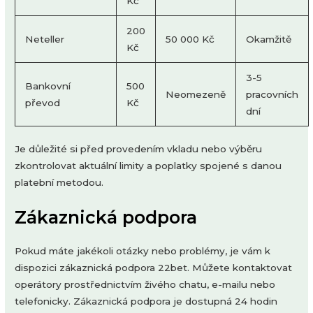
Kč
200
Neteller
50 000 Kč
Okamžitě
Kč
3-5
Bankovní
500
Neomezeně
pracovních
převod
Kč
dní
Je důležité si před provedením vkladu nebo výběru
zkontrolovat aktuální limity a poplatky spojené s danou
platební metodou.
Zákaznická podpora
Pokud máte jakékoli otázky nebo problémy, je vám k
dispozici zákaznická podpora 22bet. Můžete kontaktovat
operátory prostřednictvím živého chatu, e-mailu nebo
telefonicky. Zákaznická podpora je dostupná 24 hodin