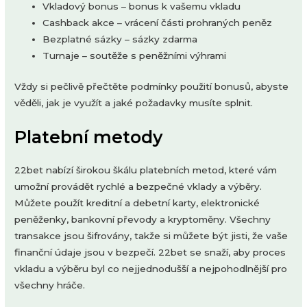
Vkladový bonus – bonus k vašemu vkladu
Cashback akce – vrácení části prohraných peněz
Bezplatné sázky – sázky zdarma
Turnaje – soutěže s peněžními výhrami
Vždy si pečlivě přečtěte podmínky použití bonusů, abyste
věděli, jak je využít a jaké požadavky musíte splnit.
Platební metody
22bet nabízí širokou škálu platebních metod, které vám
umožní provádět rychlé a bezpečné vklady a výběry.
Můžete použít kreditní a debetní karty, elektronické
peněženky, bankovní převody a kryptoměny. Všechny
transakce jsou šifrovány, takže si můžete být jisti, že vaše
finanční údaje jsou v bezpečí. 22bet se snaží, aby proces
vkladu a výběru byl co nejjednodušší a nejpohodlnější pro
všechny hráče.