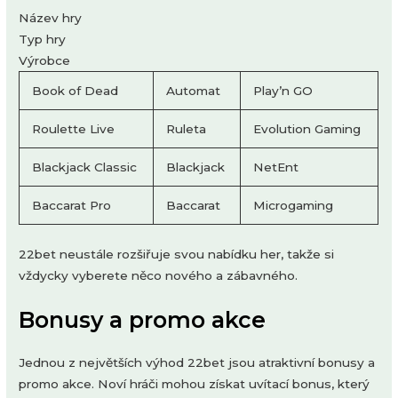
Název hry
Typ hry
Výrobce
Book of Dead
Automat
Play’n GO
Roulette Live
Ruleta
Evolution Gaming
Blackjack Classic
Blackjack
NetEnt
Baccarat Pro
Baccarat
Microgaming
22bet neustále rozšiřuje svou nabídku her, takže si
vždycky vyberete něco nového a zábavného.
Bonusy a promo akce
Jednou z největších výhod 22bet jsou atraktivní bonusy a
promo akce. Noví hráči mohou získat uvítací bonus, který