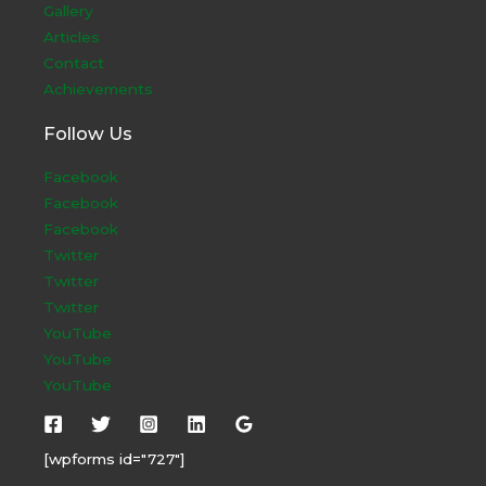
Gallery
Articles
Contact
Achievements
Follow Us
Facebook
Facebook
Facebook
Twitter
Twitter
Twitter
YouTube
YouTube
YouTube
[wpforms id="727"]