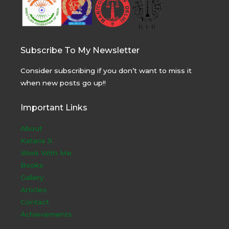
online
bestellen
Subscribe To My Newsletter
Consider subscribing if you don’t want to miss it
when new posts go up!!
Important Links
About
Kataria Ji
Work With Me
Books
Gallery
Articles
Contact
Achievements