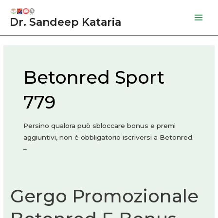
Skip
to
Dr. Sandeep Kataria
Mai
content
Men
Betonred Sport
779
Persino qualora può sbloccare bonus e premi
aggiuntivi, non è obbligatorio iscriversi a Betonred.
–
Gergo Promozionale