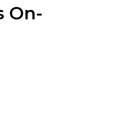
s On-