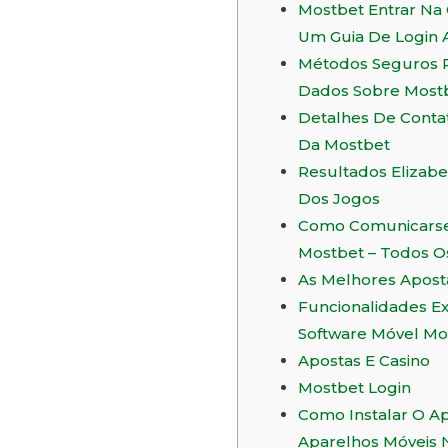
Mostbet Entrar Na 
Um Guia De Login 
Métodos Seguros P
Dados Sobre Mostb
Detalhes De Conta
Da Mostbet
Resultados Elizabet
Dos Jogos
Como Comunicarse
Mostbet – Todos O
As Melhores Apost
Funcionalidades Ex
Software Móvel Mo
Apostas E Casino
Mostbet Login
Como Instalar O Ap
Aparelhos Móveis 