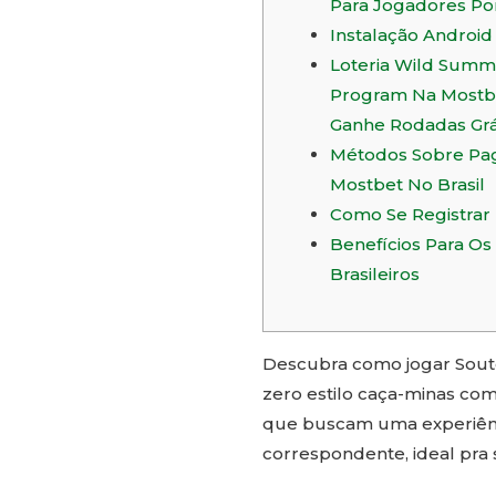
Para Jogadores P
Instalação Android
Loteria Wild Summ
Program Na Mostbe
Ganhe Rodadas Grá
Métodos Sobre P
Mostbet No Brasil
Como Se Registrar
Benefícios Para Os
Brasileiros
Descubra como jogar Soute
zero estilo caça-minas comb
que buscam uma experiênci
correspondente, ideal pra