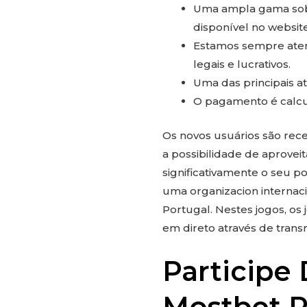
Uma ampla gama sobre
disponível no website
Estamos sempre atent
legais e lucrativos.
Uma das principais a
O pagamento é calcu
Os novos usuários são rec
a possibilidade de aprove
significativamente o seu 
uma organizacion internaci
Portugal. Nestes jogos, o
em direto através de trans
Participe
Mostbet P