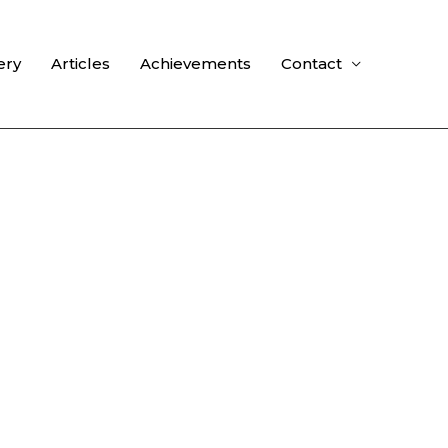
ery
Articles
Achievements
Contact