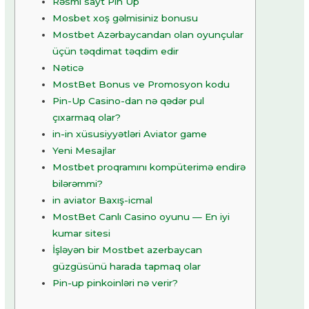
Rəsmi sayt Pin Up
Mosbet xoş gəlmisiniz bonusu
Mostbet Azərbaycandan olan oyunçular
üçün təqdimat təqdim edir
Nəticə
MostBet Bonus ve Promosyon kodu
Pin-Up Casino-dan nə qədər pul
çıxarmaq olar?
in-in xüsusiyyətləri Aviator game
Yeni Mesajlar
Mostbet proqramını kompüterimə endirə
bilərəmmi?
in aviator Baxış-icmal
MostBet Canlı Casino oyunu — En iyi
kumar sitesi
İşləyən bir Mostbet azerbaycan
güzgüsünü harada tapmaq olar
Pin-up pinkoinləri nə verir?