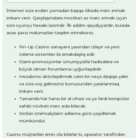
İnternet sizə evdən çıxmadan başqa ölkədə mərc etmək
imkanı verir. Qarşılaşmalara mostbet az mərc etmək üçün
sizə oyunçu hesabı lazımdır. İlk addım qeydiyyatdır, burada
əsas şəxsi məlumatları təqdim etməlisiniz.
Pin-Up Casino sənayeni yaxından izləyir və yeni
ödəmə sistemləri ilə əməkdaşlıq edir.
Daimi promosyonlar ümumiyyətlə hadisələrə və
böyük idman forumlarına uyğunlaşdırılır.
Hesabınızı aktivləşdirmək cəmi bir neçə dəqiqə çəkir
və sizə xoş gəlmisiniz bonusundan yararlanmaq
imkanı verir.
Tamamilə hər hansı bir əl cihazı və ya fərdi kompüter
sahibi növbəti mərc edə biləcək.
Slotları istehsalçıların adlarına görə çeşidləmək
mümkündür.
Casino müştəriləri əmin ola bilərlər ki, operator tərəfindən