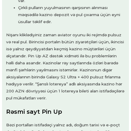
var.
Çirkli pulların yuyulmasının qarşısının alınması
məqsədilə kazino depozit və pul çıxarma üçün eyni
üsullar təklif edir.
Nişanı kliklədiyiniz zaman aviator oyunu iki rejimdə pulsuz
və real pul. Birincisi portalın bütün ziyarətçiləri üçün, ikincisi
isə yalnız qeydiyyatdan keçmiş kazino müştəriləri üçün
əlçatandır. Pin Up AZ dəstək xidməti ilə bu problemlərin
həlli daha asandır. Kazinolar rəy saytlarında özləri barədə
mənfi şərhlərin yayılmasını istəmirlər. Kazinonun digər
aksiyalarının birində Galaxy S2 Ultra + 400 pulsuz fırlanma
hədiyyə verilir. “Şanslı lotereya” adlı aksiyasında kazino hər
200 AZN dövriyyəsi üçün 1 lotereya bileti alan istifadəçilərə
pul mükafatları verir.
Rəsmi sayt Pin Up
Bəzi portalları istifadəçi yalnız adı, doğum tarixi və e-poçt