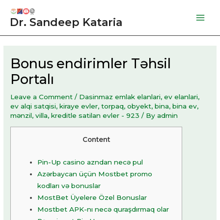
Skip
to
Dr. Sandeep Kataria
Mai
content
Men
Bonus endirimler Təhsil
Portalı
Leave a Comment
/
Dasinmaz emlak elanlari, ev elanlari,
ev alqi satqisi, kiraye evler, torpaq, obyekt, bina, bina ev,
mənzil, villa, kreditle satilan evler - 923
/ By
admin
Content
Pin-Up casino azndan necə pul
Azərbaycan üçün Mostbet promo
kodları və bonuslar
MostBet Üyelere Özel Bonuslar
Mostbet APK-nı necə quraşdırmaq olar