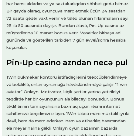
hər hansı aldadıcı və ya saxtakarlıqdan söhbət gedə bilməz.
Bir qayda olaraq, oyunçuya mərc etmək üçün 24 saatdan
72 saata qədər vaxt verilir və tələb olunan fırlanmaların sayı
25 ilə 50 arasında dəyişir. Bundan əlavə, Pin-Up casino az
müştərilərinə 10 manat bonus verir. Vəsaitlər birbaşa ad
günündə və göstərilən tarixdən 7 gün əvvəl/sonra hesaba
köçürülür.
Pin-Up casino azndan necə pul
1Win bukmeker kontoru istifadəçilərini təəccübləndirməyə
və beləliklə, onları oynamağa həvəsləndirməyə çalışır “1 win
aviator” Onlayn. Motivator, kiçik şərtlər yerinə yetirildiyi
təqdirdə hər bir oyunçunun ala biləcəyi bonusdur. Bonus
təkliflərinin tam siyahısına baxmaq üçün rəsmi internet
səhifəmizə keçidimizi izləyin. 1Win təkcə mərc müxtəlifliyi ilə
deyil, həm də mərc edərkən inam və etibarlılıq baxımından
əla meyar halına gəldi. Onlayn oyun bazarının bazarda
qalması üçün reputasiya çox vacib olduğundan bu, son