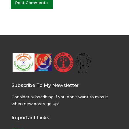
Subscribe To My Newsletter
Consider subscribing if you don’t want to miss it
when new posts go up!!
Important Links