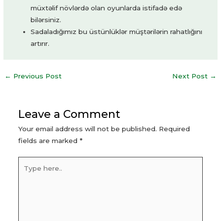
müxtəlif növlərdə olan oyunlarda istifadə edə
bilərsiniz.
Sadaladığımız bu üstünlüklər müştərilərin rahatlığını
artırır.
Post
←
Previous Post
Next Post
→
navigation
Leave a Comment
Your email address will not be published.
Required
fields are marked
*
Type
here..