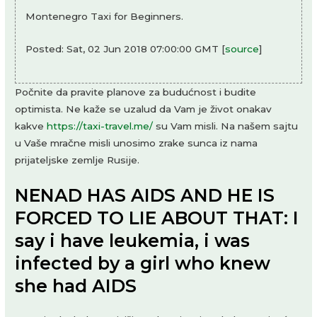
Montenegro Taxi for Beginners.
Posted: Sat, 02 Jun 2018 07:00:00 GMT [
source
]
Počnite da pravite planove za budućnost i budite
optimista. Ne kaže se uzalud da Vam je život onakav
kakve
https://taxi-travel.me/
su Vam misli. Na našem sajtu
u Vaše mračne misli unosimo zrake sunca iz nama
prijateljske zemlje Rusije.
NENAD HAS AIDS AND HE IS
FORCED TO LIE ABOUT THAT: I
say i have leukemia, i was
infected by a girl who knew
she had AIDS