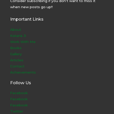
Consider subscribing if you don’t want to miss it
when new posts go up!!
Important Links
About
Kataria Ji
Work With Me
Books
Gallery
Articles
Contact
Achievements
Follow Us
Facebook
Facebook
Facebook
Twitter