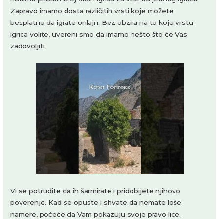
Zapravo imamo dosta različitih vrsti koje možete
besplatno da igrate onlajn. Bez obzira na to koju vrstu
igrica volite, uvereni smo da imamo nešto što će Vas
zadovoljiti.
Vi se potrudite da ih šarmirate i pridobijete njihovo
poverenje. Kad se opuste i shvate da nemate loše
namere, počeće da Vam pokazuju svoje pravo lice.