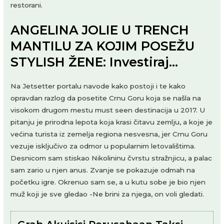
restorani.
ANGELINA JOLIE U TRENCH
MANTILU ZA KOJIM POSEŽU
STYLISH ŽENE: Investiraj…
Na Jetsetter portalu navode kako postoji i te kako
opravdan razlog da posetite Crnu Goru koja se našla na
visokom drugom mestu must seen destinacija u 2017. U
pitanju je prirodna lepota koja krasi čitavu zemlju, a koje je
većina turista iz zemelja regiona nesvesna, jer Crnu Goru
vezuje isključivo za odmor u popularnim letovalištima.
Desnicom sam stiskao Nikolininu čvrstu stražnjicu, a palac
sam zario u njen anus. Zvanje se pokazuje odmah na
početku igre. Okrenuo sam se, a u kutu sobe je bio njen
muž koji je sve gledao -Ne brini za njega, on voli gledati.