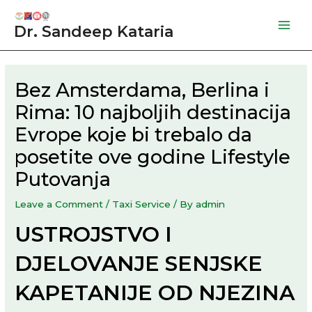
Skip
to
Dr. Sandeep Kataria
Mai
content
Men
Bez Amsterdama, Berlina i
Rima: 10 najboljih destinacija
Evrope koje bi trebalo da
posetite ove godine Lifestyle
Putovanja
Leave a Comment
/
Taxi Service
/ By
admin
USTROJSTVO I
DJELOVANJE SENJSKE
KAPETANIJE OD NJEZINA