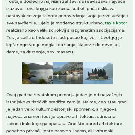
I ostaje dosledno najvišim zahtevima i savladava najveće
izazove. I ova knjiga kao zbirka kratkih priča oslikava
nastavak razvoja talenta pripovedanja, koje je sve veštije i
sve savršenije. Djelo je moderno strukturirano,
taxis kotor
realizirano kao veliki solilokvij s razgranatim asocijacijama.
Tek je zašla u tridesete i radi posao koji voli, i život joj je
lepši nego što je mogla i da sanja. Najbrze do devojke,
dame, za druzenje, sex, masazu.
Ovaj grad na hrvatskom primorju jedan je od najvažnijih
istorijsko-turističkih središta zemlje. Naime, ceo stari grad
je jedan veliki kulturno-istorijski spomenik, a njegova
najveća znamenitost je upravo arhitektura, odnosno
zidine i kule koje ga opasuju. Ono što pored arhitekture
posebno privlači, jeste naravno Jadran, ali i vrhunski