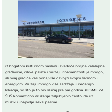
O bogatom kulturnom nasleđu svedoče brojne velelepne
građevine, crkve, palate i muzeji. Znamenitosti je mnogo,
ali ovaj grad će vas ponajviše osvojiti svojim šarmom i
energijom. Pružaju mnogo više sadržaja i uređenijih
lokacija, no što je to bio slučaj pre par godina. PESME ZA
ŠUŠ Romantično druženje zaljubljenih često ide uz
muziku i najbolje seksi pesme.