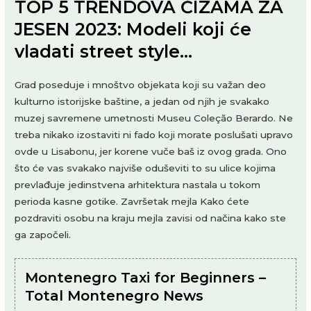
TOP 5 TRENDOVA ČIZAMA ZA
JESEN 2023: Modeli koji će
vladati street style…
Grad poseduje i mnoštvo objekata koji su važan deo
kulturno istorijske baštine, a jedan od njih je svakako
muzej savremene umetnosti Museu Coleção Berardo. Ne
treba nikako izostaviti ni fado koji morate poslušati upravo
ovde u Lisabonu, jer korene vuče baš iz ovog grada. Ono
što će vas svakako najviše oduševiti to su ulice kojima
prevlađuje jedinstvena arhitektura nastala u tokom
perioda kasne gotike. Završetak mejla Kako ćete
pozdraviti osobu na kraju mejla zavisi od načina kako ste
ga započeli.
Montenegro Taxi for Beginners –
Total Montenegro News