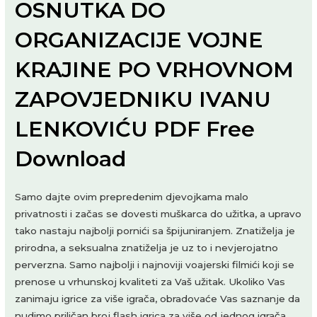
OSNUTKA DO
ORGANIZACIJE VOJNE
KRAJINE PO VRHOVNOM
ZAPOVJEDNIKU IVANU
LENKOVIĆU PDF Free
Download
Samo dajte ovim prepredenim djevojkama malo
privatnosti i začas se dovesti muškarca do užitka, a upravo
tako nastaju najbolji pornići sa špijuniranjem. Znatiželja je
prirodna, a seksualna znatiželja je uz to i nevjerojatno
perverzna. Samo najbolji i najnoviji voajerski filmići koji se
prenose u vrhunskoj kvaliteti za Vaš užitak. Ukoliko Vas
zanimaju igrice za više igrača, obradovaće Vas saznanje da
nudimo priličan broj flash igrica za više od jednog igrača.