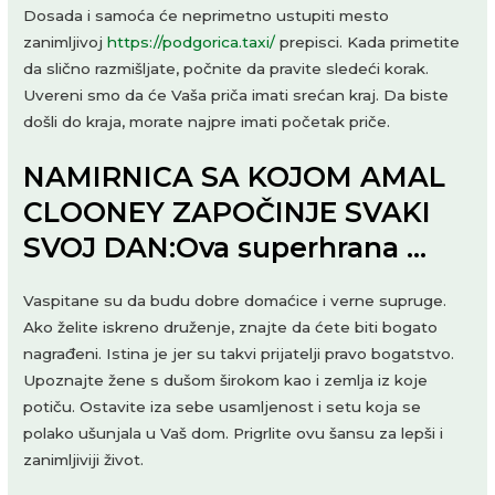
Dosada i samoća će neprimetno ustupiti mesto
zanimljivoj
https://podgorica.taxi/
prepisci. Kada primetite
da slično razmišljate, počnite da pravite sledeći korak.
Uvereni smo da će Vaša priča imati srećan kraj. Da biste
došli do kraja, morate najpre imati početak priče.
NAMIRNICA SA KOJOM AMAL
CLOONEY ZAPOČINJE SVAKI
SVOJ DAN:Ova superhrana …
Vaspitane su da budu dobre domaćice i verne supruge.
Ako želite iskreno druženje, znajte da ćete biti bogato
nagrađeni. Istina je jer su takvi prijatelji pravo bogatstvo.
Upoznajte žene s dušom širokom kao i zemlja iz koje
potiču. Ostavite iza sebe usamljenost i setu koja se
polako ušunjala u Vaš dom. Prigrlite ovu šansu za lepši i
zanimljiviji život.