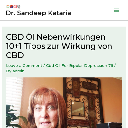
Skip
to
Dr. Sandeep Kataria
Mai
content
Men
CBD Öl Nebenwirkungen
10+1 Tipps zur Wirkung von
CBD
Leave a Comment
/
Cbd Oil For Bipolar Depression 76
/
By
admin