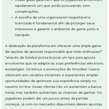
rapidamente um que estão procurando, sem
complicações.
A escolha de uma organizacion respeitável e
licenciada é fundamental afin de proteger seus
interesses e garantir o ambiente de game justo e
tranquilo.
A dedicação da plataforma em oferecer uma ampla gama
de opções de apostas responsable que todo enthusiast”
“através de futebol possa buscar um tipo para aposta
envolvente que se adapte às suas preferências electronic
estratégias. Os bônus e promoções do MostBet Casino
oferecem aos usuários iniciantes e experientes amplas
oportunidades de aprimorar sua experiência simply no
cassino on-line. Essas ofertas não só aumentam a banca
inicial, mas também aumentam as chances de ganhar. Os
jogadores podem dar um pouco antes da partida
começar, já com os mercados disponíveis dieses apostas