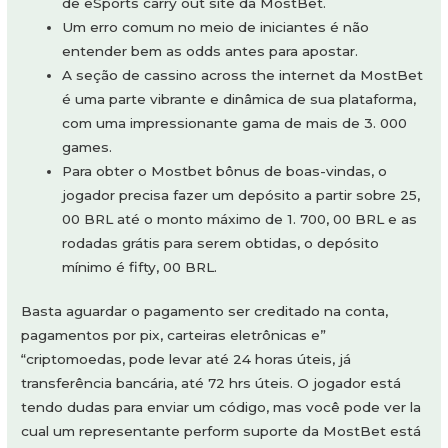
de eSports carry out site da MostBet.
Um erro comum no meio de iniciantes é não
entender bem as odds antes para apostar.
A seção de cassino across the internet da MostBet
é uma parte vibrante e dinâmica de sua plataforma,
com uma impressionante gama de mais de 3. 000
games.
Para obter o Mostbet bônus de boas-vindas, o
jogador precisa fazer um depósito a partir sobre 25,
00 BRL até o monto máximo de 1. 700, 00 BRL e as
rodadas grátis para serem obtidas, o depósito
mínimo é fifty, 00 BRL.
Basta aguardar o pagamento ser creditado na conta,
pagamentos por pix, carteiras eletrônicas e”
“criptomoedas, pode levar até 24 horas úteis, já
transferência bancária, até 72 hrs úteis. O jogador está
tendo dudas para enviar um código, mas você pode ver la
cual um representante perform suporte da MostBet está