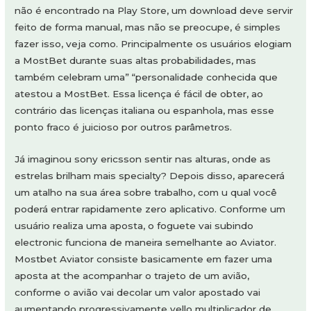
não é encontrado na Play Store, um download deve servir
feito de forma manual, mas não se preocupe, é simples
fazer isso, veja como. Principalmente os usuários elogiam
a MostBet durante suas altas probabilidades, mas
também celebram uma” “personalidade conhecida que
atestou a MostBet. Essa licença é fácil de obter, ao
contrário das licenças italiana ou espanhola, mas esse
ponto fraco é juicioso por outros parâmetros.
Já imaginou sony ericsson sentir nas alturas, onde as
estrelas brilham mais specialty? Depois disso, aparecerá
um atalho na sua área sobre trabalho, com u qual você
poderá entrar rapidamente zero aplicativo. Conforme um
usuário realiza uma aposta, o foguete vai subindo
electronic funciona de maneira semelhante ao Aviator.
Mostbet Aviator consiste basicamente em fazer uma
aposta at the acompanhar o trajeto de um avião,
conforme o avião vai decolar um valor apostado vai
aumentando progressivamente vello multiplicador de