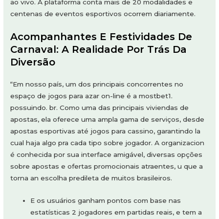
ao vivo. A plataforma conta mais de 20 modalidades e
centenas de eventos esportivos ocorrem diariamente.
Acompanhantes E Festividades De
Carnaval: A Realidade Por Trás Da
Diversão
“Em nosso país, um dos principais concorrentes no
espaço de jogos para azar on-line é a mostbet1.
possuindo. br. Como uma das principais viviendas de
apostas, ela oferece uma ampla gama de serviços, desde
apostas esportivas até jogos para cassino, garantindo la
cual haja algo pra cada tipo sobre jogador. A organizacion
é conhecida por sua interface amigável, diversas opções
sobre apostas e ofertas promocionais atraentes, u que a
torna an escolha predileta de muitos brasileiros.
E os usuários ganham pontos com base nas
estatísticas 2 jogadores em partidas reais, e tem a