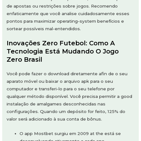
de apostas ou restrições sobre jogos. Recomendo
enfaticamente que você analise cuidadosamente esses
pontos para maximizar operating-system benefícios e
sortear possíveis mal-entendidos.
Inovações Zero Futebol: Como A
Tecnologia Está Mudando O Jogo
Zero Brasil
Você pode fazer o download diretamente afin de o seu
aparato móvel ou baixar o arquivo apk para o seu
computador e transferi-lo para o seu telefone por
qualquer método disponível. Você precisa permitir a good
instalação de amalgames desconhecidas nas
configurações. Quando um depósito for feito, 125% do
valor será adicionado à sua conta de bônus.
O app Mostbet surgiu em 2009 at the está se