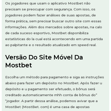
Os jogadores que usam o aplicativo Mostbet não
precisam se preocupar com segurança. Com isso, os
jogadores podem fazer análises de suas apostas, de
forma prática, sem precisar buscar outro site com essas
informações. Além dos mercados sobre apostas, na calo
de cada suceso esportivo, Mostbet disponibiliza
estatísticas do la cual está acontecendo em uma partida
ao palpitante e o resultado atualizado em speed real.
Versão Do Site Móvel Da
Mostbet
Escolha um método para pagamento e siga as instruções
abaixo para fazer um depósito no Mostbet. Após fazer u
depósito e u pagamento ser efetuado, o bônus será
creditado automaticamente mhh conta de bônus do”
“jogador. A partir dessa análise, podemos avivar que a
MostBet (MostBet. com) é uma casa de apostas