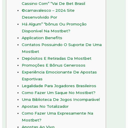
Cassino Com” “Vai De Bet Brasil
©carnavalesco – 2024 Site
Desenvolvido Por
Há Algum” “bônus Ou Promoção
Disponível Na Mostbet?
Application Benefits
Contatos Possuindo O Suporte De Uma
Mostbet
Depósitos E Retiradas Da Mostbet
Promoções E Bônus Generosos
Experiência Emocionante De Apostas
Esportivas
Legalidade Para Jogadores Brasileiros
Como Fazer Um Saque No Mostbet?
Uma Biblioteca De Jogos Incomparável
Apostas No Totalizador
Como Fazer Uma Expresamente Na
Mostbet?
Apostas Ao Vivo