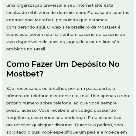
uma organização universal e seu internet site está
localizado mhh zona de domínio. com. É a casa de apostas
internacional MostBet. possuindo que estamos
considerando aqui. O web site brasileiro da MostBet é
licenciado, porém não há nenhum cassino ou cassino ao
vivo disponível nele, pois os jogos de azar on-line são
proibidos no Brasil.
Como Fazer Um Depósito No
Mostbet?
São necessários os detalhes perform passaporte, o
número de telefone electronic o e-mail. Use apenas o seu
próprio número sobre telefone, ao que você sempre
possui acesso. Você receberá um código possuindo
frequência, caso mude seu endereço IP ou dispositivo,
pra resolver quaisquer disputas. Durante o padrón, será
solicitado o qual você especifique um país e a moeda em