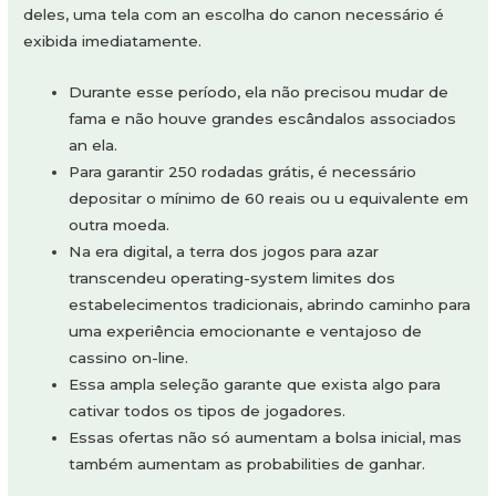
deles, uma tela com an escolha do canon necessário é
exibida imediatamente.
Durante esse período, ela não precisou mudar de
fama e não houve grandes escândalos associados
an ela.
Para garantir 250 rodadas grátis, é necessário
depositar o mínimo de 60 reais ou u equivalente em
outra moeda.
Na era digital, a terra dos jogos para azar
transcendeu operating-system limites dos
estabelecimentos tradicionais, abrindo caminho para
uma experiência emocionante e ventajoso de
cassino on-line.
Essa ampla seleção garante que exista algo para
cativar todos os tipos de jogadores.
Essas ofertas não só aumentam a bolsa inicial, mas
também aumentam as probabilities de ganhar.