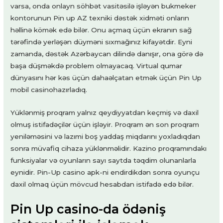
varsa, onda onlayn söhbət vasitəsilə işləyən bukmeker
kontorunun Pin up AZ texniki dəstək xidməti onların
həllinə kömək edə bilər. Onu açmaq üçün ekranın sağ
tərəfində yerləşən düyməni sıxmağınız kifayətdir. Eyni
zamanda, dəstək Azərbaycan dilində danışır, ona görə də
başa düşməkdə problem olmayacaq. Virtual qumar
dünyasını hər kəs üçün dahaəlçatan etmək üçün Pin Up
mobil casinohazırladıq.
Yüklənmiş proqram yalnız qeydiyyatdan keçmiş və daxil
olmuş istifadəçilər üçün işləyir. Proqram ən son proqram
yeniləməsini və lazımi boş yaddaş miqdarını yoxladıqdan
sonra müvafiq cihaza yüklənməlidir. Kazino proqramındakı
funksiyalar və oyunların sayı saytda təqdim olunanlarla
eynidir. Pin-Up casino apk-ni endirdikdən sonra oyunçu
daxil olmaq üçün mövcud hesabdan istifadə edə bilər.
Pin Up casino-da ödəniş