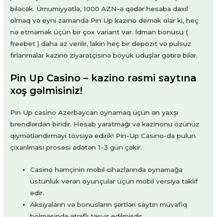
biləcək. Ümumiyyətlə, 1000 AZN-ə qədər hesaba daxil
olmaq və eyni zamanda Pin Up kazino demək olar ki, heç
nə etməmək üçün bir çox variant var. İdman bonusu (
freebet ) daha az verilir, lakin heç bir depozit və pulsuz
fırlanmalar kazino ziyarətçisinə böyük uduşlar gətirə bilər.
Pin Up Casino – kazino rəsmi saytına
xoş gəlmisiniz!
Pin Up casino Azerbaycan oynamaq üçün ən yaxşı
brendlərdən biridir. Hesab yaratmağı və kazinonu özünüz
qiymətləndirməyi tövsiyə edirik! Pin-Up Casino-da pulun
çıxarılması prosesi adətən 1-3 gün çəkir.
Casino həmçinin mobil cihazlarında oynamağa
üstünlük verən oyunçular üçün mobil versiya təklif
edir.
Aksiyaların və bonusların şərtləri saytın müvafiq
bölməsində ətraflı təsvir edilmişdir.