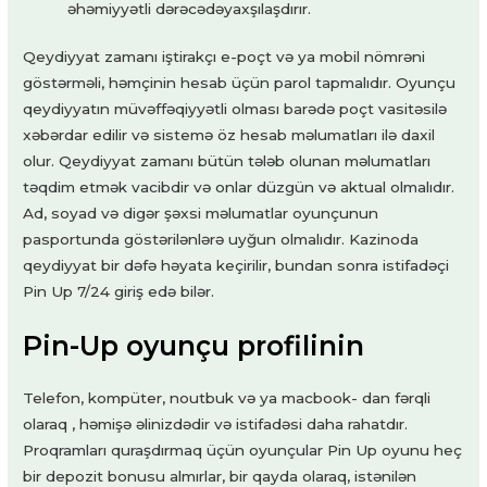
əhəmiyyətli dərəcədəyaxşılaşdırır.
Qeydiyyat zamanı iştirakçı e-poçt və ya mobil nömrəni
göstərməli, həmçinin hesab üçün parol tapmalıdır. Oyunçu
qeydiyyatın müvəffəqiyyətli olması barədə poçt vasitəsilə
xəbərdar edilir və sistemə öz hesab məlumatları ilə daxil
olur. Qeydiyyat zamanı bütün tələb olunan məlumatları
təqdim etmək vacibdir və onlar düzgün və aktual olmalıdır.
Ad, soyad və digər şəxsi məlumatlar oyunçunun
pasportunda göstərilənlərə uyğun olmalıdır. Kazinoda
qeydiyyat bir dəfə həyata keçirilir, bundan sonra istifadəçi
Pin Up 7/24 giriş edə bilər.
Pin-Up oyunçu profilinin
Telefon, kompüter, noutbuk və ya macbook- dan fərqli
olaraq , həmişə əlinizdədir və istifadəsi daha rahatdır.
Proqramları quraşdırmaq üçün oyunçular Pin Up oyunu heç
bir depozit bonusu almırlar, bir qayda olaraq, istənilən