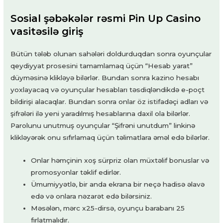
Sosial şəbəkələr rəsmi Pin Up Casino
vasitəsilə giriş
Bütün tələb olunan sahələri doldurduqdan sonra oyunçular
qeydiyyat prosesini tamamlamaq üçün “Hesab yarat”
düyməsinə klikləyə bilərlər. Bundan sonra kazino hesabı
yoxlayacaq və oyunçular hesabları təsdiqləndikdə e-poçt
bildirişi alacaqlar. Bundan sonra onlar öz istifadəçi adları və
şifrələri ilə yeni yaradılmış hesablarına daxil ola bilərlər.
Parolunu unutmuş oyunçular “Şifrəni unutdum” linkinə
klikləyərək onu sıfırlamaq üçün təlimatlara əməl edə bilərlər.
Onlar həmçinin xoş sürpriz olan müxtəlif bonuslar və
promosyonlar təklif edirlər.
Ümumiyyətlə, bir anda ekrana bir neçə hadisə əlavə
edə və onlara nəzarət edə bilərsiniz.
Məsələn, mərc x25-dirsə, oyunçu barabanı 25
fırlatmalıdır.