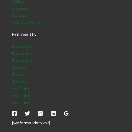
Gallery
Articles
Contact
Achievements
Follow Us
Facebook
Facebook
Facebook
Twitter
Twitter
Twitter
YouTube
YouTube
YouTube
[wpforms id="727"]