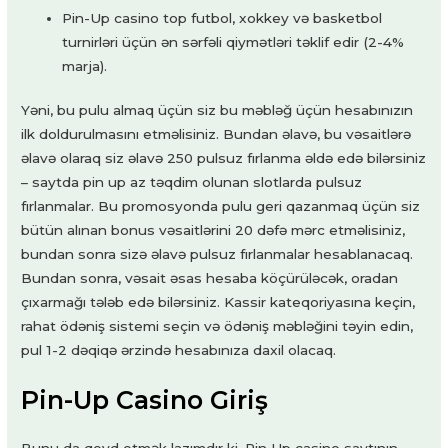
Pin-Up casino top futbol, ​​xokkey və basketbol
turnirləri üçün ən sərfəli qiymətləri təklif edir (2-4%
marja).
Yəni, bu pulu almaq üçün siz bu məbləğ üçün hesabınızın
ilk doldurulmasını etməlisiniz. Bundan əlavə, bu vəsaitlərə
əlavə olaraq siz əlavə 250 pulsuz fırlanma əldə edə bilərsiniz
– saytda pin up az təqdim olunan slotlarda pulsuz
fırlanmalar. Bu promosyonda pulu geri qazanmaq üçün siz
bütün alınan bonus vəsaitlərini 20 dəfə mərc etməlisiniz,
bundan sonra sizə əlavə pulsuz fırlanmalar hesablanacaq.
Bundan sonra, vəsait əsas hesaba köçürüləcək, oradan
çıxarmağı tələb edə bilərsiniz. Kassir kateqoriyasına keçin,
rahat ödəniş sistemi seçin və ödəniş məbləğini təyin edin,
pul 1-2 dəqiqə ərzində hesabınıza daxil olacaq.
Pin-Up Casino Giriş