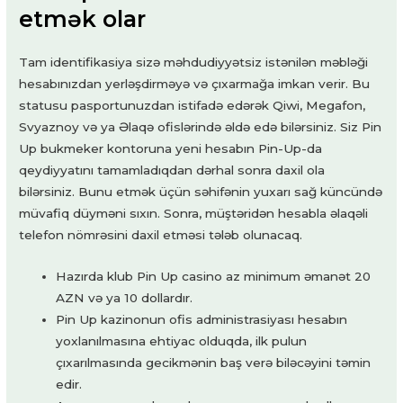
etmək olar
Tam identifikasiya sizə məhdudiyyətsiz istənilən məbləği
hesabınızdan yerləşdirməyə və çıxarmağa imkan verir. Bu
statusu pasportunuzdan istifadə edərək Qiwi, Megafon,
Svyaznoy və ya Əlaqə ofislərində əldə edə bilərsiniz. Siz Pin
Up bukmeker kontoruna yeni hesabın Pin-Up-da
qeydiyyatını tamamladıqdan dərhal sonra daxil ola
bilərsiniz. Bunu etmək üçün səhifənin yuxarı sağ küncündə
müvafiq düyməni sıxın. Sonra, müştəridən hesabla əlaqəli
telefon nömrəsini daxil etməsi tələb olunacaq.
Hazırda klub Pin Up casino az minimum əmanət 20
AZN və ya 10 dollardır.
Pin Up kazinonun ofis administrasiyası hesabın
yoxlanılmasına ehtiyac olduqda, ilk pulun
çıxarılmasında gecikmənin baş verə biləcəyini təmin
edir.