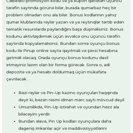
Cəlbedici promosyon kodu və ya kupon qəflətən üçüncü
tərəfin saytında görünə bilər, burada qumarbaz heç bir
problem olmadan onu ala bilər. Bonus kodlarının yalnız
qumar klublarında rəylər yazan və ya reytinqlər tərtib edən
tematik resurslarda paylandığını başa düşməlisiniz. Bonus
kodunu aktivləşdirmək üçün əvvəlcə onu üçüncü tərəfin
saytında kopyalamalısınız. Bundan sonra oyunçu bonus
kodu ilə Pinup online sayta qayıtmalı və şəxsi hesabına
getməli olacaq. Orada oyunçu bonus kodunu daxil
etməyiniz lazım olan bir forma görəcək. Sonra o, adi
depozitə və ya hesabı doldurmaq üçün mükafata
çevriləcək .
Bəzi rəylər və Pin-Up kazino oyunçuları haqqında
deyir ki, bəzən rəsmi idman mərc saytı mövcud deyil.
Ümumilikdə, Pin-Up istirahət və oyundan həzz ala
biləcəyim yerdir.
Bundan əlavə, Pin Up kodları oyunçulara daha
dageniş imkanlar açır və maddivəziyyətlərini