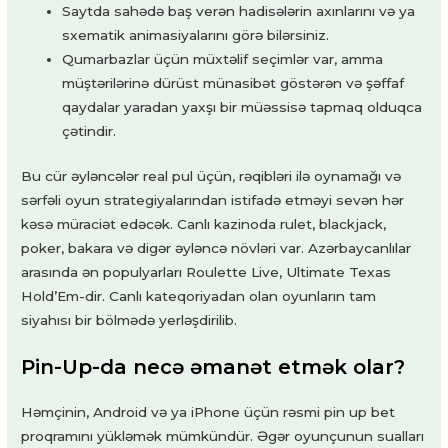
Saytda sahədə baş verən hadisələrin axınlarını və ya
sxematik animasiyalarını görə bilərsiniz.
Qumarbazlar üçün müxtəlif seçimlər var, amma
müştərilərinə dürüst münasibət göstərən və şəffaf
qaydalar yaradan yaxşı bir müəssisə tapmaq olduqca
çətindir.
Bu cür əyləncələr real pul üçün, rəqibləri ilə oynamağı və
sərfəli oyun strategiyalarından istifadə etməyi sevən hər
kəsə müraciət edəcək. Canlı kazinoda rulet, blackjack,
poker, bakara və digər əyləncə növləri var. Azərbaycanlılar
arasında ən populyarları Roulette Live, Ultimate Texas
Hold’Em-dir. Canlı kateqoriyadan olan oyunların tam
siyahısı bir bölmədə yerləşdirilib.
Pin-Up-da necə əmanət etmək olar?
Həmçinin, Android və ya iPhone üçün rəsmi pin up bet
proqramını yükləmək mümkündür. Əgər oyunçunun sualları