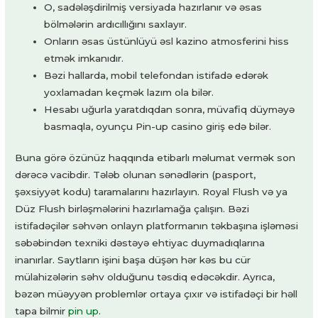
O, sadələşdirilmiş versiyada hazırlanır və əsas
bölmələrin ardıcıllığını saxlayır.
Onların əsas üstünlüyü əsl kazino atmosferini hiss
etmək imkanıdır.
Bəzi hallarda, mobil telefondan istifadə edərək
yoxlamadan keçmək lazım ola bilər.
Hesabı uğurla yaratdıqdan sonra, müvafiq düyməyə
basmaqla, oyunçu Pin-up casino giriş edə bilər.
Buna görə özünüz haqqında etibarlı məlumat vermək son
dərəcə vacibdir. Tələb olunan sənədlərin (pasport,
şəxsiyyət kodu) taramalarını hazırlayın. Royal Flush və ya
Düz Flush birləşmələrini hazırlamağa çalışın. Bəzi
istifadəçilər səhvən onlayn platformanın təkbaşına işləməsi
səbəbindən texniki dəstəyə ehtiyac duymadıqlarına
inanırlar. Saytların işini başa düşən hər kəs bu cür
mülahizələrin səhv olduğunu təsdiq edəcəkdir. Ayrıca,
bəzən müəyyən problemlər ortaya çıxır və istifadəçi bir həll
tapa bilmir
pin up
.