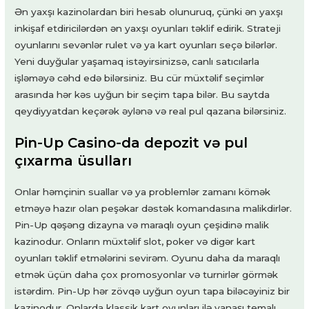
Ən yaxşı kazinolardan biri hesab olunuruq, çünki ən yaxşı
inkişaf etdiricilərdən ən yaxşı oyunları təklif edirik. Strateji
oyunlarını sevənlər rulet və ya kart oyunları seçə bilərlər.
Yeni duyğular yaşamaq istəyirsinizsə, canlı satıcılarla
işləməyə cəhd edə bilərsiniz. Bu cür müxtəlif seçimlər
arasında hər kəs uyğun bir seçim tapa bilər. Bu saytda
qeydiyyatdan keçərək əylənə və real pul qazana bilərsiniz.
Pin-Up Casino-da depozit və pul
çıxarma üsulları
Onlar həmçinin suallar və ya problemlər zamanı kömək
etməyə hazır olan peşəkar dəstək komandasına malikdirlər.
Pin-Up qəşəng dizayna və maraqlı oyun çeşidinə malik
kazinodur. Onların müxtəlif slot, poker və digər kart
oyunları təklif etmələrini sevirəm. Oyunu daha da maraqlı
etmək üçün daha çox promosyonlar və turnirlər görmək
istərdim. Pin-Up hər zövqə uyğun oyun tapa biləcəyiniz bir
kazinodur. Onlarda klassik kart oyunları ilə yanaşı temalı