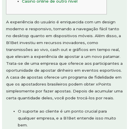
Casino online de outro nível
A experiência do usuário é enriquecida com um design
moderno e responsivo, tornando a navegação fácil tanto
no desktop quanto em dispositivos móveis. Além disso, a
B1Bet investiu em recursos inovadores, como
transmissões ao vivo, cash out e gráficos em tempo real,
que elevam a experiência de apostar a um novo patamar.
Trata-se de uma empresa que oferece aos participantes a
oportunidade de apostar dinheiro em eventos esportivos.
A casa de apostas oferece um programa de fidelidade em
que os apostadores brasileiros podem obter xPoints
simplesmente por fazer apostas. Depois de acumular uma
certa quantidade deles, você pode trocá-los por reais.
O suporte ao cliente é um ponto crucial para
qualquer empresa, e a B1Bet entende isso muito
bem.