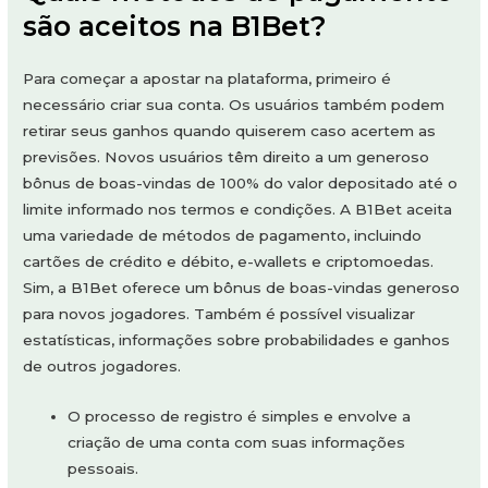
são aceitos na B1Bet?
Para começar a apostar na plataforma, primeiro é
necessário criar sua conta. Os usuários também podem
retirar seus ganhos quando quiserem caso acertem as
previsões. Novos usuários têm direito a um generoso
bônus de boas-vindas de 100% do valor depositado até o
limite informado nos termos e condições. A B1Bet aceita
uma variedade de métodos de pagamento, incluindo
cartões de crédito e débito, e-wallets e criptomoedas.
Sim, a B1Bet oferece um bônus de boas-vindas generoso
para novos jogadores. Também é possível visualizar
estatísticas, informações sobre probabilidades e ganhos
de outros jogadores.
O processo de registro é simples e envolve a
criação de uma conta com suas informações
pessoais.