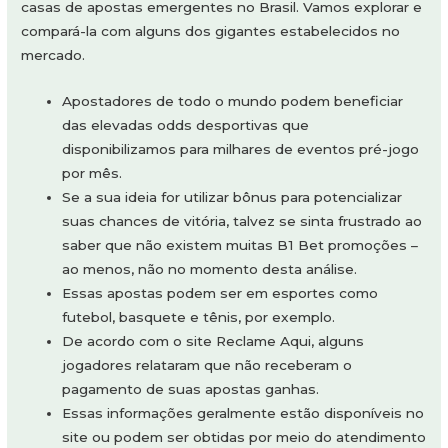
casas de apostas emergentes no Brasil. Vamos explorar e
compará-la com alguns dos gigantes estabelecidos no
mercado.
Apostadores de todo o mundo podem beneficiar
das elevadas odds desportivas que
disponibilizamos para milhares de eventos pré-jogo
por mês.
Se a sua ideia for utilizar bônus para potencializar
suas chances de vitória, talvez se sinta frustrado ao
saber que não existem muitas B1 Bet promoções –
ao menos, não no momento desta análise.
Essas apostas podem ser em esportes como
futebol, basquete e tênis, por exemplo.
De acordo com o site Reclame Aqui, alguns
jogadores relataram que não receberam o
pagamento de suas apostas ganhas.
Essas informações geralmente estão disponíveis no
site ou podem ser obtidas por meio do atendimento