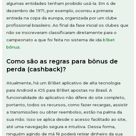
algumas entidades tenham proibido usá-la. Em 4 de
dezembro de 1971, por exemplo, ocorreu a primeira
entrada na copa da europa, organizada por um clube
profissional brasileiro. Ao final da fase inicial os clubes que
não se inscreveram classificaram diretamente para o
campeonato a que foi feita no sistema de ida
b1bet
bônus
.
Como são as regras para bônus de
perda (cashback)?
Atualmente, há um B1Bet aplicativo de alta tecnologia
para Android e iOS para B1Bet apostas no Brasil. A
funcionalidade do aplicativo não difere do site completo,
portanto, todos os recursos, como fazer recargas, assistir
a transmissões ou obter reembolso, estão na palma da
sua mão. Isso se aplica desde o acesso facilitado ao site,
até uma navegação segura e intuitiva. Dessa forma,
ninguém agindo de má fé poderá retirar dinheiro da sua