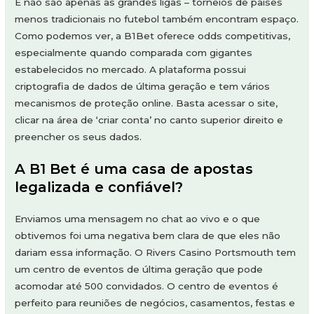
E não são apenas as grandes ligas – torneios de países
menos tradicionais no futebol também encontram espaço.
Como podemos ver, a B1Bet oferece odds competitivas,
especialmente quando comparada com gigantes
estabelecidos no mercado. A plataforma possui
criptografia de dados de última geração e tem vários
mecanismos de proteção online. Basta acessar o site,
clicar na área de ‘criar conta’ no canto superior direito e
preencher os seus dados.
A B1 Bet é uma casa de apostas
legalizada e confiável?
Enviamos uma mensagem no chat ao vivo e o que
obtivemos foi uma negativa bem clara de que eles não
dariam essa informação. O Rivers Casino Portsmouth tem
um centro de eventos de última geração que pode
acomodar até 500 convidados. O centro de eventos é
perfeito para reuniões de negócios, casamentos, festas e