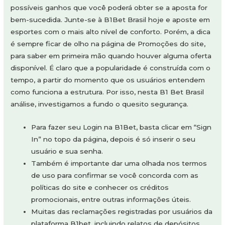
possíveis ganhos que você poderá obter se a aposta for
bem-sucedida. Junte-se à B1Bet Brasil hoje e aposte em
esportes com o mais alto nível de conforto. Porém, a dica
é sempre ficar de olho na página de Promoções do site,
para saber em primeira mão quando houver alguma oferta
disponível. É claro que a popularidade é construída com o
tempo, a partir do momento que os usuários entendem
como funciona a estrutura. Por isso, nesta B1 Bet Brasil
análise, investigamos a fundo o quesito segurança.
Para fazer seu Login na B1Bet, basta clicar em “Sign
In” no topo da página, depois é só inserir o seu
usuário e sua senha.
Também é importante dar uma olhada nos termos
de uso para confirmar se você concorda com as
políticas do site e conhecer os créditos
promocionais, entre outras informações úteis.
Muitas das reclamações registradas por usuários da
plataforma B1bet, incluindo relatos de depósitos