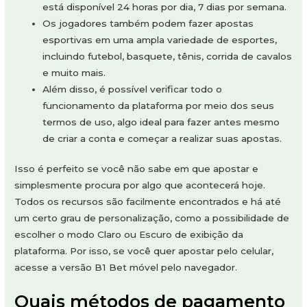
está disponível 24 horas por dia, 7 dias por semana.
Os jogadores também podem fazer apostas
esportivas em uma ampla variedade de esportes,
incluindo futebol, basquete, tênis, corrida de cavalos
e muito mais.
Além disso, é possível verificar todo o
funcionamento da plataforma por meio dos seus
termos de uso, algo ideal para fazer antes mesmo
de criar a conta e começar a realizar suas apostas.
Isso é perfeito se você não sabe em que apostar e
simplesmente procura por algo que acontecerá hoje.
Todos os recursos são facilmente encontrados e há até
um certo grau de personalização, como a possibilidade de
escolher o modo Claro ou Escuro de exibição da
plataforma. Por isso, se você quer apostar pelo celular,
acesse a versão B1 Bet móvel pelo navegador.
Quais métodos de pagamento