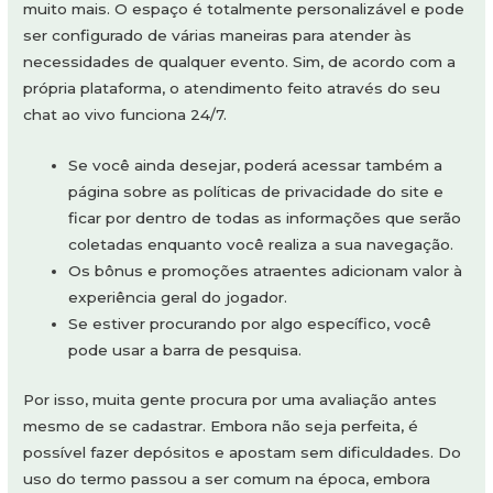
muito mais. O espaço é totalmente personalizável e pode
ser configurado de várias maneiras para atender às
necessidades de qualquer evento. Sim, de acordo com a
própria plataforma, o atendimento feito através do seu
chat ao vivo funciona 24/7.
Se você ainda desejar, poderá acessar também a
página sobre as políticas de privacidade do site e
ficar por dentro de todas as informações que serão
coletadas enquanto você realiza a sua navegação.
Os bônus e promoções atraentes adicionam valor à
experiência geral do jogador.
Se estiver procurando por algo específico, você
pode usar a barra de pesquisa.
Por isso, muita gente procura por uma avaliação antes
mesmo de se cadastrar. Embora não seja perfeita, é
possível fazer depósitos e apostam sem dificuldades. Do
uso do termo passou a ser comum na época, embora