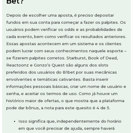
Bet?
Depois de escolher uma aposta, é preciso depositar
fundos em sua conta para começar a fazer os palpites. Os
usuários podem verificar os odds e as probabilidades de
cada evento, bem como verificar os resultados anteriores.
Essas apostas acontecem em um sistema e os clientes
podem lucrar com seus conhecimentos naquele esporte –
se fizerem palpites corretos. Starburst, Book of Dead,
Reactoonz e Gonzo’s Quest são alguns dos slots
preferidos dos usuários do B1bet por suas mecânicas
envolventes e temáticas cativantes. Basta inserir
informações pessoais básicas, criar um nome de usuário e
senha, e aceitar os termos de uso. Como já houve um
histórico maior de ofertas, o que mostra que a plataforma
pode dar bônus, a nota para este quesito é 4 de 5.
Isso significa que, independentemente do horário
em que você precisar de ajuda, sempre haverá