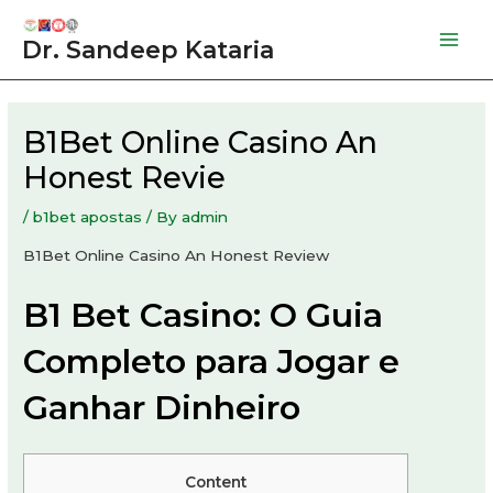
Skip
to
Dr. Sandeep Kataria
Mai
content
Men
B1Bet Online Casino An
Honest Revie
/
b1bet apostas
/ By
admin
B1Bet Online Casino An Honest Review
B1 Bet Casino: O Guia
Completo para Jogar e
Ganhar Dinheiro
Content