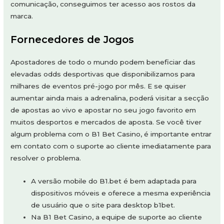
comunicação, conseguimos ter acesso aos rostos da
marca.
Fornecedores de Jogos
Apostadores de todo o mundo podem beneficiar das
elevadas odds desportivas que disponibilizamos para
milhares de eventos pré-jogo por mês. E se quiser
aumentar ainda mais a adrenalina, poderá visitar a secção
de apostas ao vivo e apostar no seu jogo favorito em
muitos desportos e mercados de aposta. Se você tiver
algum problema com o B1 Bet Casino, é importante entrar
em contato com o suporte ao cliente imediatamente para
resolver o problema.
A versão mobile do B1.bet é bem adaptada para
dispositivos móveis e oferece a mesma experiência
de usuário que o site para desktop b1bet.
Na B1 Bet Casino, a equipe de suporte ao cliente