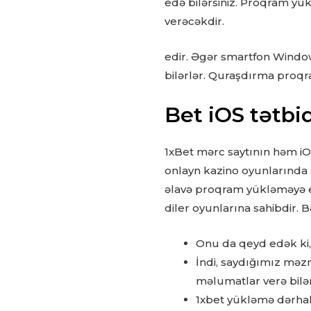
edə bilərsiniz. Proqram yü
verəcəkdir.
edir. Əgər smartfon Window
bilərlər. Quraşdırma proqr
Bet iOS tətbiq
1xBet mərc saytının həm iOS
onlayn kazino oyunlarında
əlavə proqram yükləməyə eh
diler oyunlarına sahibdir. B
Onu da qeyd edək ki
İndi, saydığımız məzm
məlumatlar verə bilər 
1xbet yükləmə dərhal J