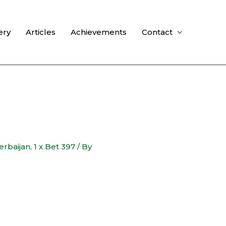
ery
Articles
Achievements
Contact
rbaijan, 1 x Bet 397
/ By