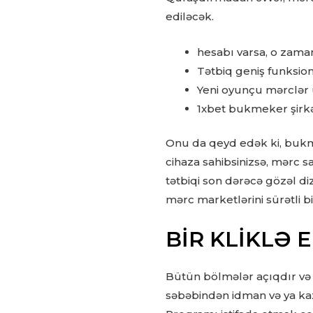
ediləcək.
hesabı varsa, o zama
Tətbiq geniş funksion
Yeni oyunçu mərclər
1xbet bukmeker şirkəti
Onu da qeyd edək ki, bukm
cihaza sahibsinizsə, mərc s
tətbiqi son dərəcə gözəl di
mərc marketlərini sürətli bi
BİR KLİKLƏ 
Bütün bölmələr açıqdır və i
səbəbindən idman və ya ka