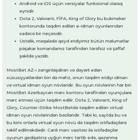
Android və iOS üçün versiyalar funksional olaraq
eynidir.
Dota 2, Valorant, FİFA, King of Glory bu bukmeker
kontorunda təqdim edilən e-idman oyunlarından
sadəcə bir neçəsidir.
Üstəlik, məqalədə qeyd etdiyimiz bütün məlumatlar
pəşakar komandamız tərəfindən tərəfsiz və şəffaf
şəkildə yazılıb.
MostBet AZ-ı zənginləşdirən və dəyərli edən
xüsusiyyətlərdən biri də məhz, onun təqdim etdiyi idman
və virtual idman oyun növləridir. Bu oyun növlərinin hər biri
MostBet Azerbaycan mərc kontoru tərəfindən oyunçulara
mərc etməsi üçün təqdim edilir. Dota 2, Valorant, King of
Glory, Counter-Strike MostBetdə təqdim edilən virtual
idman oyun növlərindən bəziləridir. Təbii ki, saytda bu və
bu kimi onlarla virtual oyun növü də təqdim istifadəçilərə
təklif edilməkdədir. Canlı mərc vasitəsi ilə istifadəçilər
oyunun gedişatına uyğun mərc tərtib edə, qazanma