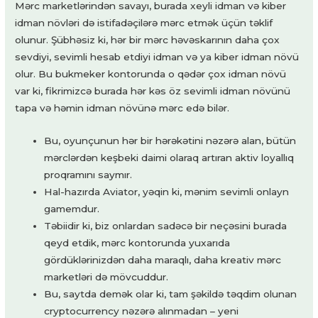
Mərc marketlərindən savayı, burada xeyli idman və kiber
idman növləri də istifadəçilərə mərc etmək üçün təklif
olunur. Şübhəsiz ki, hər bir mərc həvəskarının daha çox
sevdiyi, sevimli hesab etdiyi idman və ya kiber idman növü
olur. Bu bukmeker kontorunda o qədər çox idman növü
var ki, fikrimizcə burada hər kəs öz sevimli idman növünü
tapa və həmin idman növünə mərc edə bilər.
Bu, oyunçunun hər bir hərəkətini nəzərə alan, bütün
mərclərdən keşbeki daimi olaraq artıran aktiv loyallıq
proqramını saymır.
Hal-hazırda Aviator, yəqin ki, mənim sevimli onlayn
gamemdur.
Təbiidir ki, biz onlardan sadəcə bir neçəsini burada
qeyd etdik, mərc kontorunda yuxarıda
gördüklərinizdən daha maraqlı, daha kreativ mərc
marketləri də mövcuddur.
Bu, saytda demək olar ki, tam şəkildə təqdim olunan
cryptocurrency nəzərə alınmadan – yeni