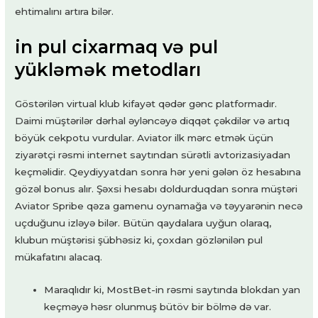
ehtimalını artıra bilər.
in pul cixarmaq və pul
yükləmək metodları
Göstərilən virtual klub kifayət qədər gənc platformadır.
Daimi müştərilər dərhal əyləncəyə diqqət çəkdilər və artıq
böyük cekpotu vurdular. Aviator ilk mərc etmək üçün
ziyarətçi rəsmi internet saytından sürətli avtorizasiyadan
keçməlidir. Qeydiyyatdan sonra hər yeni gələn öz hesabına
gözəl bonus alır. Şəxsi hesabı doldurduqdan sonra müştəri
Aviator Spribe qəza gamenu oynamağa və təyyarənin necə
uçduğunu izləyə bilər. Bütün qaydalara uyğun olaraq,
klubun müştərisi şübhəsiz ki, çoxdan gözlənilən pul
mükafatını alacaq.
Maraqlıdır ki, MostBet-in rəsmi saytında blokdan yan
keçməyə həsr olunmuş bütöv bir bölmə də var.