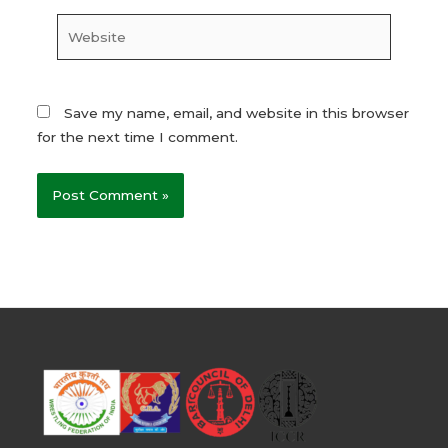
Website
Save my name, email, and website in this browser
for the next time I comment.