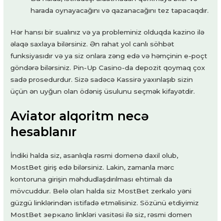
harada oynayacağını və qazanacağını tez tapacaqdır.
Hər hansı bir sualınız və ya probleminiz olduqda kazino ilə
əlaqə saxlaya bilərsiniz. Ən rahat yol canlı söhbət
funksiyasıdır və ya siz onlara zəng edə və həmçinin e-poçt
göndərə bilərsiniz. Pin-Up Casino-da depozit qoymaq çox
sadə prosedurdur. Sizə sadəcə Kassirə yaxınlaşıb sizin
üçün ən uyğun olan ödəniş üsulunu seçmək kifayətdir.
Aviator alqoritm necə
hesablanır
İndiki halda siz, asanlıqla rəsmi domenə daxil olub,
MostBet giriş edə bilərsiniz. Lakin, zamanla mərc
kontoruna girişin məhdudlaşdırılması ehtimalı da
mövcuddur. Belə olan halda siz MostBet zerkalo yəni
güzgü linklərindən istifadə etməlisiniz. Sözünü etdiyimiz
MostBet зеркало linkləri vasitəsi ilə siz, rəsmi domen