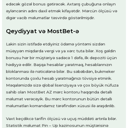
edəcək gözəl bonus gətirəcək. Axtarış çubuğuna onlayn
əyləncənin adını daxil etmək kifayətdir. Mərcün ölçüsü və
digər vacib məlumatlar təsvirdə göstərilmişdir.
Qeydiyyat və MostBet-ə
Lakin sizin istifadə etdiyiniz ödəmə yöntəmi sizdən
müəyyən miqdarda vergi və ya xərc tuta bilər. Xoş gəldin
bonusu hər bir müştəriyə sadəcə 1 dəfə, ilk depoziti üçün
hədiyyə edilir. Başqa hesablar yaratmaq, hesablarınızın
bloklanması ilə nəticələnə bilər. Bu səbəbdən, bukmeker
kontorunda çoxlu hesab yaratmağınızı tövsiyə etmirik.
Məqaləmizdə sizə qlobal lisenziyaya və çox böyük nüfuza
sahib olan MostBet AZ mərc kontoru haqqında detallı
məlumat verəcəyik. Bu mərc kontorunun bütün detallı
məlumatları komandamız tərəfindən xüsusi ilə araşdırılıb.
Vaxt keçdikcə tarifin ölçüsü və uçuş müddəti artırıla bilər.
Statistik məlumat Pin – Up kazinosunun müştərisinə