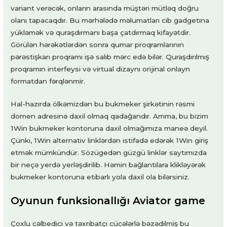
variant verəcək, onların arasında müştəri mütləq doğru
olanı tapacaqdır. Bu mərhələdə məlumatları cib gadgetına
yükləmək və quraşdırmanı başa çatdırmaq kifayətdir.
Görülən hərəkətlərdən sonra qumar proqramlarının
pərəstişkarı proqramı işə salıb mərc edə bilər. Quraşdırılmış
proqramın interfeysi və virtual dizaynı orijinal onlayn
formatdan fərqlənmir.
Hal-hazırda ölkəmizdən bu bukmeker şirkətinin rəsmi
domen adresinə daxil olmaq qadağandır. Amma, bu bizim
1Win bukmeker kontoruna daxil olmağımıza maneə deyil.
Çünki, 1Win alternativ linklərdən istifadə edərək 1Win giriş
etmək mümkündür. Sözügedən güzgü linklər saytımızda
bir neçə yerdə yerləşdirilib. Həmin bağlantılara klikləyərək
bukmeker kontoruna etibarlı yola daxil ola bilərsiniz.
Oyunun funksionallığı Aviator game
Çoxlu cəlbedici və təxribatçı cücələrlə bəzədilmiş bu