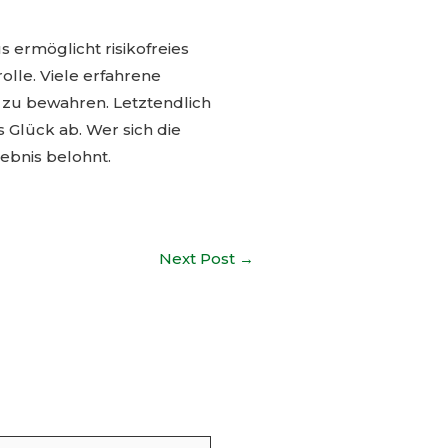
 ermöglicht risikofreies
olle. Viele erfahrene
f zu bewahren. Letztendlich
 Glück ab. Wer sich die
ebnis belohnt.
Next Post
→