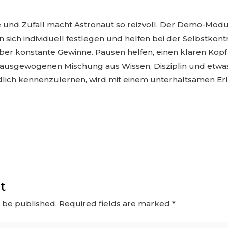
 und Zufall macht Astronaut so reizvoll. Der Demo-Modus
 sich individuell festlegen und helfen bei der Selbstkontr
 aber konstante Gewinne. Pausen helfen, einen klaren Kop
r ausgewogenen Mischung aus Wissen, Disziplin und etwas
dlich kennenzulernen, wird mit einem unterhaltsamen Erl
t
t be published.
Required fields are marked
*