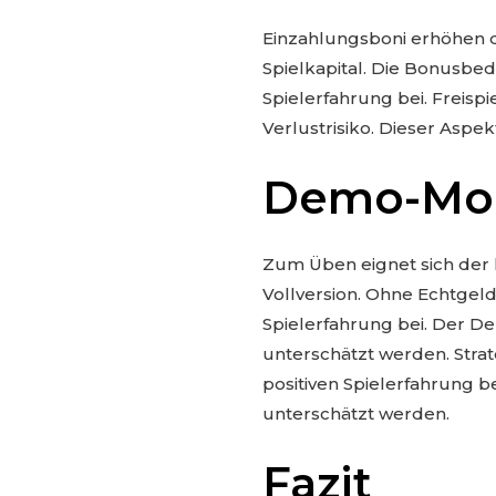
Einzahlungsboni erhöhen d
Spielkapital. Die Bonusbed
Spielerfahrung bei. Freis
Verlustrisiko. Dieser Aspek
Demo-Mo
Zum Üben eignet sich der 
Vollversion. Ohne Echtgelde
Spielerfahrung bei. Der De
unterschätzt werden. Stra
positiven Spielerfahrung be
unterschätzt werden.
Fazit