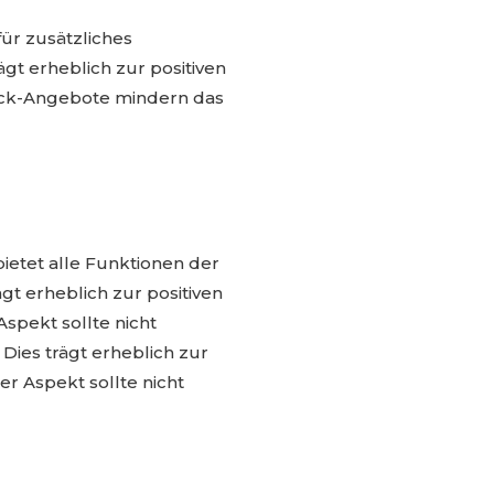
ür zusätzliches
gt erheblich zur positiven
back-Angebote mindern das
etet alle Funktionen der
ägt erheblich zur positiven
spekt sollte nicht
Dies trägt erheblich zur
er Aspekt sollte nicht