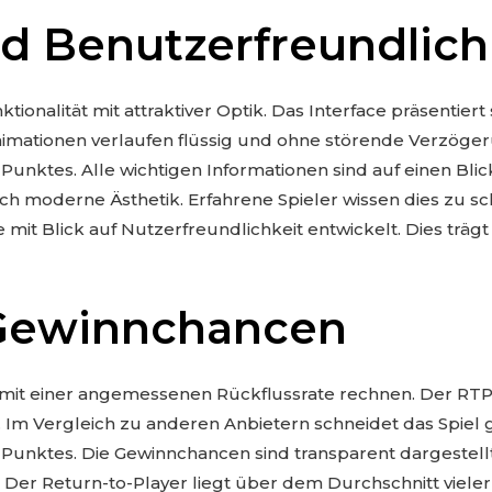
d Benutzerfreundlich
tionalität mit attraktiver Optik. Das Interface präsentier
imationen verlaufen flüssig und ohne störende Verzögeru
Punktes. Alle wichtigen Informationen sind auf einen Blick
h moderne Ästhetik. Erfahrene Spieler wissen dies zu sc
it Blick auf Nutzerfreundlichkeit entwickelt. Dies trägt 
Gewinnchancen
r mit einer angemessenen Rückflussrate rechnen. Der RT
Im Vergleich zu anderen Anbietern schneidet das Spiel gu
Punktes. Die Gewinnchancen sind transparent dargestellt
 Der Return-to-Player liegt über dem Durchschnitt vieler 