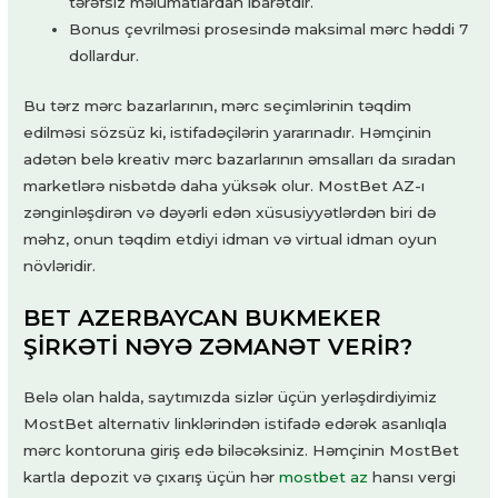
tərəfsiz məlumatlardan ibarətdir.
Bonus çevrilməsi prosesində maksimal mərc həddi 7
dollardur.
Bu tərz mərc bazarlarının, mərc seçimlərinin təqdim
edilməsi sözsüz ki, istifadəçilərin yararınadır. Həmçinin
adətən belə kreativ mərc bazarlarının əmsalları da sıradan
marketlərə nisbətdə daha yüksək olur. MostBet AZ-ı
zənginləşdirən və dəyərli edən xüsusiyyətlərdən biri də
məhz, onun təqdim etdiyi idman və virtual idman oyun
növləridir.
BET AZERBAYCAN BUKMEKER
ŞİRKƏTİ NƏYƏ ZƏMANƏT VERİR?
Belə olan halda, saytımızda sizlər üçün yerləşdirdiyimiz
MostBet alternativ linklərindən istifadə edərək asanlıqla
mərc kontoruna giriş edə biləcəksiniz. Həmçinin MostBet
kartla depozit və çıxarış üçün hər
mostbet az
hansı vergi