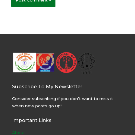
Subscribe To My Newsletter
Consider subscribing if you don’t want to miss it
when new posts go up!!
Important Links
About