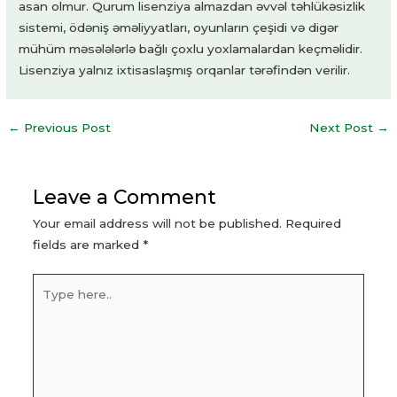
asan olmur. Qurum lisenziya almazdan əvvəl təhlükəsizlik
sistemi, ödəniş əməliyyatları, oyunların çeşidi və digər
mühüm məsələlərlə bağlı çoxlu yoxlamalardan keçməlidir.
Lisenziya yalnız ixtisaslaşmış orqanlar tərəfindən verilir.
Post
←
Previous Post
Next Post
→
navigation
Leave a Comment
Your email address will not be published.
Required
fields are marked
*
Type
here..