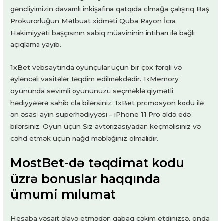
gəncliyimizin davamlı inkişafına qatqıda olmağa çalışırıq Baş
Prokurorluğun Mətbuat xidməti Quba Rayon İcra
Hakimiyyəti başçısının sabiq müavininin intiharı ilə bağlı
açıqlama yayıb.
1xBet vebsaytında oyunçular üçün bir çox fərqli və
əyləncəli vasitələr təqdim edilməkdədir. 1xMemory
oyununda sevimli oyununuzu seçməklə qiymətli
hədiyyələrə sahib ola bilərsiniz. 1xBet promosyon kodu ilə
ən əsası ayın superhədiyyəsi – iPhone 11 Pro əldə edə
bilərsiniz. Oyun üçün Siz avtorizasiyadan keçməlisiniz və
cəhd etmək üçün nağd məbləğiniz olmalıdır.
MostBet-də təqdimat kodu
üzrə bonuslar haqqında
ümumi mılumat
Hesaba vəsait əlavə etmədən qabaq çəkim etdinizsə, onda