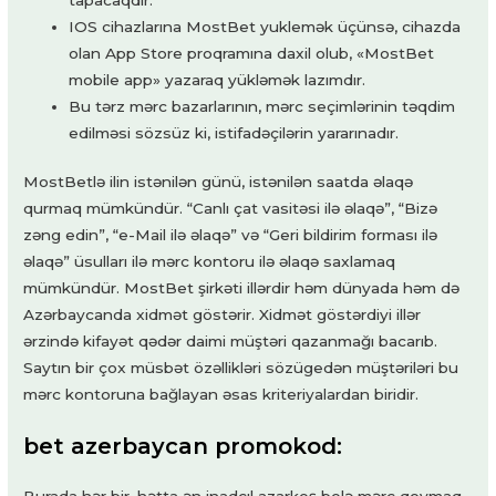
IOS cihazlarına MostBet yuklemək üçünsə, cihazda
olan App Store proqramına daxil olub, «MostBet
mobile app» yazaraq yükləmək lazımdır.
Bu tərz mərc bazarlarının, mərc seçimlərinin təqdim
edilməsi sözsüz ki, istifadəçilərin yararınadır.
MostBetlə ilin istənilən günü, istənilən saatda əlaqə
qurmaq mümkündür. “Canlı çat vasitəsi ilə əlaqə”, “Bizə
zəng edin”, “e-Mail ilə əlaqə” və “Geri bildirim forması ilə
əlaqə” üsulları ilə mərc kontoru ilə əlaqə saxlamaq
mümkündür. MostBet şirkəti illərdir həm dünyada həm də
Azərbaycanda xidmət göstərir. Xidmət göstərdiyi illər
ərzində kifayət qədər daimi müştəri qazanmağı bacarıb.
Saytın bir çox müsbət özəllikləri sözügedən müştəriləri bu
mərc kontoruna bağlayan əsas kriteriyalardan biridir.
bet azerbaycan promokod: