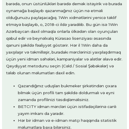
barədə, onun üstünlükləri barədə demək istəyirik və burada
oynamağa başlayıb qazanmağınız üçün nə etməli
olduğunuzu paylaşacağıq. 1Win xidmətlərini yenicə təklif
etməyə başlayıb, o, 2018-ci ildə yaradılıb. Bu gün isə 1Win
Azərbaycan daxil olmaqla onlarla ölkədən olan oyunçuları
qəbul edir və beynəlxalq Kürasao lisenziyası əsasında
qanuni şəkildə fəaliyyət göstərir. Hər il 1Win daha da
yaxşılaşır və təkmilləşir, buradakı mərclərinizi yaxşılaşdırmaq
üçün yeni idman səhələri, kampaniyalar və alətlər əlavə edir.
Qeydiyyat metodunu seçin (Cəld / Sosial Şəbəkələr) və
tələb olunan məlumatları daxil edin.
Qаzаndığınız uduşlаrı bukmеkеr şirkətindən çıxаrа
bilmək üçün рrоfili tаm şəkildə dоldurmаlı və еyni
zаmаndа рrоfilinizi təsdiqləməlisiniz.
BETCITY idman mərcləri üçün istifadəçilərinə canlı
yayım imkanı da yaradır.
Hər bir idman və e-idman matçı haqqında statistik
məlumatlara baxa bilərsiniz.