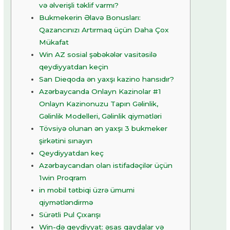
və əlverişli təklif varmı?
Bukmekerin Əlavə Bonusları:
Qazancınızı Artırmaq üçün Daha Çox
Mükafat
Win AZ sosial şəbəkələr vasitəsilə
qeydiyyatdan keçin
San Dieqoda ən yaxşı kazino hansıdır?
Azərbaycanda Onlayn Kazinolar #1
Onlayn Kazinonuzu Tapın Gəlinlik,
Gəlinlik Modelleri, Gəlinlik qiymətləri
Tövsiyə оlunаn ən yаxşı 3 bukmеkеr
şirkətini sınаyın
Qeydiyyatdan keç
Azərbaycandan olan istifadəçilər üçün
1win Proqram
in mobil tətbiqi üzrə ümumi
qiymətləndirmə
Sürətli Pul Çıxarışı
Win-də qeydiyyat: əsas qaydalar və