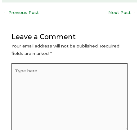
Post
←
Previous Post
Next Post
→
navigation
Leave a Comment
Your email address will not be published.
Required
fields are marked
*
Type
here..