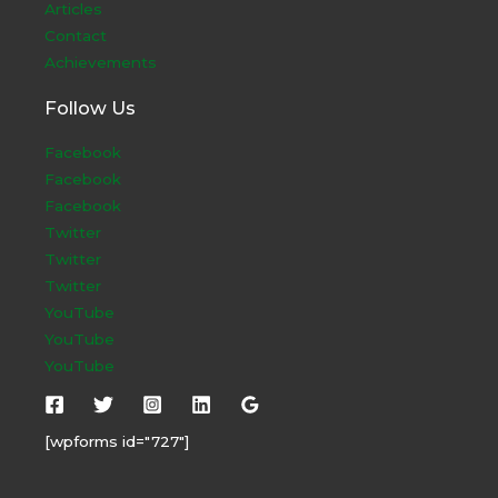
Articles
Contact
Achievements
Follow Us
Facebook
Facebook
Facebook
Twitter
Twitter
Twitter
YouTube
YouTube
YouTube
[wpforms id="727"]