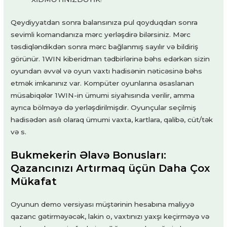
Qeydiyyatdan sonra balansınıza pul qoyduqdan sonra
sevimli komandanıza mərc yerləşdirə bilərsiniz. Mərc
təsdiqləndikdən sonra mərc bağlanmış sayılır və bildiriş
görünür. 1WIN kiberidman tədbirlərinə bəhs edərkən sizin
oyundan əvvəl və oyun vaxtı hadisənin nəticəsinə bəhs
etmək imkanınız var. Kompüter oyunlarına əsaslanan
müsabiqələr 1WIN-in ümumi siyahısında verilir, amma
ayrıca bölməyə də yerləşdirilmişdir. Oyunçular seçilmiş
hadisədən asılı olaraq ümumi vaxta, kartlara, qalibə, cüt/tək
və s.
Bukmekerin Əlavə Bonusları:
Qazancınızı Artırmaq üçün Daha Çox
Mükafat
Oyunun demo versiyası müştərinin hesabına maliyyə
qazanc gətirməyəcək, lakin o, vaxtınızı yaxşı keçirməyə və