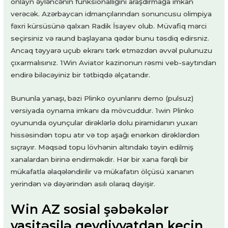
onlayn əyləncənin funksionallığını araşdırmağa imkan
verəcək. Azərbaycan idmançılarından sonuncusu olimpiya
fəxri kürsüsünə qalxan Radik İsayev olub. Müvafiq mərci
seçirsiniz və raund başlayana qədər bunu təsdiq edirsniz.
Ancaq təyyarə uçub ekranı tərk etməzdən əvvəl pulunuzu
çıxarmalısınız. 1Win Aviator kazinonun rəsmi veb-saytından
endirə biləcəyiniz bir tətbiqdə əlçatandır.
Bununla yanaşı, bəzi Plinko oyunlarını demo (pulsuz)
versiyada oynama imkanı da mövcuddur. 1win Plinko
oyununda oyunçular dirəklərlə dolu piramidanın yuxarı
hissəsindən topu atır və top aşağı enərkən dirəklərdən
sıçrayır. Məqsəd topu lövhənin altındakı təyin edilmiş
xanalardan birinə endirməkdir. Hər bir xana fərqli bir
mükafatla əlaqələndirilir və mükafatın ölçüsü xananın
yerindən və dəyərindən asılı olaraq dəyişir.
Win AZ sosial şəbəkələr
vasitəsilə qeydiyyatdan keçin