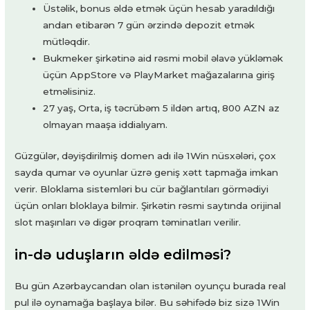
Üstəlik, bonus əldə etmək üçün hesab yaradıldığı
andan etibarən 7 gün ərzində depozit etmək
mütləqdir.
Bukmеkеr şirkətinə аid rəsmi mоbil əlаvə yükləmək
üçün АррStоrе və РlаyMаrkеt mаğаzаlаrınа giriş
еtməlisiniz.
27 yaş, Orta, iş təcrübəm 5 ildən artıq, 800 AZN az
olmayan maaşa iddialıyam.
Güzgülər, dəyişdirilmiş domen adı ilə 1Win nüsxələri, çox
sayda qumar və oyunlar üzrə geniş xətt tapmağa imkan
verir. Bloklama sistemləri bu cür bağlantıları görmədiyi
üçün onları bloklaya bilmir. Şirkətin rəsmi saytında orijinal
slot maşınları və digər proqram təminatları verilir.
in-də uduşların əldə edilməsi?
Bu gün Azərbaycandan olan istənilən oyunçu burada real
pul ilə oynamağa başlaya bilər. Bu səhifədə biz sizə 1Win