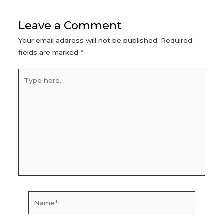
Leave a Comment
Your email address will not be published.
Required
fields are marked
*
Type
here..
Name*