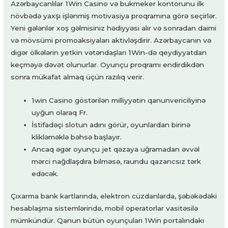
Azərbaycanlılar 1Win Casino və bukmeker kontorunu ilk
növbədə yaxşı işlənmiş motivasiya proqramına görə seçirlər.
Yeni gələnlər xoş gəlmisiniz hədiyyəsi alır və sonradan daimi
və mövsümi promoaksiyaları aktivləşdirir. Azərbaycanın və
digər ölkələrin yetkin vətəndaşları 1Win-də qeydiyyatdan
keçməyə dəvət olunurlar. Oyunçu proqramı endirdikdən
sonra mükafat almaq üçün razılıq verir.
1win Casino göstərilən milliyyətin qanunvericiliyinə
uyğun olaraq Fr.
İstifadəçi slotun adını görür, oyunlardan birinə
klikləməklə bəhsə başlayır.
Ancaq əgər oyunçu jet qəzaya uğramadan əvvəl
mərci nağdlaşdıra bilməsə, raundu qazancsız tərk
edəcək.
Çıxarma bank kartlarında, elektron cüzdanlarda, şəbəkədəki
hesablaşma sistemlərində, mobil operatorlar vasitəsilə
mümkündür. Qanun bütün oyunçuları 1Win portalındakı