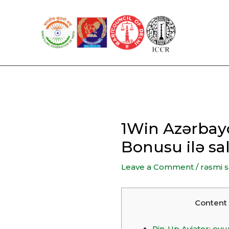
Skip
to
content
1Win Azərbay
Bonusu ilə sa
Leave a Comment
/
rəsmi s
Content
Pin-Up Aviator: oyu