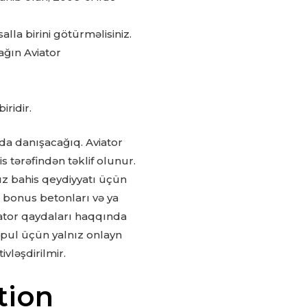
lla birini götürməlisiniz.
ağın Aviator
ridir.
da danışacağıq. Aviator
tərəfindən təklif olunur.
suz bahis qeydiyyatı üçün
, bonus betonları və ya
iator qaydaları haqqında
u pul üçün yalnız onlayn
vləşdirilmir.
tion