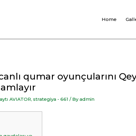
Home
Gall
canlı qumar oyunçularını Qey
lamlayır
aytı AVIATOR, strategiya - 661
/ By
admin
n qaydaları və