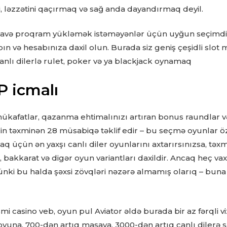
, ləzzətini qaçırmaq və sağ anda dayandırmaq deyil.
a əlavə proqram yükləmək istəməyənlər üçün uyğun seçim
ın və hesabınıza daxil olun. Burada siz geniş çeşidli slot m
 canlı dilerlə rulet, poker və ya blackjack oynamaq
P icmalı
kafatlar, qazanma ehtimalınızı artıran bonus raundlar və
1Win təxminən 28 müsabiqə təklif edir – bu seçmə oyunlar ö
 üçün ən yaxşı canlı diler oyunlarını axtarırsınızsa, təxm
 bakkarat və digər oyun variantları daxildir. Ancaq heç vaxt
ünki bu halda şəxsi zövqləri nəzərə almamış olarıq – buna
smi casino veb, oyun pul Aviator əldə burada bir az fərqli vi
oyuna, 700-dən artıq masaya, 3000-dən artıq canlı dilerə s