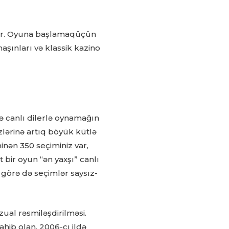
dir. Oyuna başlamaqüçün
aşınları və klassik kazino
 canlı dilerlə oynamağın
zlərinə artıq böyük kütlə
inən 350 seçiminiz var,
 bir oyun “ən yaxşı” canlı
 görə də seçimlər saysız-
zual rəsmiləşdirilməsi.
ahib olan, 2006-cı ildə