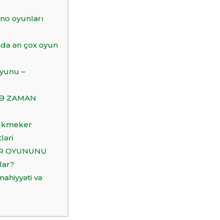
ino oyunları
nda ən çox oyun
oyunu –
NƏ ZAMAN
bukmeker
ləri
OR OYUNUNU
ar?
ahiyyəti və