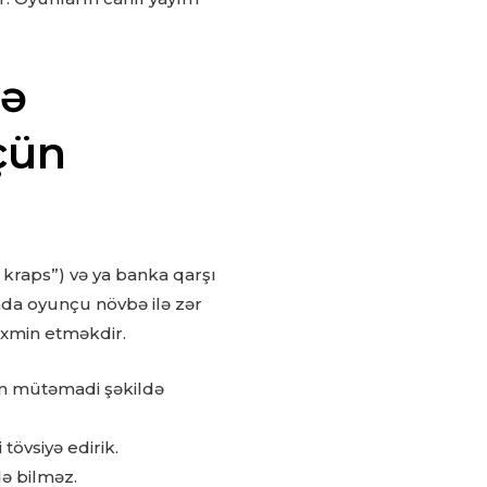
və
üçün
t kraps”) və ya banka qarşı
ında oyunçu növbə ilə zər
əxmin etməkdir.
ən mütəmadi şəkildə
tövsiyə edirik.
də bilməz.