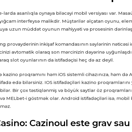
arda asanlıqla oynaya biləcəyi mobil versiyası var. Masaü
yığcam interfeysə malikdir. Müştərilər əlçatan oyunu, ele
çuya uzun müddət oyunun mahiyyəti və prosesinin dərinləş
 provayderinin inkişaf komandasının səylərinin nəticəsi id
cinizi avtomatik olaraq son mərcinizin dəyərinə uyğunlaşdır
slot oyunlarının da istifadəçisi heç də az deyil.
 ilə kazino proqramını həm iOS sistemli cihazınıza, həm də 
ifadə edə bilərsiniz. IOS istifadəçiləri kazino proqramlar
ilər. Bir çox təstiqlənmiş və böyük saytlar öz proqramları
və MELbet-i göstmək olar. Android istifadəçiləri isə, mobi
lməz.
Casino: Cazinoul este grav sau