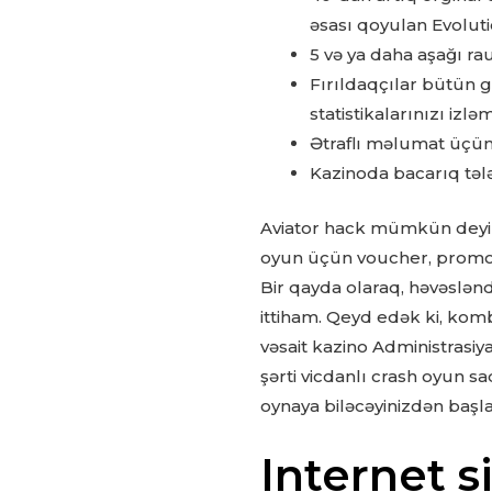
əsası qoyulan Evolut
5 və ya daha aşağı ra
Fırıldaqçılar bütün g
statistikalarınızı izl
Ətraflı məlumat üçün
Kazinoda bacarıq təl
Aviator hack mümkün deyil,
oyun üçün voucher, promosy
Bir qayda olaraq, həvəsləndi
ittiham. Qeyd edək ki, komb
vəsait kazino Administrasi
şərti vicdanlı crash oyun s
oynaya biləcəyinizdən başla
Internet s