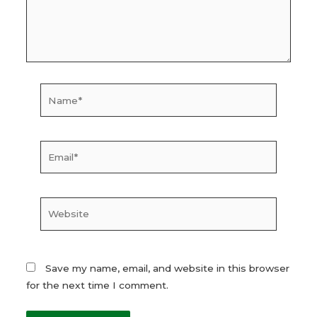
Name*
Email*
Website
Save my name, email, and website in this browser
for the next time I comment.