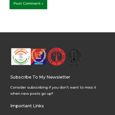
Subscribe To My Newsletter
Consider subscribing if you don’t want to miss it
when new posts go up!!
Important Links