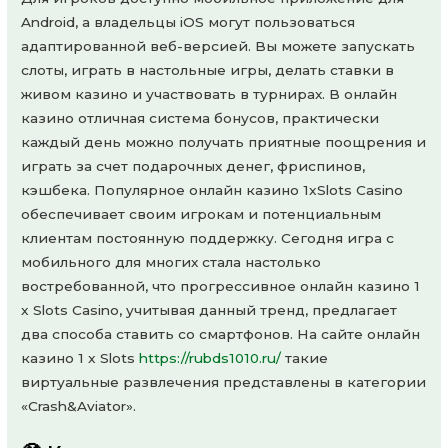
Android, а владельцы iOS могут пользоваться
адаптированной веб-версией. Вы можете запускать
слоты, играть в настольные игры, делать ставки в
живом казино и участвовать в турнирах. В онлайн
казино отличная система бонусов, практически
каждый день можно получать приятные поощрения и
играть за счет подарочных денег, фриспинов,
кэшбека. Популярное онлайн казино 1xSlots Casino
обеспечивает своим игрокам и потенциальным
клиентам постоянную поддержку. Сегодня игра с
мобильного для многих стала настолько
востребованной, что прогрессивное онлайн казино 1
x Slots Casino, учитывая данный тренд, предлагает
два способа ставить со смартфонов. На сайте онлайн
казино 1 x Slots
https://rubds1010.ru/
такие
виртуальные развлечения представлены в категории
«Crash&Aviator».