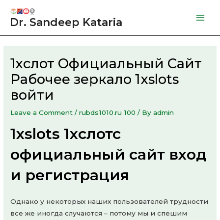
Skip
to
Dr. Sandeep Kataria
Mai
content
Men
1хслот Официальный Сайт
Рабочее зеркало 1xslots
войти
Leave a Comment
/
rubds1010.ru 100
/ By
admin
1xslots 1хслотс
официальный сайт вход
и регистрация
Однако у некоторых наших пользователей трудности
все же иногда случаются – потому мы и спешим