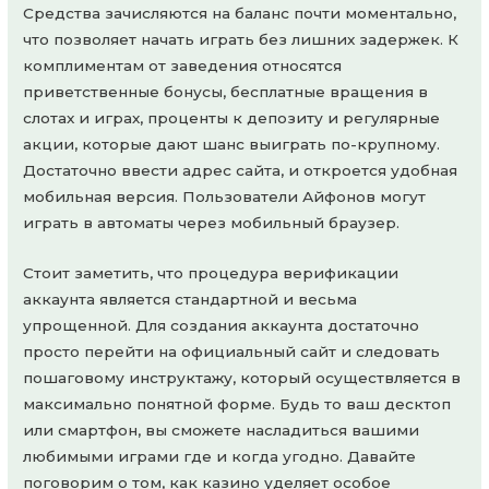
Средства зачисляются на баланс почти моментально,
что позволяет начать играть без лишних задержек. К
комплиментам от заведения относятся
приветственные бонусы, бесплатные вращения в
слотах и играх, проценты к депозиту и регулярные
акции, которые дают шанс выиграть по-крупному.
Достаточно ввести адрес сайта, и откроется удобная
мобильная версия. Пользователи Айфонов могут
играть в автоматы через мобильный браузер.
Стоит заметить, что процедура верификации
аккаунта является стандартной и весьма
упрощенной. Для создания аккаунта достаточно
просто перейти на официальный сайт и следовать
пошаговому инструктажу, который осуществляется в
максимально понятной форме. Будь то ваш десктоп
или смартфон, вы сможете насладиться вашими
любимыми играми где и когда угодно. Давайте
поговорим о том, как казино уделяет особое