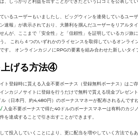
は、しっかりと利益を出すことができたという口コミを公表して
ているユーザーもいましたし、ビッグウィンを連発しているユーザ
ン速報」が表示されており、大勝利を掴んだユーザーをリアルタイ
せんが、ここまで「安全性」と「信頼性」を証明しているカジ旅
う。 これら４つのいずれかのライセンスを取得しているオンライ
です。 オンラインカジノにRPGの要素を組み合わせた新しいタイ
を上げる方法④
イト登録時に貰える入金不要ボーナス（登録無料ボーナス）はご存
インカジノサイトに登録を行うだけで無料で貰える現金プレゼント
ドル（日本円、約4,480円）のボーナスマネーが配布されるんです
/
入金不要ボーナスで得た40ドルのボーナスマネーは有料のカジ
件を達成することで引き出すことができます。
して投入していくことにより、更に配当を増やしていく方法でも