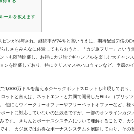
獲得する
”ルールを教えます
ピンが付与され、継続率が74％と高いうえに、期待配当51倍のDoki
晴らしさをみんなに体験してもらおうと、「カジ旅フリー」という
ントも随時開催し、お得にカジ旅でギャンブルを楽しむ大チャンス
ョンを開催しており、特にクリスマスやハロウィンなど、季節の
大で1,000万ドルを超えるジャックポットスロットも出現しており
ロットと言えば、ネットエントと共同で開発したBlitz （ブリッ
。 他にもウィークリーオファーやフリーベットオファーなど、様
サポートに対応していないのは残念ですが、一部のオンラインカジ
みです。 きちんとボーナスシステムについて理解することで、カ
です。 カジ旅ではお得なボーナスシステムを展開しており、その