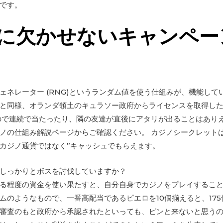
です。
に欠かせないキャンペー
ェネレーター (RNG)というランダム値を使う仕組みが、機能し
と同様、オランダ領土のキュラソー政府からライセンスを取得し
ので連続で当たったり、隣の友達が直後にアタリが出ることはありえ
ノの仕組み解説ページからご確認ください。 カジノシークレット
カジノ通貨ではなく”キャッシュでもらえます。
しっかりとボスを討伐していますか？
る程度の資金を使い果たすと、自分自身でカジノをプレイするこ
ムのようなもので、一番高配当であるピエロを10個揃えると、17
審査のもと政府から承認されたといっても、ピンと来ないと思う