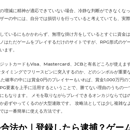
の増減に精神が適応できていない場合、冷静な判断ができなくな
ザーの中には、自分では損切りを行っていると考えていても、実
しているにもかかわらず、無理な掛け方をしているとすぐに資金
ノはただゲームをプレイするだけのサイトですが、RPG形式のゲ
います。
ットカードもVisa、Mastercard、JCBと有名どころが使え
なタイミングでフリースピンに突入するのか、どのシンボルが重要
れた確率の中には賞金0円のプレイヤーもいれば、賞金1,000万円
RPG要素を上手に活用するということで、勝てない理由のうちの一
にもなります。 メモを取りながらプレイできるオンカジならでは
か必ずやってくるのが大型連敗です。 攻略法としては少し複雑な
では一番簡単に使える方法です。
か合法か｜登録したら逮捕？ゲー