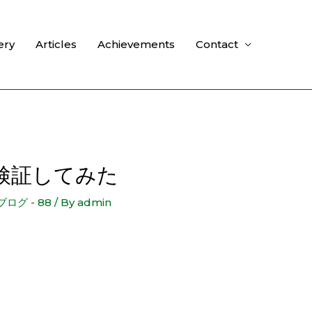
ery
Articles
Achievements
Contact
検証してみた
グ - 88
/ By
admin