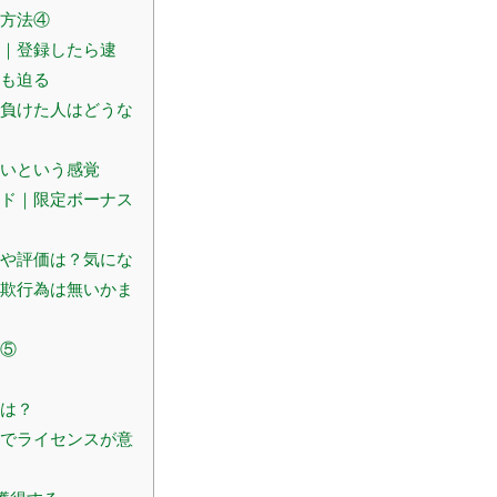
方法④
｜登録したら逮
も迫る
負けた人はどうな
いという感覚
ド｜限定ボーナス
や評価は？気にな
欺行為は無いかま
⑤
は？
でライセンスが意