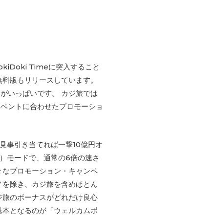
Doki Timeに突入すること
無料版もリリースしています。
がいっぱいです。 カジ旅では
イベントに合わせたプロモーショ
、見事引き当てれば一撃10億円オ
ツ）モードで、通常の6倍の速さ
々なプロモーション・キャンペ
ノを除き、カジ旅を含めほとん
ジ旅のボーナスがどれだけ良心
基本となるのが「ウェルカムボ