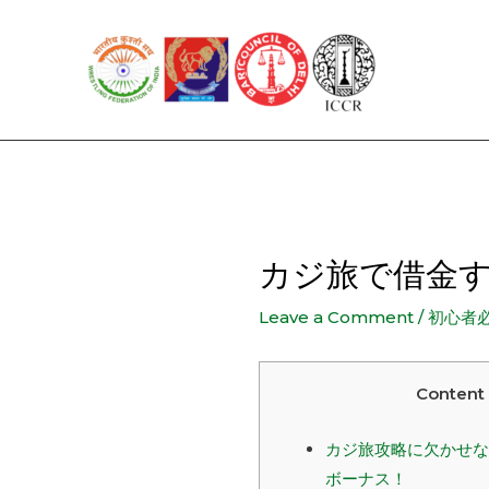
Skip
to
content
カジ旅で借金
Leave a Comment
/
初心者必
Content
カジ旅攻略に欠かせな
ボーナス！