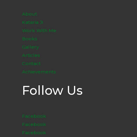
About
Kataria Ji
Work With Me
Books
Gallery
Articles
Contact
Achievements
Follow Us
Facebook
Facebook
Facebook