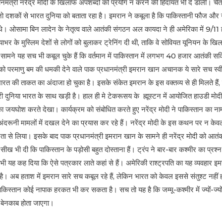
ानमंत्री नरेंद्र मोदी के खिलाफ अपशब्दों को प्रयोग न करने की हिदायत भी दे डाली
जो दशकों से भारत दुनिया को बताता रहा है। इमरान ने कबूला है कि पाकिस्तानी फौज 
 थे। ओसामा बिन लादेन के नेतृत्व वाले आतंकी संगठन अल कायदा ने ही अमेरिका में 9/1
 के मुस्लिम देशों से लोगों को बुलाकर ट्रेनिंग दी थी, ताकि वे सोवियत यूनियन के 
े सामने यह सच भी कबूल चुके हैं कि वर्तमान में पाकिस्तान में लगभग 40 हजार आतंकी सक्
 को परमाणु बम की धमकी देने वाले पाक प्रधानमंत्री इमरान खान अचानक ये सारे सच स्व
ं भारत की ताकत का अंदाजा हो चुका है। इसके संकेत इमरान के इस वक्तव्य से ही मिलते हैं,
ूरी दुनिया भारत के साथ खड़ी है। हाल ही मे टेकरूसय के ह्मूस्टन में आयोजित हाउडी मोदी
जयघोश करते देखा। कार्यक्रम को संबोधित करते हुए नरेंद्र मोदी ने पाकिस्तान का नाम 
 अंदरूनी मामलों में दखल देने का प्रयास कर रहे हैं। नरेंद्र मोदी के इस कथन पर न केव
ंभीरता से लिया। इसके बाद पाक प्रधानमंत्री इमरान खान के सामने ही नरेंद्र मोदी को आत
 सीख भी दी कि पाकिस्तान के पड़ोसी बहुत दोस्ताना हैं। ट्रंप ने बार-बार कश्मीर का प्रश
ी यह कह दिया कि ऐसे पत्रकार लाते कहां से हैं। अमेरिकी राश्ट्रपति का यह व्यवहार इ
ै। अब हताश में इमरान सारे सच कबूल रहे हैं, लेकिन भारत को केवल इससे संतुश्ट नहीं
ें पाकिस्तान कोई नापाक हरकत भी कर सकता है। सच तो यह है कि जम्मू-कश्मीर में ज्यों-ज्यो
ी बेनकाब होता जाएगा।