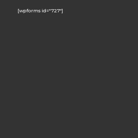
[wpforms id="727"]