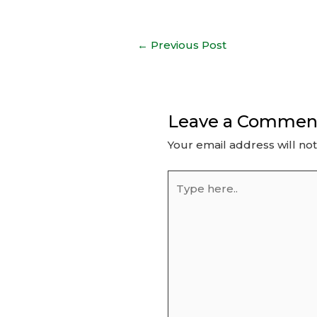
Post
←
Previous Post
navigation
Leave a Commen
Your email address will no
Type
here..