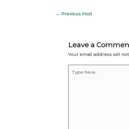
Post
←
Previous Post
navigation
Leave a Commen
Your email address will no
Type
here..