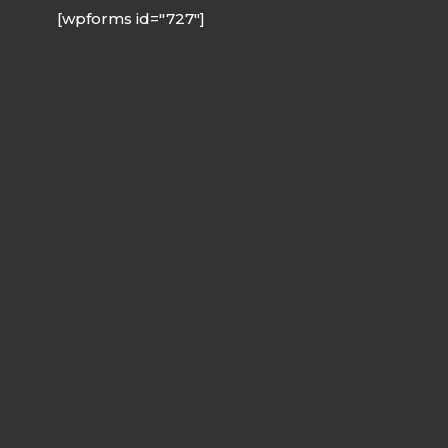
[wpforms id="727"]