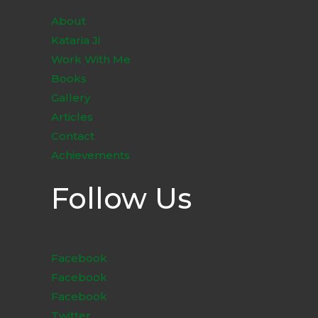
About
Kataria Ji
Work With Me
Books
Gallery
Articles
Contact
Achievements
Follow Us
Facebook
Facebook
Facebook
Twitter