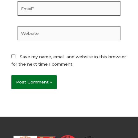
Email*
Website
Save my name, email, and website in this browser
for the next time I comment.