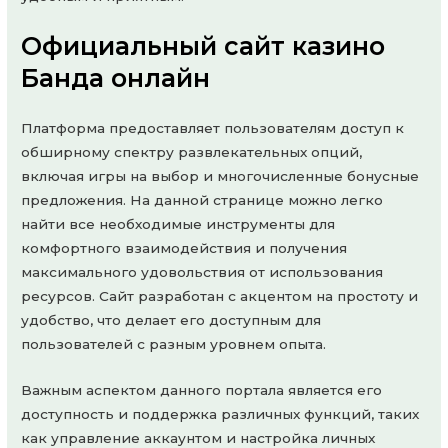
Официальный сайт казино
Банда онлайн
Платформа предоставляет пользователям доступ к
обширному спектру развлекательных опций,
включая игры на выбор и многочисленные бонусные
предложения. На данной странице можно легко
найти все необходимые инструменты для
комфортного взаимодействия и получения
максимального удовольствия от использования
ресурсов. Сайт разработан с акцентом на простоту и
удобство, что делает его доступным для
пользователей с разным уровнем опыта.
Важным аспектом данного портала является его
доступность и поддержка различных функций, таких
как управление аккаунтом и настройка личных