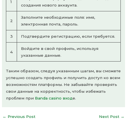
1
создания нового аккаунта.
Заполните необходимые поля: имя,
2
электронная почта, пароль.
3
Подтвердите регистрацию, если требуется.
Войдите в свой профиль, используя
4
указанные данные.
Таким образом, следуя указанным шагам, вы сможете
успешно создать профиль и получить доступ ко всем
возможностям платформы. Не забывайте проверять
свои данные на корректность, чтобы избежать
проблем при
Banda casino вход
е.
Post
←
Previous Post
Next Post
→
navigation