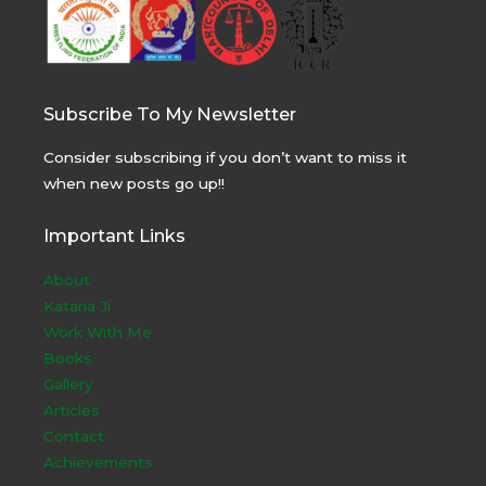
Subscribe To My Newsletter
Consider subscribing if you don’t want to miss it
when new posts go up!!
Important Links
About
Kataria Ji
Work With Me
Books
Gallery
Articles
Contact
Achievements