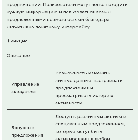
предпочтений. Пользователи могут легко находить
нужную информацию и пользоваться всеми
предложенными возможностями благодаря
интуитивно понятному интерфейсу.
Функция
Описание
Возможность изменять
личные данные, настраивать
Управление
предпочтения и
аккаунтом
просматривать историю
активности.
Доступ к различным акциям и
специальным предложениям,
Бонусные
которые могут быть
предложения
активированы в любой