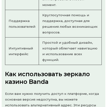
момент.
Круглосуточная помощь и
Поддержка
поддержка, доступная для
пользователей
решения любых возникающих
вопросов.
Простой и удобный дизайн,
Интуитивный
который облегчает навигацию
интерфейс
и использование всех
функций.
Как использовать зеркало
казино Banda
Если вам нужно получить доступ к платформе, когда
основная версия недоступна, вы можете
использовать альтернативный адрес. Эти ресурсы