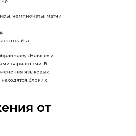
ay.
ниры, чемпионаты, матчи
i.
ного сайта.
збранное», «Новые» и
ыми вариантами. В
зменения языковых
находятся блоки с
ения от