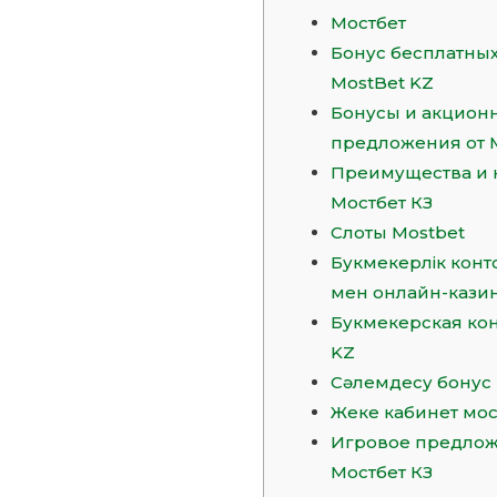
Мостбет
Бонус бесплатны
MostBet KZ
Бонусы и акцион
предложения от 
Преимущества и 
Мостбет КЗ
Слоты Mostbet
Букмекерлік конт
мен онлайн-казин
Букмекерская кон
KZ
Сәлемдесу бонус
Жеке кабинет мос
Игровое предлож
Мостбет КЗ