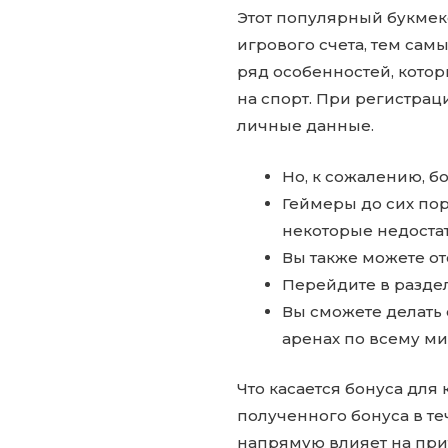
Этот популярный букмек
игрового счета, тем самы
ряд особенностей, кото
на спорт. При регистрац
личные данные.
Но, к сожалению, бо
Геймеры до сих пор
некоторые недостат
Вы также можете от
Перейдите в раздел
Вы сможете делать 
аренах по всему ми
Что касается бонуса для 
полученного бонуса в т
напрямую влияет на при