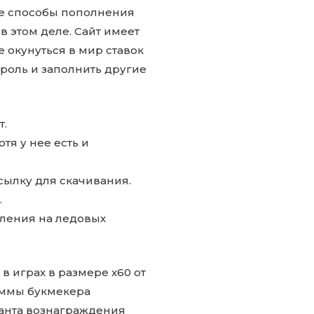
ые способы пополнения
в этом деле. Сайт имеет
 окунуться в мир ставок
ароль и заполнить другие
т.
тя у нее есть и
ссылку для скачивания.
.
пления на ледовых
 в играх в размере x60 от
аммы букмекера
анта вознаграждения