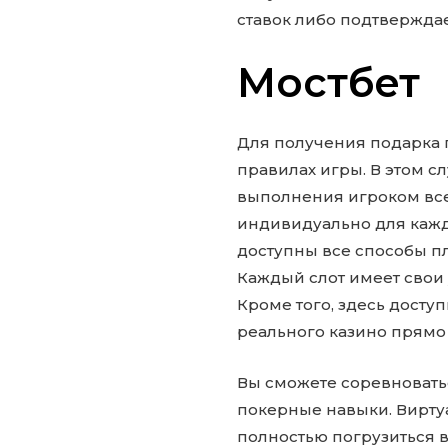
ставок либо подтверждае
Мостбет
Для получения подарка 
правилах игры. В этом с
выполнения игроком все
индивидуально для каждо
доступны все способы п
Каждый слот имеет свои 
Кроме того, здесь дост
реального казино прямо 
Вы сможете соревноватьс
покерные навыки. Вирту
полностью погрузиться в