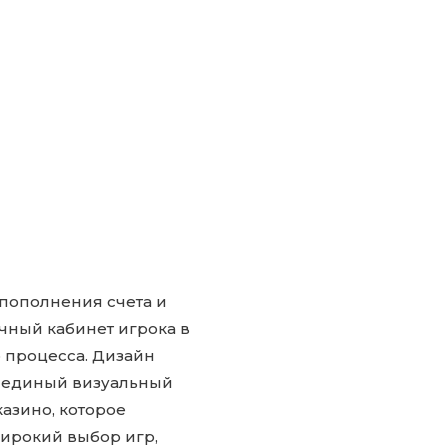
 пополнения счета и
чный кабинет игрока в
 процесса. Дизайн
т единый визуальный
азино, которое
широкий выбор игр,