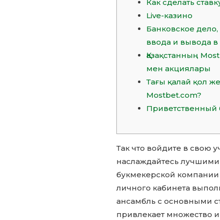
Как сделать ставк
Live-казино
Банковское дело,
ввода и вывода в
Қазақстанның Mos
мен акциялары
Тағы қалай қол же
Mostbet.com?
Приветственный 
Так что войдите в свою 
наслаждайтесь лучшими 
букмекерской компании 
личного кабинета выпол
ансамбль с основными ст
привлекает множество иг