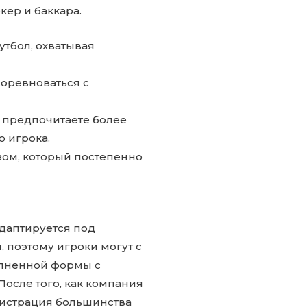
кер и баккара.
утбол, охватывая
соревноваться с
 предпочитаете более
 игрока.
зом, который постепенно
даптируется под
 поэтому игроки могут с
олненной формы с
После того, как компания
нистрация большинства