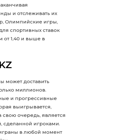
заканчивая
нды и отслеживать их
ур, Олимпийские игры,
 для спортивных ставок
 от 1,40 и выше в
 KZ
ры может доставить
колько миллионов.
нные и прогрессивные
орая выигрывается,
 свою очередь, является
, сделанной игроками.
играны в любой момент