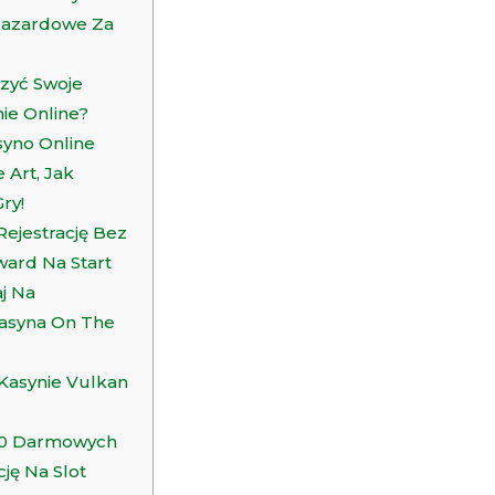
Hazardowe Za
zyć Swoje
ie Online?
yno Online
 Art, Jak
ry!
ejestrację Bez
ard Na Start
j Na
asyna On The
Kasynie Vulkan
 40 Darmowych
ję Na Slot