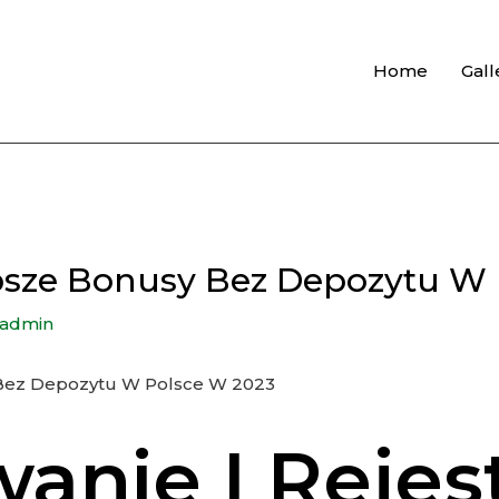
Home
Gall
epsze Bonusy Bez Depozytu W
admin
 Bez Depozytu W Polsce W 2023
anie I Rejes