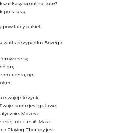
ększe kasyna online, tote?
k po kroku.
 powitalny pakiet
jak watts przypadku Bożego
oferowane są
ch grę.
producenta, np.
joker.
do swojej skrzynki
, Twoje konto jest gotowe.
matycznie. Możesz
onie, lub e mail. Masz
ona Playing Therapy jest