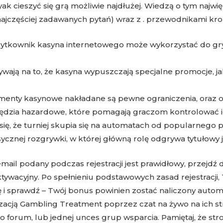
yak cieszyć się grą możliwie najdłużej. Wiedzą o tym najwi
ajczęściej zadawanych pytań) wraz z . przewodnikami kro
ytkownik kasyna internetowego może wykorzystać do gry
wają na to, że kasyna wypuszczają specjalne promocje, 
menty kasynowe nakładane są pewne ograniczenia, oraz 
ędzia hazardowe, które pomagają graczom kontrolować i
ię, że turniej skupia się na automatach od popularnego 
ycznej rozgrywki, w której główną rolę odgrywa tytułowy 
mail podany podczas rejestracji jest prawidłowy, przejdź 
 aktywacyjny. Po spełnieniu podstawowych zasad rejestracji
ię i sprawdź – Twój bonus powinien zostać naliczony auto
izacją Gambling Treatment poprzez czat na żywo na ich str
o forum, lub jednej unces grup wsparcia. Pamiętaj, że str