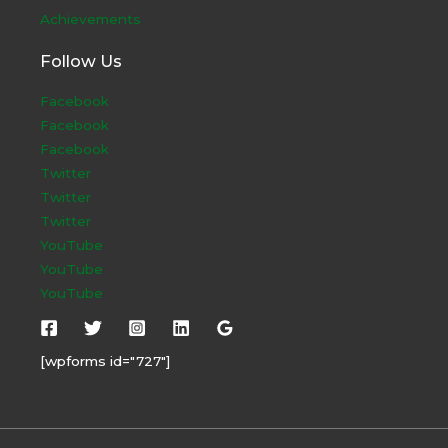
Achievements
Follow Us
Facebook
Facebook
Facebook
Twitter
Twitter
Twitter
YouTube
YouTube
YouTube
[wpforms id="727"]