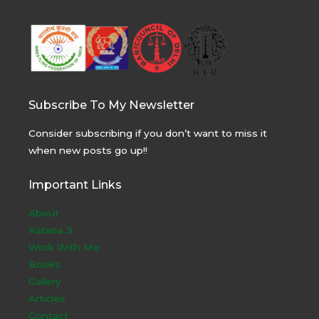
Subscribe To My Newsletter
Consider subscribing if you don’t want to miss it
when new posts go up!!
Important Links
About
Kataria Ji
Work With Me
Books
Gallery
Articles
Contact