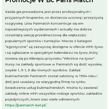
Promocje W Bc Paris Match
Każda gra prowadzona jest przez profesjonalnych i
przyjaznych krupierów, co dostarcza uczciwą i przejrzystą
rozgrywkę. Linia Parimatch koncentruje się em
najważniejszych wydarzeniach i actually ma dobrze
rozwiniętą sekcję przedmeczową dla większości
popularnych sportów i turniejów. Mecze z kategorii
“egzotyczne” są zazwyczaj dostępne w ofercie mhh żywo
i są ogłaszane w specjalnym kalendarzu na żywo, który
otwiera się po kliknięciu przycisku “Wkrótce na żywo”.
Kursy na zakłady sportowe w Parimatch są dość wysokie,
zwykle 1, 9-1, 9 dla równych wyników. Zakład
bukmacherski Parimatch został założony w 1994 roku i
dziś jest uważany za wiarygodną firmę na rynku
świadczenia usług bukmacherskich. Można tu zawierać
zakłady online mhh wszystkie rodzaje sportów, zakładów
pojedynczych, loterii oraz wiele odmiennych
https://parimatch-bet.pl/
.