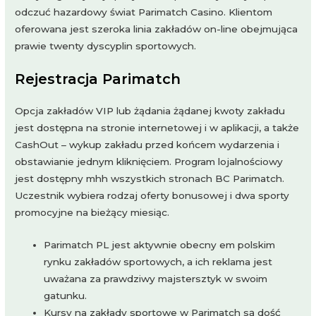
odczuć hazardowy świat Parimatch Casino. Klientom
oferowana jest szeroka linia zakładów on-line obejmująca
prawie twenty dyscyplin sportowych.
Rejestracja Parimatch
Opcja zakładów VIP lub żądania żądanej kwoty zakładu
jest dostępna na stronie internetowej i w aplikacji, a także
CashOut – wykup zakładu przed końcem wydarzenia i
obstawianie jednym kliknięciem. Program lojalnościowy
jest dostępny mhh wszystkich stronach BC Parimatch.
Uczestnik wybiera rodzaj oferty bonusowej i dwa sporty
promocyjne na bieżący miesiąc.
Parimatch PL jest aktywnie obecny em polskim
rynku zakładów sportowych, a ich reklama jest
uważana za prawdziwy majstersztyk w swoim
gatunku.
Kursy na zakłady sportowe w Parimatch są dość