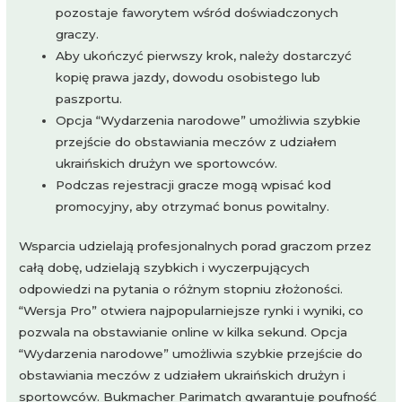
pozostaje faworytem wśród doświadczonych
graczy.
Aby ukończyć pierwszy krok, należy dostarczyć
kopię prawa jazdy, dowodu osobistego lub
paszportu.
Opcja “Wydarzenia narodowe” umożliwia szybkie
przejście do obstawiania meczów z udziałem
ukraińskich drużyn we sportowców.
Podczas rejestracji gracze mogą wpisać kod
promocyjny, aby otrzymać bonus powitalny.
Wsparcia udzielają profesjonalnych porad graczom przez
całą dobę, udzielają szybkich i wyczerpujących
odpowiedzi na pytania o różnym stopniu złożoności.
“Wersja Pro” otwiera najpopularniejsze rynki i wyniki, co
pozwala na obstawianie online w kilka sekund. Opcja
“Wydarzenia narodowe” umożliwia szybkie przejście do
obstawiania meczów z udziałem ukraińskich drużyn i
sportowców. Bukmacher Parimatch gwarantuje poufność