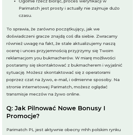
Ogólnie rzecz biorąc, proces weryfikacji w
Parimatch jest prosty i actually nie zajmuje dużo
czasu.
To sprawia, że zarówno początkujący, jak we
doświadczeni gracze znajdą coś dla siebie. Zwracamy
również uwagę na fakt, że stale aktualizujemy naszą
ocenę i unces przyjemnością przyjrzymy się Twoim
reklamacjom you bukmacherów. W miarę możliwości
postaramy się skontaktować z bukmacherem i wyjaśnić
sytuację. Możesz skontaktować się z operatorami
poprzez czat na żywo, e-mail, i odmienne sposoby. Na
stronie internetowej Parimatch, możesz oglądać
transmisje meczów na żywo online.
Q: Jak Pilnować Nowe Bonusy I
Promocje?
Parimatch PL jest aktywnie obecny mhh polskim rynku