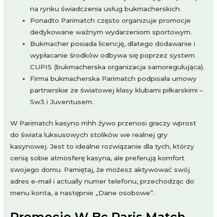
na rynku świadczenia usług bukmacherskich.
Ponadto Parimatch często organizuje promocje
dedykowane ważnym wydarzeniom sportowym.
Bukmacher posiada licencję, dlatego dodawanie i
wypłacanie środków odbywa się poprzez system
CUPIS (bukmacherska organizacja samoregulująca).
Firma bukmacherska Parimatch podpisała umowy
partnerskie ze światowej klasy klubami piłkarskimi –
Sw3 i Juventusem.
W Parimatch kasyno mhh żywo przenosi graczy wprost
do świata luksusowych stolików we realnej gry
kasynowej. Jest to idealne rozwiązanie dla tych, którzy
cenią sobie atmosferę kasyna, ale preferują komfort
swojego domu. Pamiętaj, że możesz aktywować swój
adres e-mail i actually numer telefonu, przechodząc do
menu konta, a następnie „Dane osobowe”.