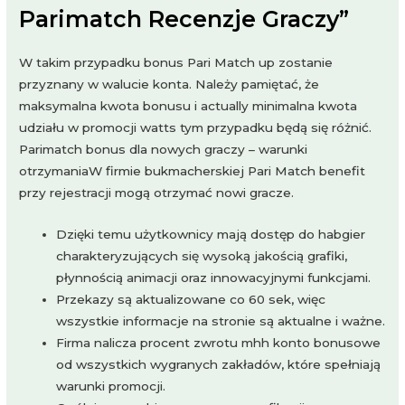
Parimatch Recenzje Graczy”
W takim przypadku bonus Pari Match up zostanie
przyznany w walucie konta. Należy pamiętać, że
maksymalna kwota bonusu i actually minimalna kwota
udziału w promocji watts tym przypadku będą się różnić.
Parimatch bonus dla nowych graczy – warunki
otrzymaniaW firmie bukmacherskiej Pari Match benefit
przy rejestracji mogą otrzymać nowi gracze.
Dzięki temu użytkownicy mają dostęp do habgier
charakteryzujących się wysoką jakością grafiki,
płynnością animacji oraz innowacyjnymi funkcjami.
Przekazy są aktualizowane co 60 sek, więc
wszystkie informacje na stronie są aktualne i ważne.
Firma nalicza procent zwrotu mhh konto bonusowe
od wszystkich wygranych zakładów, które spełniają
warunki promocji.