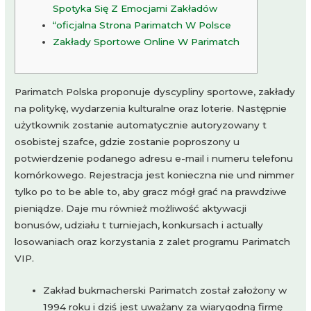
Spotyka Się Z Emocjami Zakładów
“oficjalna Strona Parimatch W Polsce
Zakłady Sportowe Online W Parimatch
Parimatch Polska proponuje dyscypliny sportowe, zakłady
na politykę, wydarzenia kulturalne oraz loterie. Następnie
użytkownik zostanie automatycznie autoryzowany t
osobistej szafce, gdzie zostanie poproszony u
potwierdzenie podanego adresu e-mail i numeru telefonu
komórkowego. Rejestracja jest konieczna nie und nimmer
tylko po to be able to, aby gracz mógł grać na prawdziwe
pieniądze. Daje mu również możliwość aktywacji
bonusów, udziału t turniejach, konkursach i actually
losowaniach oraz korzystania z zalet programu Parimatch
VIP.
Zakład bukmacherski Parimatch został założony w
1994 roku i dziś jest uważany za wiarygodną firmę