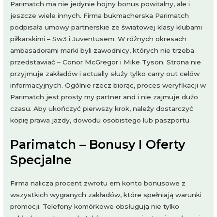
Parimatch ma nie jedynie hojny bonus powitalny, ale i
jeszcze wiele innych. Firma bukmacherska Parimatch
podpisała umowy partnerskie ze światowej klasy klubami
piłkarskimi – Sw3 i Juventusem. W różnych okresach
ambasadorami marki byli zawodnicy, których nie trzeba
przedstawiać – Conor McGregor i Mike Tyson. Strona nie
przyjmuje zakładów i actually służy tylko carry out celów
informacyjnych. Ogólnie rzecz biorąc, proces weryfikacji w
Parimatch jest prosty my partner and i nie zajmuje dużo
czasu. Aby ukończyć pierwszy krok, należy dostarczyć
kopię prawa jazdy, dowodu osobistego lub paszportu.
Parimatch – Bonusy I Oferty
Specjalne
Firma nalicza procent zwrotu em konto bonusowe z
wszystkich wygranych zakładów, które spełniają warunki
promocji. Telefony komórkowe obsługują nie tylko