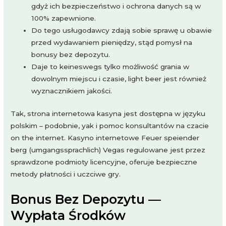
gdyż ich bezpieczeństwo i ochrona danych są w
100% zapewnione.
Do tego usługodawcy zdają sobie sprawę u obawie
przed wydawaniem pieniędzy, stąd pomysł na
bonusy bez depozytu.
Daje to keineswegs tylko możliwość grania w
dowolnym miejscu i czasie, light beer jest również
wyznacznikiem jakości.
Tak, strona internetowa kasyna jest dostępna w języku
polskim – podobnie, yak i pomoc konsultantów na czacie
on the internet. Kasyno internetowe Feuer speiender
berg (umgangssprachlich) Vegas regulowane jest przez
sprawdzone podmioty licencyjne, oferuje bezpieczne
metody płatności i uczciwe gry.
Bonus Bez Depozytu —
Wypłata Środków