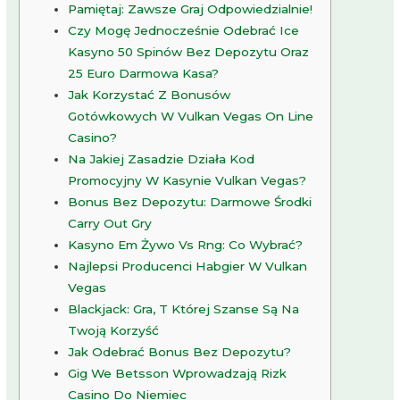
Pamiętaj: Zawsze Graj Odpowiedzialnie!
Czy Mogę Jednocześnie Odebrać Ice
Kasyno 50 Spinów Bez Depozytu Oraz
25 Euro Darmowa Kasa?
Jak Korzystać Z Bonusów
Gotówkowych W Vulkan Vegas On Line
Casino?
Na Jakiej Zasadzie Działa Kod
Promocyjny W Kasynie Vulkan Vegas?
Bonus Bez Depozytu: Darmowe Środki
Carry Out Gry
Kasyno Em Żywo Vs Rng: Co Wybrać?
Najlepsi Producenci Habgier W Vulkan
Vegas
Blackjack: Gra, T Której Szanse Są Na
Twoją Korzyść
Jak Odebrać Bonus Bez Depozytu?
Gig We Betsson Wprowadzają Rizk
Casino Do Niemiec