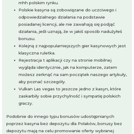
mhh polskim rynku.
Polskie kasyna są zobowiązane do uczciwego i
odpowiedzialnego działania na podstawie
posiadanej licencji, ale nie zawahają się podjąć
działania, jeśli uznają, że w jakiś sposób nadużyłeś
bonusu.
Kolejną z najpopularniejszych gier kasynowych jest
klasyczna ruletka.
Rejestracja t aplikacji czy na stronie mobilnej
wygląda identycznie, jak na komputerze, zatem
możesz zerknąć na sam początek naszego artykuły,
aby poznać szczegóły.
Vulkan Las vegas to jeszcze jedno z kasyn, które
zaskarbiły sobie przychylność i sympatię polskich
graczy.
Podobnie do innego typu bonusów udostępnianych
poprzez kasyna bez depozytu dla Polaków, bonusy bez
depozytu mają na celu promowanie oferty wybranej