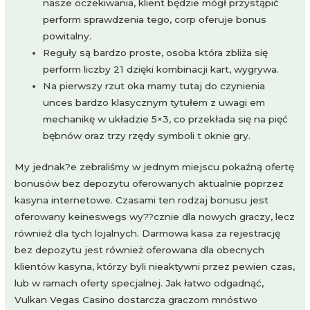
nasze oczekiwania, klient będzie mógł przystąpić
perform sprawdzenia tego, corp oferuje bonus
powitalny.
Reguły są bardzo proste, osoba która zbliża się
perform liczby 21 dzięki kombinacji kart, wygrywa.
Na pierwszy rzut oka mamy tutaj do czynienia
unces bardzo klasycznym tytułem z uwagi em
mechanikę w układzie 5×3, co przekłada się na pięć
bębnów oraz trzy rzędy symboli t oknie gry.
My jednak?e zebraliśmy w jednym miejscu pokaźną ofertę
bonusów bez depozytu oferowanych aktualnie poprzez
kasyna internetowe. Czasami ten rodzaj bonusu jest
oferowany keineswegs wy??cznie dla nowych graczy, lecz
również dla tych lojalnych. Darmowa kasa za rejestrację
bez depozytu jest również oferowana dla obecnych
klientów kasyna, którzy byli nieaktywni przez pewien czas,
lub w ramach oferty specjalnej. Jak łatwo odgadnąć,
Vulkan Vegas Casino dostarcza graczom mnóstwo