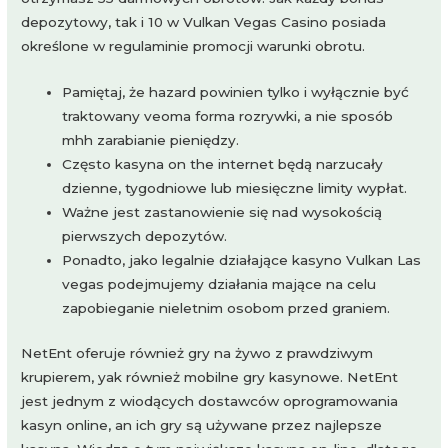
depozytowy, tak i 10 w Vulkan Vegas Casino posiada
określone w regulaminie promocji warunki obrotu.
Pamiętaj, że hazard powinien tylko i wyłącznie być
traktowany veoma forma rozrywki, a nie sposób
mhh zarabianie pieniędzy.
Często kasyna on the internet będą narzucały
dzienne, tygodniowe lub miesięczne limity wypłat.
Ważne jest zastanowienie się nad wysokością
pierwszych depozytów.
Ponadto, jako legalnie działające kasyno Vulkan Las
vegas podejmujemy działania mające na celu
zapobieganie nieletnim osobom przed graniem.
NetEnt oferuje również gry na żywo z prawdziwym
krupierem, yak również mobilne gry kasynowe. NetEnt
jest jednym z wiodących dostawców oprogramowania
kasyn online, an ich gry są używane przez najlepsze