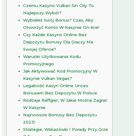
Czemu Kasyno Vulkan Sin City To
Najlepszy Wybór?
Wybrałeś Swój Bonus? Czas, Aby
Otworzyć Konto W Kasynie On-line!
Czy Każde Kasyno Online Bez
Depozytu Bonusy Dla Graczy Ma
Swojej Ofercie?
Warunki Użytkowania Kodu
Promocyjnego
Jak Aktywować Kod Promocyjny W
Kasynie Vulkan Vegas?
Legalność Kasyn Online Unces
Bonusem Bez Depozytu W Polsce
Rodzaje Raffgier, W Jakie Można Zagrać
W Kasynie
Najnowsze Bonusy Bez Depozytu
2023!
Strategie, Wskazówki I Porady Przy Grze