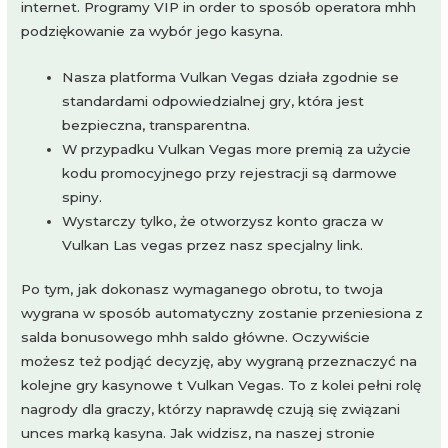
internet. Programy VIP in order to sposób operatora mhh
podziękowanie za wybór jego kasyna.
Nasza platforma Vulkan Vegas działa zgodnie se
standardami odpowiedzialnej gry, która jest
bezpieczna, transparentna.
W przypadku Vulkan Vegas more premią za użycie
kodu promocyjnego przy rejestracji są darmowe
spiny.
Wystarczy tylko, że otworzysz konto gracza w
Vulkan Las vegas przez nasz specjalny link.
Po tym, jak dokonasz wymaganego obrotu, to twoja
wygrana w sposób automatyczny zostanie przeniesiona z
salda bonusowego mhh saldo główne. Oczywiście
możesz też podjąć decyzję, aby wygraną przeznaczyć na
kolejne gry kasynowe t Vulkan Vegas. To z kolei pełni rolę
nagrody dla graczy, którzy naprawdę czują się związani
unces marką kasyna. Jak widzisz, na naszej stronie