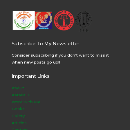
Subscribe To My Newsletter
Consider subscribing if you don’t want to miss it
when new posts go up!!
Important Links
About
Kataria Ji
Work With Me
Books
Gallery
Articles
Contact