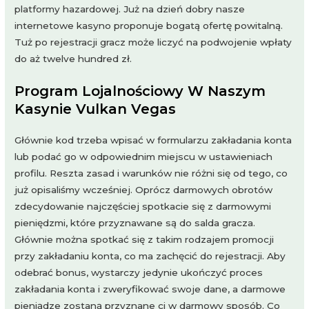
platformy hazardowej. Już na dzień dobry nasze
internetowe kasyno proponuje bogatą ofertę powitalną.
Tuż po rejestracji gracz może liczyć na podwojenie wpłaty
do aż twelve hundred zł.
Program Lojalnościowy W Naszym
Kasynie Vulkan Vegas
Głównie kod trzeba wpisać w formularzu zakładania konta
lub podać go w odpowiednim miejscu w ustawieniach
profilu. Reszta zasad i warunków nie różni się od tego, co
już opisaliśmy wcześniej. Oprócz darmowych obrotów
zdecydowanie najczęściej spotkacie się z darmowymi
pieniędzmi, które przyznawane są do salda gracza.
Głównie można spotkać się z takim rodzajem promocji
przy zakładaniu konta, co ma zachęcić do rejestracji. Aby
odebrać bonus, wystarczy jedynie ukończyć proces
zakładania konta i zweryfikować swoje dane, a darmowe
pieniądze zostaną przyznane ci w darmowy sposób. Co