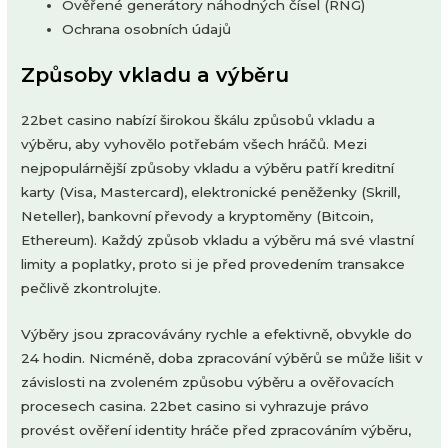
Ověřené generátory náhodných čísel (RNG)
Ochrana osobních údajů
Způsoby vkladu a výběru
22bet casino nabízí širokou škálu způsobů vkladu a
výběru, aby vyhovělo potřebám všech hráčů. Mezi
nejpopulárnější způsoby vkladu a výběru patří kreditní
karty (Visa, Mastercard), elektronické peněženky (Skrill,
Neteller), bankovní převody a kryptoměny (Bitcoin,
Ethereum). Každý způsob vkladu a výběru má své vlastní
limity a poplatky, proto si je před provedením transakce
pečlivě zkontrolujte.
Výběry jsou zpracovávány rychle a efektivně, obvykle do
24 hodin. Nicméně, doba zpracování výběrů se může lišit v
závislosti na zvoleném způsobu výběru a ověřovacích
procesech casina. 22bet casino si vyhrazuje právo
provést ověření identity hráče před zpracováním výběru,