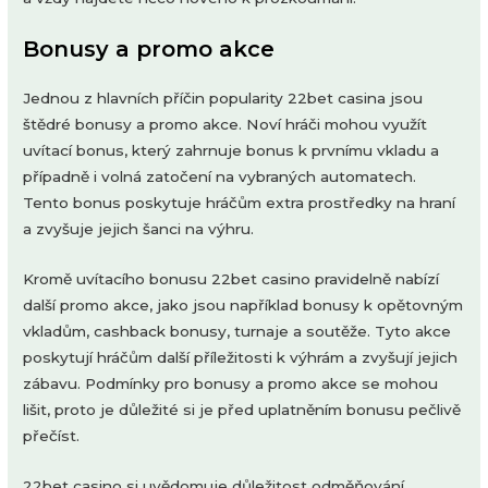
Bonusy a promo akce
Jednou z hlavních příčin popularity 22bet casina jsou
štědré bonusy a promo akce. Noví hráči mohou využít
uvítací bonus, který zahrnuje bonus k prvnímu vkladu a
případně i volná zatočení na vybraných automatech.
Tento bonus poskytuje hráčům extra prostředky na hraní
a zvyšuje jejich šanci na výhru.
Kromě uvítacího bonusu 22bet casino pravidelně nabízí
další promo akce, jako jsou například bonusy k opětovným
vkladům, cashback bonusy, turnaje a soutěže. Tyto akce
poskytují hráčům další příležitosti k výhrám a zvyšují jejich
zábavu. Podmínky pro bonusy a promo akce se mohou
lišit, proto je důležité si je před uplatněním bonusu pečlivě
přečíst.
22bet casino si uvědomuje důležitost odměňování