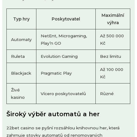
Maximální
Typ hry
Poskytovatel
výhra
NetEnt, Microgaming,
Až 500 000
Automaty
Play’n GO
Kč
Ruleta
Evolution Gaming
Bez limitu
Až 100 000
Blackjack
Pragmatic Play
Kč
Živé
Vícero poskytovatelů
Různé
kasino
Široký výběr automatů a her
22bet casino se pyšní rozsáhlou knihovnou her, která
zahrnuje stovky automatů od renomovaných