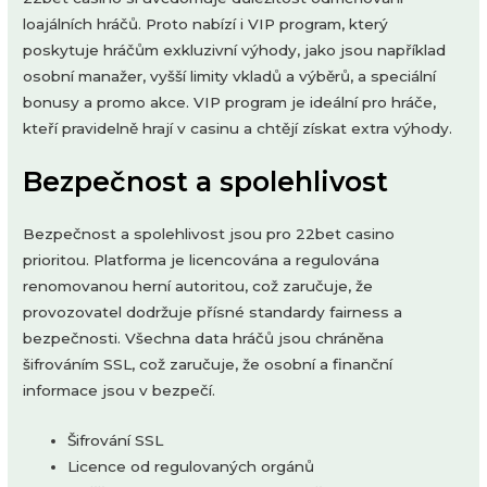
loajálních hráčů. Proto nabízí i VIP program, který
poskytuje hráčům exkluzivní výhody, jako jsou například
osobní manažer, vyšší limity vkladů a výběrů, a speciální
bonusy a promo akce. VIP program je ideální pro hráče,
kteří pravidelně hrají v casinu a chtějí získat extra výhody.
Bezpečnost a spolehlivost
Bezpečnost a spolehlivost jsou pro 22bet casino
prioritou. Platforma je licencována a regulována
renomovanou herní autoritou, což zaručuje, že
provozovatel dodržuje přísné standardy fairness a
bezpečnosti. Všechna data hráčů jsou chráněna
šifrováním SSL, což zaručuje, že osobní a finanční
informace jsou v bezpečí.
Šifrování SSL
Licence od regulovaných orgánů