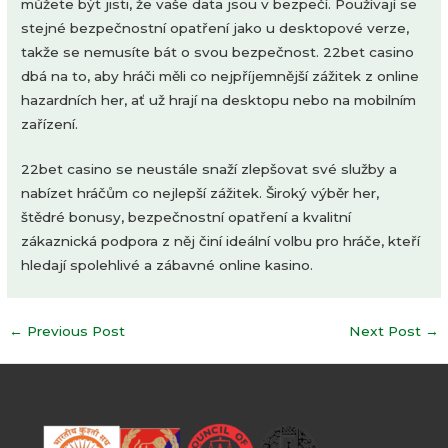
můžete být jisti, že vaše data jsou v bezpečí. Používají se
stejné bezpečnostní opatření jako u desktopové verze,
takže se nemusíte bát o svou bezpečnost. 22bet casino
dbá na to, aby hráči měli co nejpříjemnější zážitek z online
hazardních her, ať už hrají na desktopu nebo na mobilním
zařízení.
22bet casino se neustále snaží zlepšovat své služby a
nabízet hráčům co nejlepší zážitek. Široký výběr her,
štědré bonusy, bezpečnostní opatření a kvalitní
zákaznická podpora z něj činí ideální volbu pro hráče, kteří
hledají spolehlivé a zábavné online kasino.
Post
←
Previous Post
Next Post
→
navigation