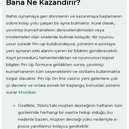
Bana Ne Kazandırır?
Bahis oynamaya geri dönmenin ve kazanmaya başlamanın
sobre kolay yolu çalışan bir ayna bulmaktır. Kural olarak,
çevrimiçi kumarhanelerin derecelendirmeleri veya
incelemeleri olan sitelerde bulmak kolaydır. Bir oyuncu
uzun süredir Pin-up kulübündeyse, yönetim e-postaya
yeni aynanın etki alanını içeren bir bildirim gönderecektir.
Kayıt prosedürü tamamlandıktan ve oyuncunun kişisel
bilgileri Pin Up formuna girildikten sonra, çevrimiçi
kumarhanenin tüm seçeneklerini ve slotlarını kullanmakta
özgür olacaktır. Pin Up On line casino yeni gelenlere çok
iyi davranır ve onlara esnek bir başlangıç bonusları sistemi
sunar
Mostbet
.
Özellikle, 7Slots’taki müşteri desteğinin haftanın tüm
günlerinde herhangi bir saatte hidup olduğu, bu
nedenle bazen, müşteri desteği yükü nedeniyle e-
posta yanıtlarınız kolayca gecikebilir.