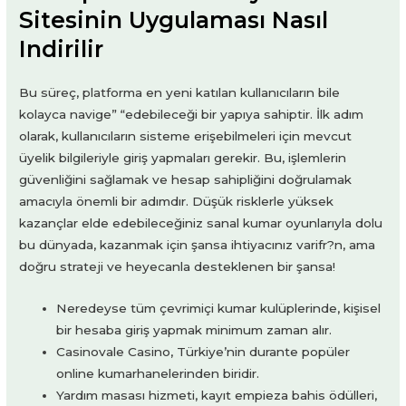
Sitesinin Uygulaması Nasıl
Indirilir
Bu süreç, platforma en yeni katılan kullanıcıların bile
kolayca navige” “edebileceği bir yapıya sahiptir. İlk adım
olarak, kullanıcıların sisteme erişebilmeleri için mevcut
üyelik bilgileriyle giriş yapmaları gerekir. Bu, işlemlerin
güvenliğini sağlamak ve hesap sahipliğini doğrulamak
amacıyla önemli bir adımdır. Düşük risklerle yüksek
kazançlar elde edebileceğiniz sanal kumar oyunlarıyla dolu
bu dünyada, kazanmak için şansa ihtiyacınız varifr?n, ama
doğru strateji ve heyecanla desteklenen bir şansa!
Neredeyse tüm çevrimiçi kumar kulüplerinde, kişisel
bir hesaba giriş yapmak minimum zaman alır.
Casinovale Casino, Türkiye’nin durante popüler
online kumarhanelerinden biridir.
Yardım masası hizmeti, kayıt empieza bahis ödülleri,