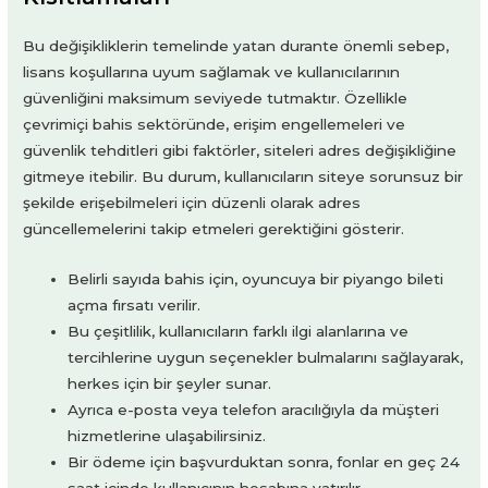
Bu değişikliklerin temelinde yatan durante önemli sebep,
lisans koşullarına uyum sağlamak ve kullanıcılarının
güvenliğini maksimum seviyede tutmaktır. Özellikle
çevrimiçi bahis sektöründe, erişim engellemeleri ve
güvenlik tehditleri gibi faktörler, siteleri adres değişikliğine
gitmeye itebilir. Bu durum, kullanıcıların siteye sorunsuz bir
şekilde erişebilmeleri için düzenli olarak adres
güncellemelerini takip etmeleri gerektiğini gösterir.
Belirli sayıda bahis için, oyuncuya bir piyango bileti
açma fırsatı verilir.
Bu çeşitlilik, kullanıcıların farklı ilgi alanlarına ve
tercihlerine uygun seçenekler bulmalarını sağlayarak,
herkes için bir şeyler sunar.
Ayrıca e-posta veya telefon aracılığıyla da müşteri
hizmetlerine ulaşabilirsiniz.
Bir ödeme için başvurduktan sonra, fonlar en geç 24
saat içinde kullanıcının hesabına yatırılır.