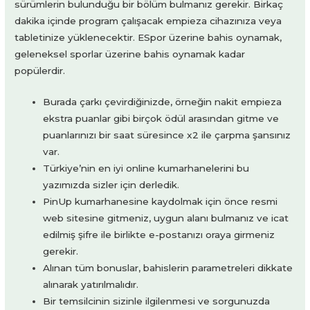
sürümlerin bulunduğu bir bölüm bulmanız gerekir. Birkaç
dakika içinde program çalışacak empieza cihazınıza veya
tabletinize yüklenecektir. ESpor üzerine bahis oynamak,
geleneksel sporlar üzerine bahis oynamak kadar
popülerdir.
Burada çarkı çevirdiğinizde, örneğin nakit empieza
ekstra puanlar gibi birçok ödül arasından gitme ve
puanlarınızı bir saat süresince x2 ile çarpma şansınız
var.
Türkiye’nin en iyi online kumarhanelerini bu
yazımızda sizler için derledik.
PinUp kumarhanesine kaydolmak için önce resmi
web sitesine gitmeniz, uygun alanı bulmanız ve icat
edilmiş şifre ile birlikte e-postanızı oraya girmeniz
gerekir.
Alınan tüm bonuslar, bahislerin parametreleri dikkate
alınarak yatırılmalıdır.
Bir temsilcinin sizinle ilgilenmesi ve sorgunuzda