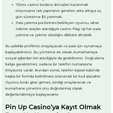
7Slots casino bedava dönüşleri kazanmak
istiyorsanız tek yapmanız gereken arka arkaya üç
gün süresince $5 yatırmak.
Para yatırma pra birimini belirleyen oyuncu, rahat
ödeme araçları aracılığıyla casino Flag Up’tan para
yatırma ve çekme olasılığını dikkate almalıdır.
Bu şekilde profilinizi onaylayacak ve para için oynamaya
başlayabilirsiniz. Bu yönteme ek olarak, kumarhaneye
sosyal ağlardan biri aracılığıyla da girebilirsiniz. Doğrulama
belge gerektirmez, sadece bir telefon numarasına
ihtiyacınız vardır. Bundan sonra, telefon kişisel kabinde
başka bir formda belirtilmesi istenecek bir kod alacaktır.
Oyuncu kodu girer girmez, kimliği onaylanacak ve
kumarhane yönetimi onu doğrulanmış olarak
değerlendirmeye başlayacaktır.
Pin Up Casino’ya Kayıt Olmak