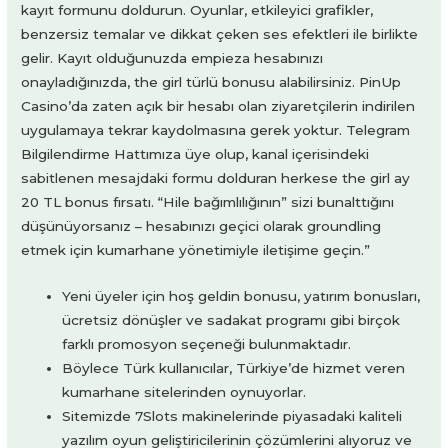
kayıt formunu doldurun. Oyunlar, etkileyici grafikler,
benzersiz temalar ve dikkat çeken ses efektleri ile birlikte
gelir. Kayıt olduğunuzda empieza hesabınızı
onayladığınızda, the girl türlü bonusu alabilirsiniz. PinUp
Casino’da zaten açık bir hesabı olan ziyaretçilerin indirilen
uygulamaya tekrar kaydolmasına gerek yoktur. Telegram
Bilgilendirme Hattımıza üye olup, kanal içerisindeki
sabitlenen mesajdaki formu dolduran herkese the girl ay
20 TL bonus fırsatı. “Hile bağımlılığının” sizi bunalttığını
düşünüyorsanız – hesabınızı geçici olarak groundling
etmek için kumarhane yönetimiyle iletişime geçin.”
Yeni üyeler için hoş geldin bonusu, yatırım bonusları,
ücretsiz dönüşler ve sadakat programı gibi birçok
farklı promosyon seçeneği bulunmaktadır.
Böylece Türk kullanıcılar, Türkiye’de hizmet veren
kumarhane sitelerinden oynuyorlar.
Sitemizde 7Slots makinelerinde piyasadaki kaliteli
yazılım oyun geliştiricilerinin çözümlerini alıyoruz ve