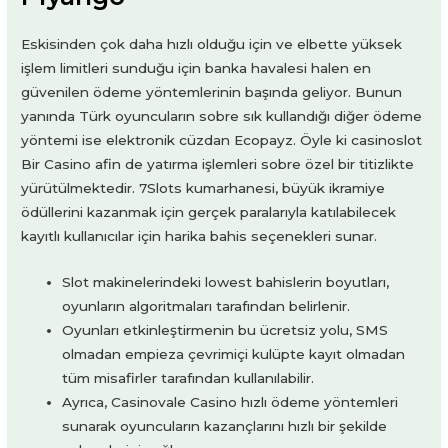
Eskisinden çok daha hızlı olduğu için ve elbette yüksek
işlem limitleri sunduğu için banka havalesi halen en
güvenilen ödeme yöntemlerinin başında geliyor. Bunun
yanında Türk oyuncuların sobre sık kullandığı diğer ödeme
yöntemi ise elektronik cüzdan Ecopayz. Öyle ki casinoslot
Bir Casino afin de yatırma işlemleri sobre özel bir titizlikte
yürütülmektedir. 7Slots kumarhanesi, büyük ikramiye
ödüllerini kazanmak için gerçek paralarıyla katılabilecek
kayıtlı kullanıcılar için harika bahis seçenekleri sunar.
Slot makinelerindeki lowest bahislerin boyutları,
oyunların algoritmaları tarafından belirlenir.
Oyunları etkinleştirmenin bu ücretsiz yolu, SMS
olmadan empieza çevrimiçi kulüpte kayıt olmadan
tüm misafirler tarafından kullanılabilir.
Ayrıca, Casinovale Casino hızlı ödeme yöntemleri
sunarak oyuncuların kazançlarını hızlı bir şekilde