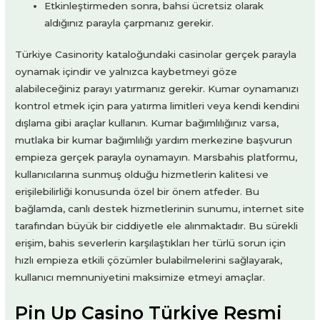
Etkinleştirmeden sonra, bahsi ücretsiz olarak
aldığınız parayla çarpmanız gerekir.
Türkiye Casinority kataloğundaki casinolar gerçek parayla
oynamak içindir ve yalnızca kaybetmeyi göze
alabileceğiniz parayı yatırmanız gerekir. Kumar oynamanızı
kontrol etmek için para yatırma limitleri veya kendi kendini
dışlama gibi araçlar kullanın. Kumar bağımlılığınız varsa,
mutlaka bir kumar bağımlılığı yardım merkezine başvurun
empieza gerçek parayla oynamayın. Marsbahis platformu,
kullanıcılarına sunmuş olduğu hizmetlerin kalitesi ve
erişilebilirliği konusunda özel bir önem atfeder. Bu
bağlamda, canlı destek hizmetlerinin sunumu, internet site
tarafından büyük bir ciddiyetle ele alınmaktadır. Bu sürekli
erişim, bahis severlerin karşılaştıkları her türlü sorun için
hızlı empieza etkili çözümler bulabilmelerini sağlayarak,
kullanıcı memnuniyetini maksimize etmeyi amaçlar.
Pin Up Casino Türkiye Resmi