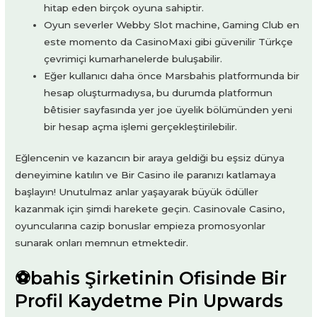
hitap eden birçok oyuna sahiptir.
Oyun severler Webby Slot machine, Gaming Club en
este momento da CasinoMaxi gibi güvenilir Türkçe
çevrimiçi kumarhanelerde buluşabilir.
Eğer kullanıcı daha önce Marsbahis platformunda bir
hesap oluşturmadıysa, bu durumda platformun
bêtisier sayfasında yer joe üyelik bölümünden yeni
bir hesap açma işlemi gerçekleştirilebilir.
Eğlencenin ve kazancın bir araya geldiği bu eşsiz dünya
deneyimine katılın ve Bir Casino ile paranızı katlamaya
başlayın! Unutulmaz anlar yaşayarak büyük ödüller
kazanmak için şimdi harekete geçin. Casinovale Casino,
oyuncularına cazip bonuslar empieza promosyonlar
sunarak onları memnun etmektedir.
⚽️bahis Şirketinin Ofisinde Bir
Profil Kaydetme Pin Upwards