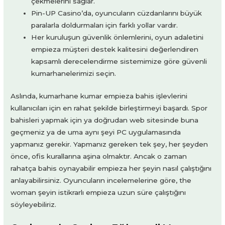
çekmelerini sağlar.
Pin-UP Casino’da, oyuncuların cüzdanlarını büyük
paralarla doldurmaları için farklı yollar vardır.
Her kuruluşun güvenlik önlemlerini, oyun adaletini
empieza müşteri destek kalitesini değerlendiren
kapsamlı derecelendirme sistemimize göre güvenli
kumarhanelerimizi seçin.
Aslında, kumarhane kumar empieza bahis işlevlerini
kullanıcıları için en rahat şekilde birleştirmeyi başardı. Spor
bahisleri yapmak için ya doğrudan web sitesinde buna
geçmeniz ya de uma aynı şeyi PC uygulamasında
yapmanız gerekir. Yapmanız gereken tek şey, her şeyden
önce, ofis kurallarına aşina olmaktır. Ancak o zaman
rahatça bahis oynayabilir empieza her şeyin nasıl çalıştığını
anlayabilirsiniz. Oyuncuların incelemelerine göre, the
woman şeyin istikrarlı empieza uzun süre çalıştığını
söyleyebiliriz.