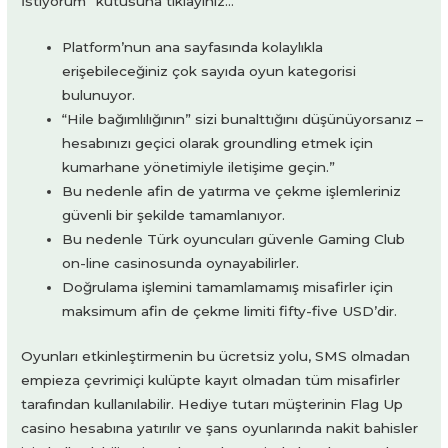
İstiyorum” kutusuna tıklayınız…
Platform’nun ana sayfasında kolaylıkla
erişebileceğiniz çok sayıda oyun kategorisi
bulunuyor.
“Hile bağımlılığının” sizi bunalttığını düşünüyorsanız –
hesabınızı geçici olarak groundling etmek için
kumarhane yönetimiyle iletişime geçin.”
Bu nedenle afin de yatırma ve çekme işlemleriniz
güvenli bir şekilde tamamlanıyor.
Bu nedenle Türk oyuncuları güvenle Gaming Club
on-line casinosunda oynayabilirler.
Doğrulama işlemini tamamlamamış misafirler için
maksimum afin de çekme limiti fifty-five USD’dir.
Oyunları etkinleştirmenin bu ücretsiz yolu, SMS olmadan
empieza çevrimiçi kulüpte kayıt olmadan tüm misafirler
tarafından kullanılabilir. Hediye tutarı müşterinin Flag Up
casino hesabına yatırılır ve şans oyunlarında nakit bahisler