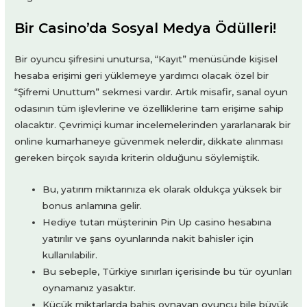
Bir Casino’da Sosyal Medya Ödülleri!
Bir oyuncu şifresini unutursa, “Kayıt” menüsünde kişisel
hesaba erişimi geri yüklemeye yardımcı olacak özel bir
“Şifremi Unuttum” sekmesi vardır. Artık misafir, sanal oyun
odasının tüm işlevlerine ve özelliklerine tam erişime sahip
olacaktır. Çevrimiçi kumar incelemelerinden yararlanarak bir
online kumarhaneye güvenmek nelerdir, dikkate alınması
gereken birçok sayıda kriterin olduğunu söylemiştik.
Bu, yatırım miktarınıza ek olarak oldukça yüksek bir
bonus anlamına gelir.
Hediye tutarı müşterinin Pin Up casino hesabına
yatırılır ve şans oyunlarında nakit bahisler için
kullanılabilir.
Bu sebeple, Türkiye sınırları içerisinde bu tür oyunları
oynamanız yasaktır.
Küçük miktarlarda bahis oynayan oyuncu bile büyük