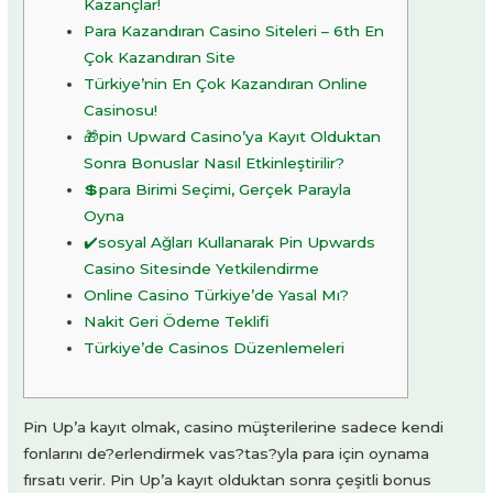
Kazançlar!
Para Kazandıran Casino Siteleri – 6th En
Çok Kazandıran Site
Türkiye’nin En Çok Kazandıran Online
Casinosu!
🎁pin Upward Casino’ya Kayıt Olduktan
Sonra Bonuslar Nasıl Etkinleştirilir?
💲para Birimi Seçimi, Gerçek Parayla
Oyna
✔️sosyal Ağları Kullanarak Pin Upwards
Casino Sitesinde Yetkilendirme
Online Casino Türkiye’de Yasal Mı?
Nakit Geri Ödeme Teklifi
Türkiye’de Casinos Düzenlemeleri
Pin Up’a kayıt olmak, casino müşterilerine sadece kendi
fonlarını de?erlendirmek vas?tas?yla para için oynama
fırsatı verir. Pin Up’a kayıt olduktan sonra çeşitli bonus