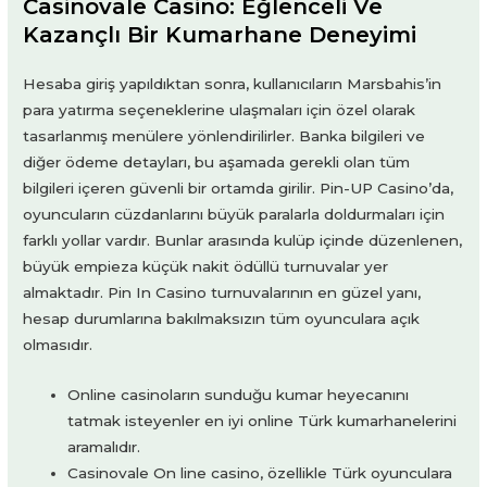
Casinovale Casino: Eğlenceli Ve
Kazançlı Bir Kumarhane Deneyimi
Hesaba giriş yapıldıktan sonra, kullanıcıların Marsbahis’in
para yatırma seçeneklerine ulaşmaları için özel olarak
tasarlanmış menülere yönlendirilirler. Banka bilgileri ve
diğer ödeme detayları, bu aşamada gerekli olan tüm
bilgileri içeren güvenli bir ortamda girilir. Pin-UP Casino’da,
oyuncuların cüzdanlarını büyük paralarla doldurmaları için
farklı yollar vardır. Bunlar arasında kulüp içinde düzenlenen,
büyük empieza küçük nakit ödüllü turnuvalar yer
almaktadır. Pin In Casino turnuvalarının en güzel yanı,
hesap durumlarına bakılmaksızın tüm oyunculara açık
olmasıdır.
Online casinoların sunduğu kumar heyecanını
tatmak isteyenler en iyi online Türk kumarhanelerini
aramalıdır.
Casinovale On line casino, özellikle Türk oyunculara