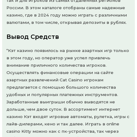
так и для игроков из самых отдаленных регионов
России. В этом каталоге отобраны самые надежные
казино, где в 2024 году можно играть с различными
валютами, в том числе, открывая депозиты в рублях.
Вывод Средств
“Кэт казино появилось на рынке азартных игр только
в этом году, но оператор уже успел привлечь
внимание приличного количества игроков.
Осуществлять финансовые операции на сайте
азартных развлечений Cat Casino игрокам
предлагается с помощью большого количества
удобных и популярных платежных инструментов.
Заработанные выигрыши обычно выводятся не
дольше, чем двое суток. В ассортимент интернет
казино Кэт входят игровые автоматы, рулетка, игры с
лайв-дилерами, кено и так далее. Играть в online
casino Kitty можно как с пк-устройства, так через