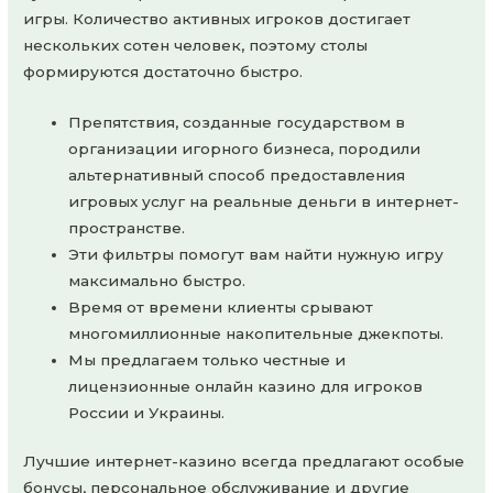
игры. Количество активных игроков достигает
нескольких сотен человек, поэтому столы
формируются достаточно быстро.
Препятствия, созданные государством в
организации игорного бизнеса, породили
альтернативный способ предоставления
игровых услуг на реальные деньги в интернет-
пространстве.
Эти фильтры помогут вам найти нужную игру
максимально быстро.
Время от времени клиенты срывают
многомиллионные накопительные джекпоты.
Мы предлагаем только честные и
лицензионные онлайн казино для игроков
России и Украины.
Лучшие интернет-казино всегда предлагают особые
бонусы, персональное обслуживание и другие