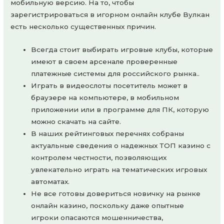
мобильную версию. На то, чтобы
зарегистрироваться в игорном онлайн клубе Вулкан
есть несколько существенных причин.
Всегда стоит выбирать игровые клубы, которые
имеют в своем арсенале проверенные
платежные системы для российского рынка..
Играть в видеослоты посетитель может в
браузере на компьютере, в мобильном
приложении или в программе для ПК, которую
можно скачать на сайте.
В наших рейтинговых перечнях собраны
актуальные сведения о надежных ТОП казино с
контролем честности, позволяющих
увлекательно играть на тематических игровых
автоматах.
Не все готовы довериться новичку на рынке
онлайн казино, поскольку даже опытные
игроки опасаются мошенничества,