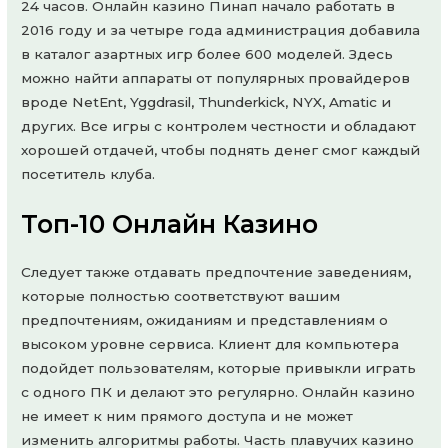
24 часов. Онлайн казино Пинап начало работать в
2016 году и за четыре года администрация добавила
в каталог азартных игр более 600 моделей. Здесь
можно найти аппараты от популярных провайдеров
вроде NetEnt, Yggdrasil, Thunderkick, NYX, Amatic и
других. Все игры с контролем честности и обладают
хорошей отдачей, чтобы поднять денег смог каждый
посетитель клуба.
Топ-10 Онлайн Казино
Следует также отдавать предпочтение заведениям,
которые полностью соответствуют вашим
предпочтениям, ожиданиям и представлениям о
высоком уровне сервиса. Клиент для компьютера
подойдет пользователям, которые привыкли играть
с одного ПК и делают это регулярно. Онлайн казино
не имеет к ним прямого доступа и не может
изменить алгоритмы работы. Часть плавучих казино