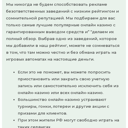
Мы никогда не будем способствовать рекламе
безответственных заведений с низким рейтингом и
сомнительной репутацией. Мы подбираем для вас
только самые лучшие популярные онлайн казино с
гарантированным выводом средств и” “делаем их
полный обзор. Выбрав одно из заведений, которое
мы добавили в наш рейтинг, можете не сомневаться
в том, что там можно честно и без обмана играть на
игровых автоматах на настоящие деньги.
Если это не поможет, вы можете попросить
приостановить или закрыть свою учетную
запись или самостоятельно исключить себя из
онлайн-казино или всех онлайн-казино.
Большинство онлайн-казино устраивают
турниры, гонки, лотереи и другие акции с
призами для клиентов.
При этом жители РФ могут свободно играть на
таких сервисах.