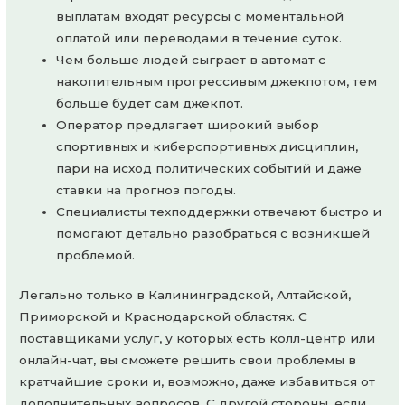
выплатам входят ресурсы с моментальной
оплатой или переводами в течение суток.
Чем больше людей сыграет в автомат с
накопительным прогрессивым джекпотом, тем
больше будет сам джекпот.
Оператор предлагает широкий выбор
спортивных и киберспортивных дисциплин,
пари на исход политических событий и даже
ставки на прогноз погоды.
Специалисты техподдержки отвечают быстро и
помогают детально разобраться с возникшей
проблемой.
Легально только в Калининградской, Алтайской,
Приморской и Краснодарской областях. С
поставщиками услуг, у которых есть колл-центр или
онлайн-чат, вы сможете решить свои проблемы в
кратчайшие сроки и, возможно, даже избавиться от
дополнительных вопросов. С другой стороны, если