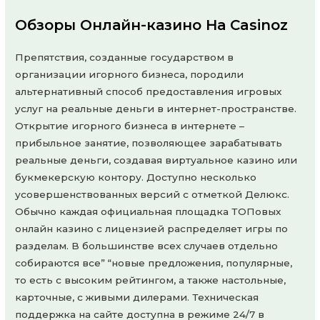
Обзоры Онлайн-казино На Casinoz
Препятствия, созданные государством в
организации игорного бизнеса, породили
альтернативный способ предоставления игровых
услуг на реальные деньги в интернет-пространстве.
Открытие игорного бизнеса в интернете –
прибыльное занятие, позволяющее зарабатывать
реальные деньги, создавая виртуальное казино или
букмекерскую контору. Доступно несколько
усовершенствованных версий с отметкой Делюкс.
Обычно каждая официальная площадка ТОПовых
онлайн казино с лицензией распределяет игры по
разделам. В большинстве всех случаев отдельно
собираются все” “новые предложения, популярные,
то есть с высоким рейтингом, а также настольные,
карточные, с живыми дилерами. Техническая
поддержка на сайте доступна в режиме 24/7 в