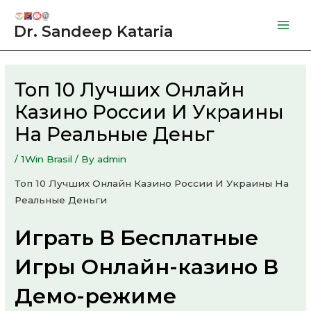
Skip
to
Dr. Sandeep Kataria
Mai
content
Men
Топ 10 Лучших Онлайн
Казино России И Украины
На Реальные Деньг
/
1Win Brasil
/ By
admin
Топ 10 Лучших Онлайн Казино России И Украины На
Реальные Деньги
Играть В Бесплатные
Игры Онлайн-казино В
Демо-режиме