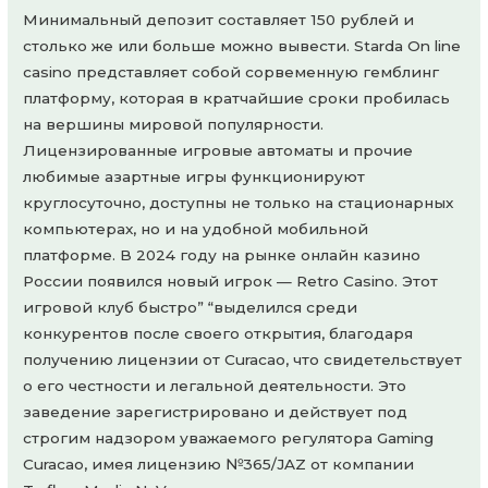
Минимальный депозит составляет 150 рублей и
столько же или больше можно вывести. Starda On line
casino представляет собой сорвеменную гемблинг
платформу, которая в кратчайшие сроки пробилась
на вершины мировой популярности.
Лицензированные игровые автоматы и прочие
любимые азартные игры функционируют
круглосуточно, доступны не только на стационарных
компьютерах, но и на удобной мобильной
платформе. В 2024 году на рынке онлайн казино
России появился новый игрок — Retro Casino. Этот
игровой клуб быстро” “выделился среди
конкурентов после своего открытия, благодаря
получению лицензии от Curacao, что свидетельствует
о его честности и легальной деятельности. Это
заведение зарегистрировано и действует под
строгим надзором уважаемого регулятора Gaming
Curacao, имея лицензию №365/JAZ от компании