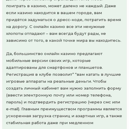
поиграть в казино, может далеко не каждый. Даже
если казино находится в вашем городе, вам
придётся задуматься о дресс-коде, потратить время
на дорогу. С онлайн казино все эти ненужные
хлопоты отпадают – вам всегда будут рады, не
зависимо от того, в какой точке мира вы находитесь.
Да, большинство онлайн казино предлагают
мобильные версии своих игр, которые
адаптированы для смартфонов и планшетов.
Регистрация в клубе позволит” “вам катать в лучшие
игровые аппараты на реальные деньги. Чтобы
создать личный кабинет вам нужно заполнить форму
(ввести электронную почту или номер телефона,
пароль) и подтвердить регистрацию (через смс или
e-mail). Главным преимуществом программы является
ускоренная загрузка страниц и азартных игр, а также
стабильная работа даже при медленном