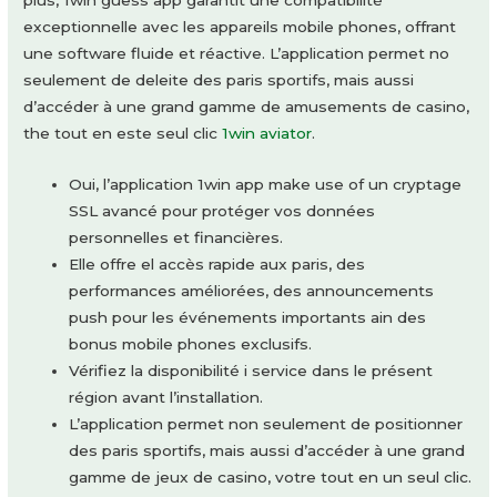
plus, 1win guess app garantit une compatibilité
exceptionnelle avec les appareils mobile phones, offrant
une software fluide et réactive. L’application permet no
seulement de deleite des paris sportifs, mais aussi
d’accéder à une grand gamme de amusements de casino,
the tout en este seul clic
1win aviator
.
Oui, l’application 1win app make use of un cryptage
SSL avancé pour protéger vos données
personnelles et financières.
Elle offre el accès rapide aux paris, des
performances améliorées, des announcements
push pour les événements importants ain des
bonus mobile phones exclusifs.
Vérifiez la disponibilité i service dans le présent
région avant l’installation.
L’application permet non seulement de positionner
des paris sportifs, mais aussi d’accéder à une grand
gamme de jeux de casino, votre tout en un seul clic.