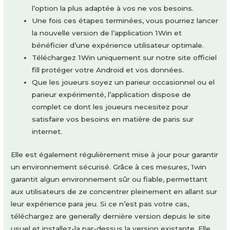
l’option la plus adaptée à vos ne vos besoins.
Une fois ces étapes terminées, vous pourriez lancer
la nouvelle version de l’application 1Win et
bénéficier d’une expérience utilisateur optimale.
Téléchargez 1Win uniquement sur notre site officiel
fill protéger votre Android et vos données.
Que les joueurs soyez un parieur occasionnel ou el
parieur expérimenté, l’application dispose de
complet ce dont les joueurs necesitez pour
satisfaire vos besoins en matière de paris sur
internet.
Elle est également régulièrement mise à jour pour garantir
un environnement sécurisé. Grâce à ces mesures, 1win
garantit algun environnement sûr ou fiable, permettant
aux utilisateurs de ze concentrer pleinement en allant sur
leur expérience para jeu. Si ce n’est pas votre cas,
téléchargez are generally dernière version depuis le site
usuel et installez-la par-dessus la version existante. Elle