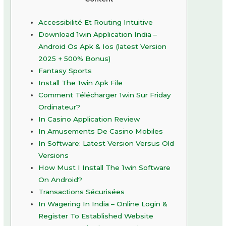
Accessibilité Et Routing Intuitive
Download 1win Application India –
Android Os Apk & Ios (latest Version
2025 + 500% Bonus)
Fantasy Sports
Install The 1win Apk File
Comment Télécharger 1win Sur Friday
Ordinateur?
In Casino Application Review
In Amusements De Casino Mobiles
In Software: Latest Version Versus Old
Versions
How Must I Install The 1win Software
On Android?
Transactions Sécurisées
In Wagering In India – Online Login &
Register To Established Website