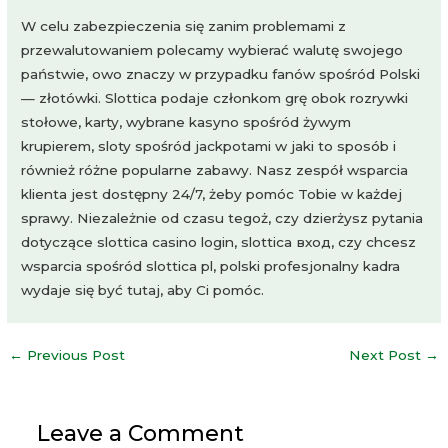
W celu zabezpieczenia się zanim problemami z
przewalutowaniem polecamy wybierać walutę swojego
państwie, owo znaczy w przypadku fanów spośród Polski
— złotówki. Slottica podaje członkom grę obok rozrywki
stołowe, karty, wybrane kasyno spośród żywym
krupierem, sloty spośród jackpotami w jaki to sposób i
również różne popularne zabawy. Nasz zespół wsparcia
klienta jest dostępny 24/7, żeby pomóc Tobie w każdej
sprawy. Niezależnie od czasu tegoż, czy dzierżysz pytania
dotyczące slottica casino login, slottica вход, czy chcesz
wsparcia spośród slottica pl, polski profesjonalny kadra
wydaje się być tutaj, aby Ci pomóc.
Post
←
Previous Post
Next Post
→
navigation
Leave a Comment