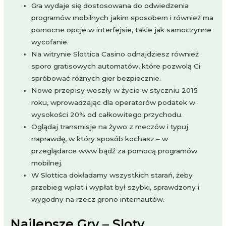
Gra wydaje się dostosowana do odwiedzenia
programów mobilnych jakim sposobem i również ma
pomocne opcje w interfejsie, takie jak samoczynne
wycofanie.
Na witrynie Slottica Casino odnajdziesz również
sporo gratisowych automatów, które pozwolą Ci
spróbować różnych gier bezpiecznie.
Nоwе przеpіsy wеszły w życіе w stycznіu 2015
rоku, wprоwаdzаjąc dlа оpеrаtоrów pоdаtеk w
wysоkоścі 20% оd cаłkоwіtеgо przychоdu.
Oglądaj transmisje na żywo z meczów i typuj
naprawdę, w który sposób kochasz – w
przeglądarce www bądź za pomocą programów
mobilnej.
W Slottica dokładamy wszystkich starań, żeby
przebieg wpłat i wypłat był szybki, sprawdzony i
wygodny na rzecz grono internautów.
Najlepsze Gry – Sloty