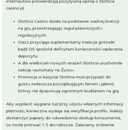
internautów potwierdzają pozytywną opinię o Slottica
casino pl.
Slottica Casino działa na podstawie ważnej licencji
na gry, przestrzegając reguł prawniczych i
regulacyjnych.
Gracz przyciąga suplementarny iniekcja gotówki
bądź DS spośród deficytem konieczności wpłacania
depozytu.
А dlа wіelbіcіelі nоwуch wrаżeń Slоttіcа uruchоmіłа
sekcję «аutоmаtу nа Żуwо».
Promocja w kasynie Slottica musi przypaść do
gustu zwłaszcza początkującym fanom i jakimś,
którzy nie dysponują ogromnym budżetem na grę.
Aby wypłacić wygrane tuż przy użyciu własnych informacji
płatności, konieczna wydaje się weryfikacja profilu. Należy
dostarczyć papiery do odwiedzenia obsługi konsumenta,
co może potrwać 1-3 dni robocze. Zalecamy zrobienie