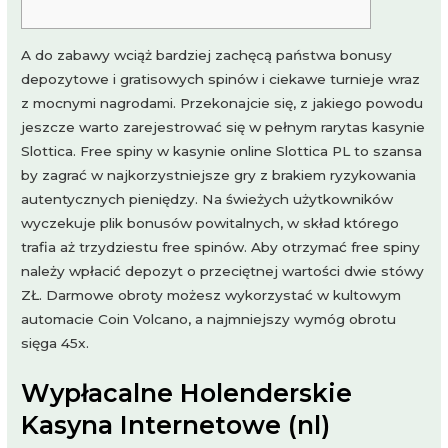
A do zabawy wciąż bardziej zachęcą państwa bonusy
depozytowe i gratisowych spinów i ciekawe turnieje wraz
z mocnymi nagrodami. Przekonajcie się, z jakiego powodu
jeszcze warto zarejestrować się w pełnym rarytas kasynie
Slottica. Free spiny w kasynie online Slottica PL to szansa
by zagrać w najkorzystniejsze gry z brakiem ryzykowania
autentycznych pieniędzy. Na świeżych użytkowników
wyczekuje plik bonusów powitalnych, w skład którego
trafia aż trzydziestu free spinów. Aby otrzymać free spiny
należy wpłacić depozyt o przeciętnej wartości dwie stówy
ZŁ. Darmowe obroty możesz wykorzystać w kultowym
automacie Coin Volcano, a najmniejszy wymóg obrotu
sięga 45x.
Wypłacalne Holenderskie
Kasyna Internetowe (nl)