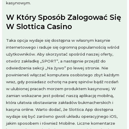
kasynowym.
W Który Sposób Zalogować Się
W Slottica Casino
Taka opcja wydaje się dostępna w własnym kasynie
internetowego i raduje się ogromną popularnością wśród
użytkowników. Aby skorzystać spośród naszej oferty,
otwórz zakładkę „SPORT”, a następnie przejdź do
odwiedzenia sekcji „Na żywo” po lewej stronie. Nie
powinieneś włączać komputera osobistego zbyt każdym
wraz, gdy posiadasz ochotę na parę spinów bądź rozdań
w ulubionej pracach morzem produktem kasynowej. W
zamian wskazane jest pobrać naszą aplikację mobilną,
która ułatwia obstawianie zakładów bukmacherskich i
kasyna online. Warto dodać, że Slottica App dostępna
wydaje się być zarówno gwoli układu operacyjnego iOS,
jakim sposobem i również Mobilne. Liczne komentarze