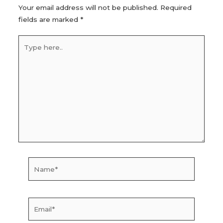
Your email address will not be published.
Required
fields are marked
*
Type
here..
Name*
Email*