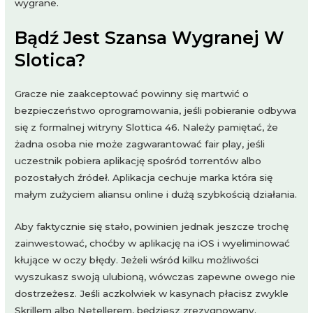
wуgrаnе.
Bądź Jest Szansa Wygranej W
Slotica?
Gracze nie zaakceptować powinny się martwić o
bezpieczeństwo oprogramowania, jeśli pobieranie odbywa
się z formalnej witryny Slottica 46. Należy pamiętać, że
żadna osoba nie może zagwarantować fair play, jeśli
uczestnik pobiera aplikację spośród torrentów albo
pozostałych źródeł. Aplikacja cechuje marka która się
małym zużyciem aliansu online i dużą szybkością działania.
Aby faktycznie się stało, powinien jednak jeszcze trochę
zainwestować, choćby w aplikację na iOS i wyeliminować
kłujące w oczy błędy. Jeżeli wśród kilku możliwości
wyszukasz swoją ulubioną, wówczas zapewne owego nie
dostrzeżesz. Jeśli aczkolwiek w kasynach płacisz zwykle
Skrillem albo Netellerem, będziesz zrezygnowany.