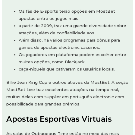
Os fãs de E-sports terão opções em MostBet
apostas entre os jogos mais
a partir de 2009, traz uma grande diversidade sobre
atrações, além de confiabilidade aos
Além disso, há vários programas para bônus para
games de apostas electronic cassinos.
Os jogadores em plataforma podem escolher entre
muitas opções, como Blackjack
caça-níqueis que cativaram os usuários locais.
Billie Jean King Cup e outros através da MostBet. A seção
MostBet Live traz excelentes atrações na tempo real,
muitas delas com supplier em português electronic com
possibilidade para grandes prêmios.
Apostas Esportivas Virtuais
As salas de Outrageous Time estão no meio das mais