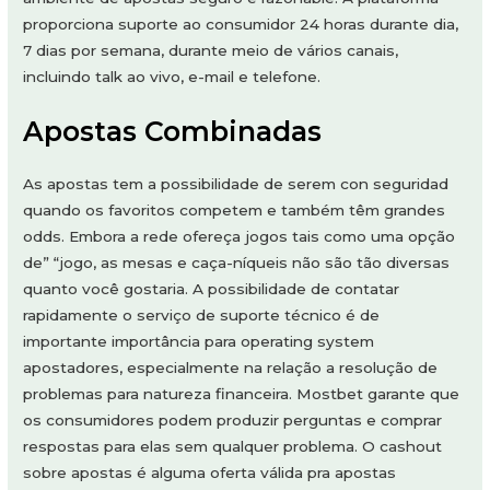
proporciona suporte ao consumidor 24 horas durante dia,
7 dias por semana, durante meio de vários canais,
incluindo talk ao vivo, e-mail e telefone.
Apostas Combinadas
As apostas tem a possibilidade de serem con seguridad
quando os favoritos competem e também têm grandes
odds. Embora a rede ofereça jogos tais como uma opção
de” “jogo, as mesas e caça-níqueis não são tão diversas
quanto você gostaria. A possibilidade de contatar
rapidamente o serviço de suporte técnico é de
importante importância para operating system
apostadores, especialmente na relação a resolução de
problemas para natureza financeira. Mostbet garante que
os consumidores podem produzir perguntas e comprar
respostas para elas sem qualquer problema. O cashout
sobre apostas é alguma oferta válida pra apostas