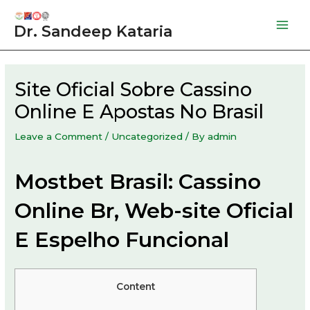
Skip
to
Dr. Sandeep Kataria
Mai
content
Men
Site Oficial Sobre Cassino
Online E Apostas No Brasil
Leave a Comment
/
Uncategorized
/ By
admin
Mostbet Brasil: Cassino
Online Br, Web-site Oficial
E Espelho Funcional
Content