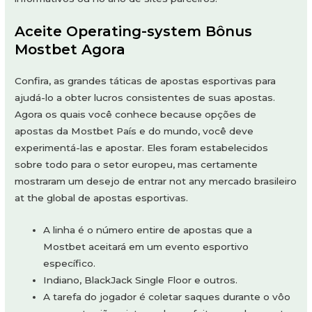
Aceite Operating-system Bônus
Mostbet Agora
Confira, as grandes táticas de apostas esportivas para
ajudá-lo a obter lucros consistentes de suas apostas.
Agora os quais você conhece because opções de
apostas da Mostbet País e do mundo, você deve
experimentá-las e apostar. Eles foram estabelecidos
sobre todo para o setor europeu, mas certamente
mostraram um desejo de entrar not any mercado brasileiro
at the global de apostas esportivas.
A linha é o número entire de apostas que a
Mostbet aceitará em um evento esportivo
específico.
Indiano, BlackJack Single Floor e outros.
A tarefa do jogador é coletar saques durante o vôo