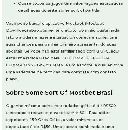
Quase todos os jogos têm informações estatísticas
detalhadas durante some sort of partida.
Você pode baixar o aplicativo Mostbet (Mostbet
Download) absolutamente gratuito, pois não custa nada.
Isto o ajudará a fazer a indagacion correta e aumentará
suas chances para ganhar dinheiro apresentando suas
apostas. Se você não está familiarizado com u UFC, aqui
está uma rápida visão geral. O ULTIMATE FIGHTER
CHAMPIONSHIPS, ou MMA, é um esporte la cual envolve
uma variedade de técnicas para combate com contato
pleno.
Sobre Some Sort Of Mostbet Brasil
O ganho máximo com since rodadas grátis é de R$500
electronic o requisito para rollover é 60x. Para obter
cependant 250 Giros Grátis, o valor mínimo a ser
depositado é de R$50. Uma aposta combinada é uma