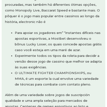
procuradas, mas também há diferentes ótimas opções,
como Monopoly Live, Baccarat Speed e bastante mais. O
pôquer é o jogo mais popular entre cassinos ao longo da
história, electronic não é
Para apoiar os jogadores em” “instantes difíceis nas
apostas esportivas, a Mostbet desenvolveu o
bônus Lucky Loser, os quais concede apostas grátis
caso você esteja em uma maré de azar.
Experimente todos os tipos da roleta para decidir a
versão desse jogo de cassino que melhor se adapta
às suas exigências.
O ULTIMATE FIGHTER CHAMPIONSHIPS, ou
MMA, é um esporte la cual envolve uma variedade
de técnicas para combate com contato pleno.
Além de uma variedade sobre jogos de suscripción
qualidade e uma ampla seleção para mercados de
apostas. Centenas de games esportivos ao listo e