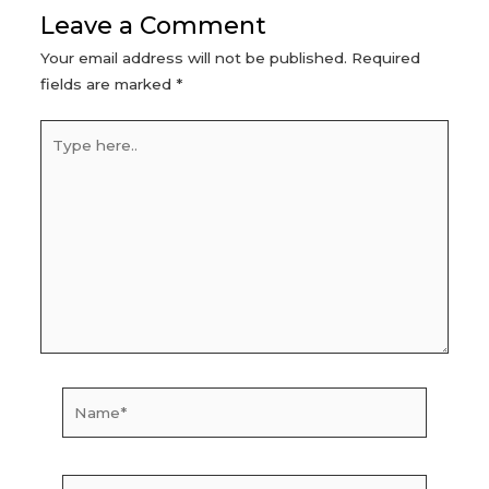
Leave a Comment
Your email address will not be published.
Required
fields are marked
*
Type
here..
Name*
Email*