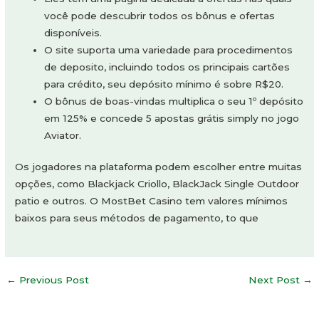
você pode descubrir todos os bônus e ofertas
disponíveis.
O site suporta uma variedade para procedimentos
de deposito, incluindo todos os principais cartões
para crédito, seu depósito mínimo é sobre R$20.
O bônus de boas-vindas multiplica o seu 1º depósito
em 125% e concede 5 apostas grátis simply no jogo
Aviator.
Os jogadores na plataforma podem escolher entre muitas
opções, como Blackjack Criollo, BlackJack Single Outdoor
patio e outros. O MostBet Casino tem valores mínimos
baixos para seus métodos de pagamento, to que
Post
←
Previous Post
Next Post
→
navigation