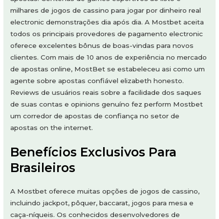
milhares de jogos de cassino para jogar por dinheiro real
electronic demonstrações dia após dia. A Mostbet aceita
todos os principais provedores de pagamento electronic
oferece excelentes bônus de boas-vindas para novos
clientes. Com mais de 10 anos de experiência no mercado
de apostas online, MostBet se estabeleceu asi como um
agente sobre apostas confiável elizabeth honesto.
Reviews de usuários reais sobre a facilidade dos saques
de suas contas e opinions genuíno fez perform Mostbet
um corredor de apostas de confiança no setor de
apostas on the internet.
Benefícios Exclusivos Para
Brasileiros
A Mostbet oferece muitas opções de jogos de cassino,
incluindo jackpot, pôquer, baccarat, jogos para mesa e
caça-níqueis. Os conhecidos desenvolvedores de