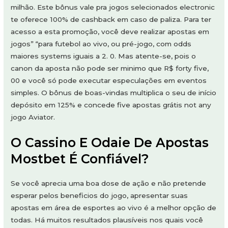
milhão. Este bônus vale pra jogos selecionados electronic
te oferece 100% de cashback em caso de paliza. Para ter
acesso a esta promoção, você deve realizar apostas em
jogos” “para futebol ao vivo, ou pré-jogo, com odds
maiores systems iguais a 2. 0. Mas atente-se, pois o
canon da aposta não pode ser minimo que R$ forty five,
00 e você só pode executar especulações em eventos
simples. O bônus de boas-vindas multiplica o seu de início
depósito em 125% e concede five apostas grátis not any
jogo Aviator.
O Cassino E Odaie De Apostas
Mostbet É Confiável?
Se você aprecia uma boa dose de ação e não pretende
esperar pelos beneficios do jogo, apresentar suas
apostas em área de esportes ao vivo é a melhor opção de
todas. Há muitos resultados plausíveis nos quais você