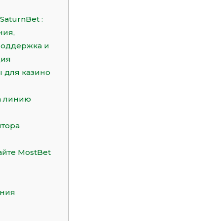
aturnBet :
ния,
поддержка и
ция
ы для казино
а линию
нтора
айте MostBet
ения