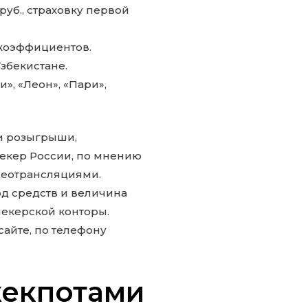
руб., страховку первой
 коэффициентов.
Узбекистане.
», «Леон», «Пари»,
и розыгрыши,
мекер России, по мнению
идеотрансляциями.
од средств и величина
екерской конторы.
айте, по телефону
жекпотами