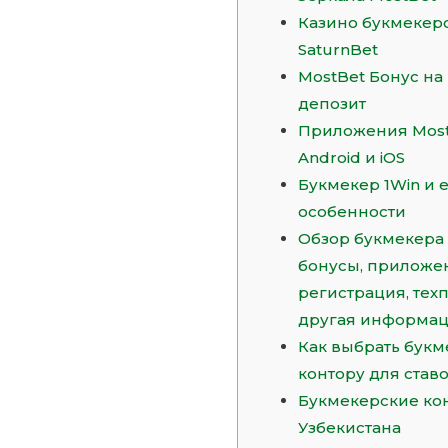
Казино букмекер
SaturnBet
MostBet Бонус на
депозит
Приложения Most
Android и iOS
Букмекер 1Win и 
особенности
Обзор букмекера 
бонусы, приложе
регистрация, тех
другая информа
Как выбрать бук
контору для став
Букмекерские ко
Узбекистана