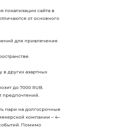
ля локализации сайта в
отличаются от основного
рений для привлечения
ространстве.
у в других азартных
озит до 7000 RUB.
т предпочтений.
ять пари на долгосрочные
кмекерской компании – 4–
 событий. Помимо