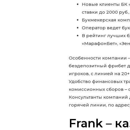
Новые клиенты БК «
ставки до 2000 руб.,
Букмекерская комп
Оператор ведет бук
В рейтинг лучших б
«МарафонБет», «Зен
Особенности компании –
бездепозитный фрибет д
игроков, с линией на 20
Удобство финансовых тра
комиссионных сборов –
Консультанты компаний д
горячей линии, по адрес
Frank – 