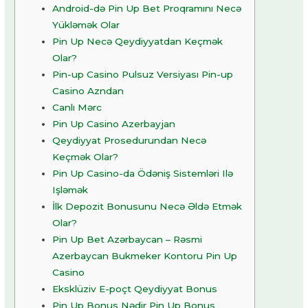
Android-də Pin Up Bet Proqramını Necə
Yükləmək Olar
Pin Up Necə Qeydiyyatdan Keçmək
Olar?
Pin-up Casino Pulsuz Versiyası Pin-up
Casino Azndan
Canlı Mərc
Pin Up Casino Azerbayjan
Qeydiyyat Prosedurundan Necə
Keçmək Olar?
Pin Up Casino-da Ödəniş Sistemləri Ilə
Işləmək
İlk Depozit Bonusunu Necə Əldə Etmək
Olar?
Pin Up Bet Azərbaycan – Rəsmi
Azerbaycan Bukmeker Kontoru Pin Up
Casino
Eksklüziv E-poçt Qeydiyyat Bonus
Pin Up Bonus Nədir Pin Up Bonus