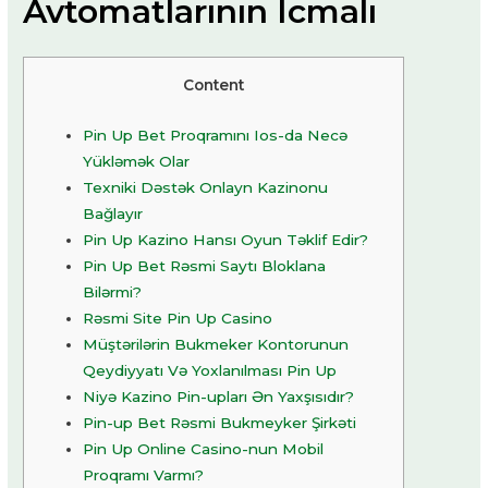
Avtomatlarının Icmalı
Content
Pin Up Bet Proqramını Ios-da Necə
Yükləmək Olar
Texniki Dəstək Onlayn Kazinonu
Bağlayır
Pin Up Kazino Hansı Oyun Təklif Edir?
Pin Up Bet Rəsmi Saytı Bloklana
Bilərmi?
Rəsmi Site Pin Up Casino
Müştərilərin Bukmeker Kontorunun
Qeydiyyatı Və Yoxlanılması Pin Up
Niyə Kazino Pin-upları Ən Yaxşısıdır?
Pin-up Bet Rəsmi Bukmeyker Şirkəti
Pin Up Online Casino-nun Mobil
Proqramı Varmı?