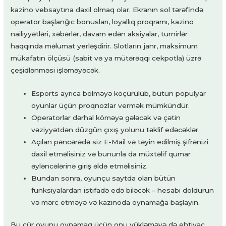
kazino vebsaytına daxil olmaq olar. Ekranın sol tərəfində
operator başlanğıc bonusları, loyallıq proqramı, kazino
nailiyyətləri, xəbərlər, davam edən aksiyalar, turnirlər
haqqında məlumat yerləşdirir. Slotların janr, maksimum
mükafatın ölçüsü (sabit və ya mütərəqqi cekpotla) üzrə
çeşidlənməsi işləməyəcək.
Esports ayrıca bölməyə köçürülüb, bütün populyar
oyunlar üçün proqnozlar vermək mümkündür.
Operatorlar dərhal köməyə gələcək və çətin
vəziyyətdən düzgün çıxış yolunu təklif edəcəklər.
Açılan pəncərədə siz E-Mail və təyin edilmiş şifrənizi
daxil etməlisiniz və bununla da müxtəlif qumar
əyləncələrinə giriş əldə etməlisiniz.
Bundan sonra, oyunçu saytda olan bütün
funksiyalardan istifadə edə biləcək – hesabı doldurun
və mərc etməyə və kazinoda oynamağa başlayın.
Bu cür oyunu oynamaq üçün onu yükləməyə də ehtiyac