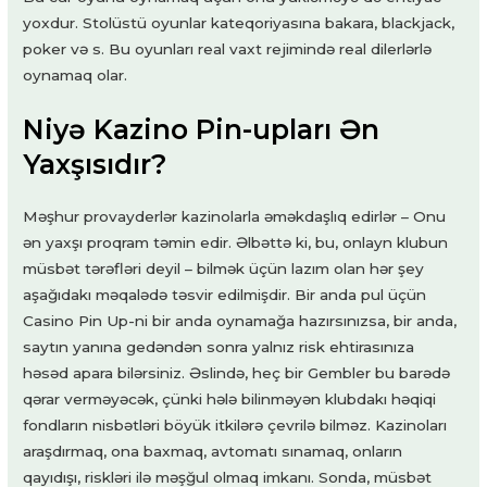
yoxdur. Stolüstü oyunlar kateqoriyasına bakara, blackjack,
poker və s. Bu oyunları real vaxt rejimində real dilerlərlə
oynamaq olar.
Niyə Kazino Pin-upları Ən
Yaxşısıdır?
Məşhur provayderlər kazinolarla əməkdaşlıq edirlər – Onu
ən yaxşı proqram təmin edir. Əlbəttə ki, bu, onlayn klubun
müsbət tərəfləri deyil – bilmək üçün lazım olan hər şey
aşağıdakı məqalədə təsvir edilmişdir. Bir anda pul üçün
Casino Pin Up-ni bir anda oynamağa hazırsınızsa, bir anda,
saytın yanına gedəndən sonra yalnız risk ehtirasınıza
həsəd apara bilərsiniz. Əslində, heç bir Gembler bu barədə
qərar verməyəcək, çünki hələ bilinməyən klubdakı həqiqi
fondların nisbətləri böyük itkilərə çevrilə bilməz. Kazinoları
araşdırmaq, ona baxmaq, avtomatı sınamaq, onların
qayıdışı, riskləri ilə məşğul olmaq imkanı. Sonda, müsbət