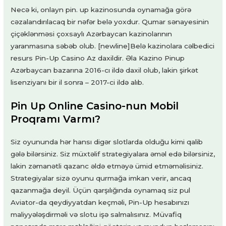
Necə ki, onlayn pin. up kazinosunda oynamağa görə
cəzalandırılacaq bir nəfər belə yoxdur. Qumar sənayesinin
çiçəklənməsi çoxsaylı Azərbaycan kazinolarının
yaranmasına səbəb olub. [newline]Belə kazinolara cəlbedici
resurs Pin-Up Casino Az daxildir. Əla Kazino Pinup
Azərbaycan bazarına 2016-cı ildə daxil olub, lakin şirkət
lisenziyanı bir il sonra – 2017-ci ildə alıb.
Pin Up Online Casino-nun Mobil
Proqramı Varmı?
Siz oyununda hər hansı digər slotlarda olduğu kimi qalib
gələ bilərsiniz. Siz müxtəlif strategiyalara əməl edə bilərsiniz,
lakin zəmanətli qazanc əldə etməyə ümid etməməlisiniz.
Strategiyalar sizə oyunu qurmağa imkan verir, ancaq
qazanmağa deyil. Üçün qarşılığında oynamaq siz pul
Aviator-da qeydiyyatdan keçməli, Pin-Up hesabınızı
maliyyələşdirməli və slotu işə salmalısınız. Müvafiq