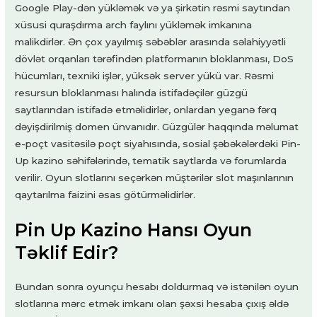
Google Play-dən yükləmək və ya şirkətin rəsmi saytından
xüsusi quraşdırma arch faylını yükləmək imkanına
malikdirlər. Ən çox yayılmış səbəblər arasında səlahiyyətli
dövlət orqanları tərəfindən platformanın bloklanması, DoS
hücumları, texniki işlər, yüksək server yükü var. Rəsmi
resursun bloklanması halında istifadəçilər güzgü
saytlarından istifadə etməlidirlər, onlardan yeganə fərq
dəyişdirilmiş domen ünvanıdır. Güzgülər haqqında məlumat
e-poçt vasitəsilə poçt siyahısında, sosial şəbəkələrdəki Pin-
Up kazino səhifələrində, tematik saytlarda və forumlarda
verilir. Oyun slotlarını seçərkən müştərilər slot maşınlarının
qaytarılma faizini əsas götürməlidirlər.
Pin Up Kazino Hansı Oyun
Təklif Edir?
Bundan sonra oyunçu hesabı doldurmaq və istənilən oyun
slotlarına mərc etmək imkanı olan şəxsi hesaba çıxış əldə