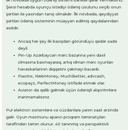
ilk növbədə uyğun ödəniş sistemi barədə qərar verməlisiniz.
Şəxsi hesabda oyunçu istədiyi ödəniş üsulunu seçib onun
şərtləri ilə yaxından tanış olmalıdır. İlk növbədə, qeydiyyat
şərtləri ödəniş sisteminin müəyyən edilmiş qaydalarından
asılıdır.
Ancaq hər şey ilk baxışdan göründüyü qədər sadə
deyil.
Pin-Up Azərbaycan mərc bazarına yeni daxil
olmasına baxmayaraq, artıq idman mərc oyunları
həvəskarlarının diqqətini çəkməyi bacarıb.
Piastrix, WebMoney, MuchBetter, advcash,
ecopayz, PerfectMoney istifadə etmək olar.
Aviator-da qalib gəlmək üçün ödənişli alqoritmlərə
inanmamalısınız.
Pul elektron sistemlərə və cüzdanlara yarım saat ərzində
gəlir. Oyun məzmunu aparıcı proqram təminatçıları
tərəfindən təmin olunur. 40 tanınmış və perspektivli