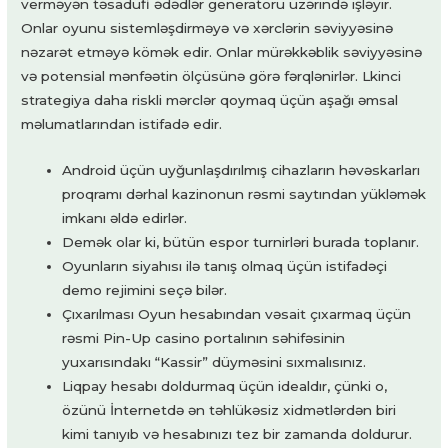
verməyən təsadüfi ədədlər generatoru üzərində işləyir.
Onlar oyunu sistemləşdirməyə və xərclərin səviyyəsinə
nəzarət etməyə kömək edir. Onlar mürəkkəblik səviyyəsinə
və potensial mənfəətin ölçüsünə görə fərqlənirlər. Lkinci
strategiya daha riskli mərclər qoymaq üçün aşağı əmsal
məlumatlarından istifadə edir.
Android üçün uyğunlaşdırılmış cihazların həvəskarları
proqramı dərhal kazinonun rəsmi saytından yükləmək
imkanı əldə edirlər.
Demək olar ki, bütün espor turnirləri burada toplanır.
Oyunların siyahısı ilə tanış olmaq üçün istifadəçi
demo rejimini seçə bilər.
Çıxarılması Oyun hesabından vəsait çıxarmaq üçün
rəsmi Pin-Up casino portalının səhifəsinin
yuxarısındakı “Kassir” düyməsini sıxmalısınız.
Liqpay hesabı doldurmaq üçün idealdır, çünki o,
özünü İnternetdə ən təhlükəsiz xidmətlərdən biri
kimi tanıyıb və hesabınızı tez bir zamanda doldurur.