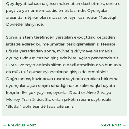
Qeydiyyat sahəsinə şəxsi məlumatları daxil etmək, sonra e-
poçt və ya nömrəni təsdiqləmək lazımdır. Oyunçular
arasında məşhur olan müasir onlayn kazinodur Müstəqil
Dövlətlər Birliyində.
Sonra, sistem tərəfindən yaradılan e-poçtdakı keçiddən
istifadə edərək bu məlumatları təsdiqləməlisiniz. Hesabı
uğurla yaratdıqdan sonra, müvafiq düyməyə basmaqla,
oyunçu Pin-up casino giriş edə bilər. Açılan pəncərədə siz
E-Mail və təyin edilmiş şifrənizi daxil etməlisiniz və bununla
da müxtəlif qumar əyləncələrinə giriş əldə etməlisiniz.
Doğrulanmış kazinonun rəsmi saytında qruplara bölünmə
oyunçular üçün seçim rahatlığı nəzərə alınmaqla həyata
keçirilir. Ən çox yayılmış oyunlar Dead or Alive 2 və ya
Money Train 3-dür. Siz onları şirkətin rəsmi saytındakı
“Slotlar” bölməsində tapa bilərsiniz.
Post
←
Previous Post
Next Post
→