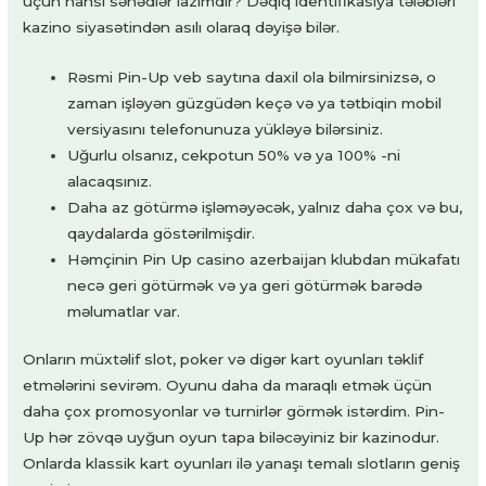
üçün hansı sənədlər lazımdır? Dəqiq identifikasiya tələbləri
kazino siyasətindən asılı olaraq dəyişə bilər.
Rəsmi Pin-Up veb saytına daxil ola bilmirsinizsə, o
zaman işləyən güzgüdən keçə və ya tətbiqin mobil
versiyasını telefonunuza yükləyə bilərsiniz.
Uğurlu olsanız, cekpotun 50% və ya 100% -ni
alacaqsınız.
Daha az götürmə işləməyəcək, yalnız daha çox və bu,
qaydalarda göstərilmişdir.
Həmçinin Pin Up casino azerbaijan klubdan mükafatı
necə geri götürmək və ya geri götürmək barədə
məlumatlar var.
Onların müxtəlif slot, poker və digər kart oyunları təklif
etmələrini sevirəm. Oyunu daha da maraqlı etmək üçün
daha çox promosyonlar və turnirlər görmək istərdim. Pin-
Up hər zövqə uyğun oyun tapa biləcəyiniz bir kazinodur.
Onlarda klassik kart oyunları ilə yanaşı temalı slotların geniş