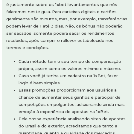
é justamente sobre os 1xbet levantamentos que nós
falaremos neste guia. Para carteiras digitais e cartões
geralmente são minutos, mas, por exemplo, transferências
podem levar de 1 até 3 dias. Não, os bônus não poderão
ser sacados, somente poderá sacar os rendimentos
recebidos, após cumprir o rollover estabelecido nos
termos e condições.
Cada método tem o seu tempo de compensação
próprio, assim como os valores mínimo e máximo.
Caso você já tenha um cadastro na 1xBet, fazer
login é bem simples.
Essas promoções proporcionam aos usuários a
chance de aumentar seus ganhos e participar de
competições empolgantes, adicionando ainda mais
emoção à experiência de apostas na 1xBet.
Pela nossa experiência analisando sites de apostas
do Brasil e do exterior, acreditamos que tanto a
quantidade, quanto a qualidade dos mercados