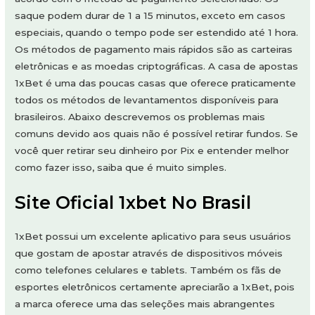
saque podem durar de 1 a 15 minutos, exceto em casos
especiais, quando o tempo pode ser estendido até 1 hora.
Os métodos de pagamento mais rápidos são as carteiras
eletrônicas e as moedas criptográficas. A casa de apostas
1xBet é uma das poucas casas que oferece praticamente
todos os métodos de levantamentos disponíveis para
brasileiros. Abaixo descrevemos os problemas mais
comuns devido aos quais não é possível retirar fundos. Se
você quer retirar seu dinheiro por Pix e entender melhor
como fazer isso, saiba que é muito simples.
Site Oficial 1xbet No Brasil
1xBet possui um excelente aplicativo para seus usuários
que gostam de apostar através de dispositivos móveis
como telefones celulares e tablets. Também os fãs de
esportes eletrônicos certamente apreciarão a 1xBet, pois
a marca oferece uma das seleções mais abrangentes