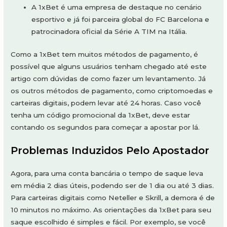
A 1xBet é uma empresa de destaque no cenário
esportivo e já foi parceira global do FC Barcelona e
patrocinadora oficial da Série A TIM na Itália.
Como a 1xBet tem muitos métodos de pagamento, é
possível que alguns usuários tenham chegado até este
artigo com dúvidas de como fazer um levantamento. Já
os outros métodos de pagamento, como criptomoedas e
carteiras digitais, podem levar até 24 horas. Caso você
tenha um código promocional da 1xBet, deve estar
contando os segundos para começar a apostar por lá.
Problemas Induzidos Pelo Apostador
Agora, para uma conta bancária o tempo de saque leva
em média 2 dias úteis, podendo ser de 1 dia ou até 3 dias.
Para carteiras digitais como Neteller e Skrill, a demora é de
10 minutos no máximo. As orientações da 1xBet para seu
saque escolhido é simples e fácil. Por exemplo, se você