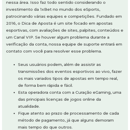
nessa área. Isso faz todo sentido considerando o
investimento da 1xBet no mundo dos eSports,
patrocinando várias equipes e competições. Fundado em
2016, o Dica de Aposta é um site focado em apostas
esportivas, com avaliações de sites, palpites, conteúdos e
um Canal VIP. Se houver algum problema durante a
verificação da conta, nossa equipe de suporte entrará em
contato com você para resolver esse problema.
Seus usuários podem, além de assistir as
transmissões dos eventos esportivos ao vivo, fazer
os mais variados tipos de apostas em tempo real,
de forma bem rápida e fácil.
Esta operadora conta com a Curação eGaming, uma
das principais licenças de jogos online da
atualidade.
Fique atento ao prazo de processamento de cada
método de pagamento, já que alguns demoram
mais tempo do que outros.