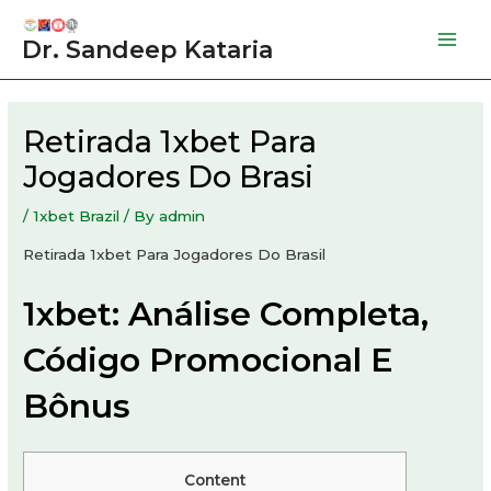
Skip
to
Dr. Sandeep Kataria
Mai
content
Men
Retirada 1xbet Para
Jogadores Do Brasi
/
1xbet Brazil
/ By
admin
Retirada 1xbet Para Jogadores Do Brasil
1xbet: Análise Completa,
Código Promocional E
Bônus
Content