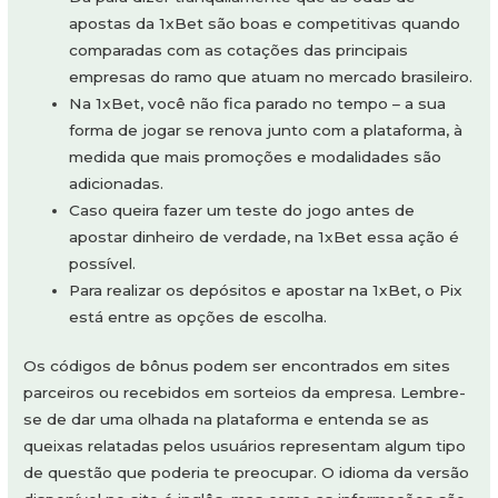
apostas da 1xBet são boas e competitivas quando
comparadas com as cotações das principais
empresas do ramo que atuam no mercado brasileiro.
Na 1xBet, você não fica parado no tempo – a sua
forma de jogar se renova junto com a plataforma, à
medida que mais promoções e modalidades são
adicionadas.
Caso queira fazer um teste do jogo antes de
apostar dinheiro de verdade, na 1xBet essa ação é
possível.
Para realizar os depósitos e apostar na 1xBet, o Pix
está entre as opções de escolha.
Os códigos de bônus podem ser encontrados em sites
parceiros ou recebidos em sorteios da empresa. Lembre-
se de dar uma olhada na plataforma e entenda se as
queixas relatadas pelos usuários representam algum tipo
de questão que poderia te preocupar. O idioma da versão