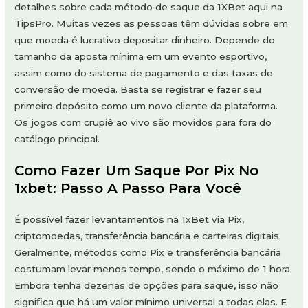
detalhes sobre cada método de saque da 1XBet aqui na
TipsPro. Muitas vezes as pessoas têm dúvidas sobre em
que moeda é lucrativo depositar dinheiro. Depende do
tamanho da aposta mínima em um evento esportivo,
assim como do sistema de pagamento e das taxas de
conversão de moeda. Basta se registrar e fazer seu
primeiro depósito como um novo cliente da plataforma.
Os jogos com crupiê ao vivo são movidos para fora do
catálogo principal.
Como Fazer Um Saque Por Pix No
1xbet: Passo A Passo Para Você
É possível fazer levantamentos na 1xBet via Pix,
criptomoedas, transferência bancária e carteiras digitais.
Geralmente, métodos como Pix e transferência bancária
costumam levar menos tempo, sendo o máximo de 1 hora.
Embora tenha dezenas de opções para saque, isso não
significa que há um valor mínimo universal a todas elas. E