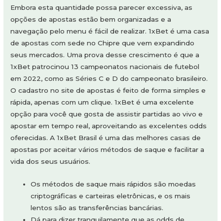
Embora esta quantidade possa parecer excessiva, as
opções de apostas estão bem organizadas e a
navegação pelo menu é fácil de realizar. 1xBet é uma casa
de apostas com sede no Chipre que vem expandindo
seus mercados. Uma prova desse crescimento é que a
1xBet patrocinou 13 campeonatos nacionais de futebol
em 2022, como as Séries C e D do campeonato brasileiro.
O cadastro no site de apostas é feito de forma simples e
rápida, apenas com um clique. 1xBet é uma excelente
opção para você que gosta de assistir partidas ao vivo e
apostar em tempo real, aproveitando as excelentes odds
oferecidas. A 1xBet Brasil é uma das melhores casas de
apostas por aceitar vários métodos de saque e facilitar a
vida dos seus usuários.
Os métodos de saque mais rápidos são moedas
criptográficas e carteiras eletrônicas, e os mais
lentos são as transferências bancárias.
Dá para dizer tranquilamente que as odds de