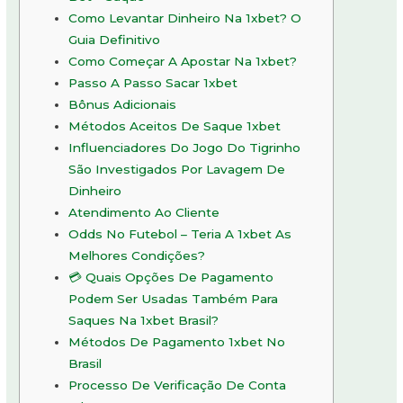
Como Levantar Dinheiro Na 1xbet? O
Guia Definitivo
Como Começar A Apostar Na 1xbet?
Passo A Passo Sacar 1xbet
Bônus Adicionais
Métodos Aceitos De Saque 1xbet
Influenciadores Do Jogo Do Tigrinho
São Investigados Por Lavagem De
Dinheiro
Atendimento Ao Cliente
Odds No Futebol – Teria A 1xbet As
Melhores Condições?
💳 Quais Opções De Pagamento
Podem Ser Usadas Também Para
Saques Na 1xbet Brasil?
Métodos De Pagamento 1xbet No
Brasil
Processo De Verificação De Conta