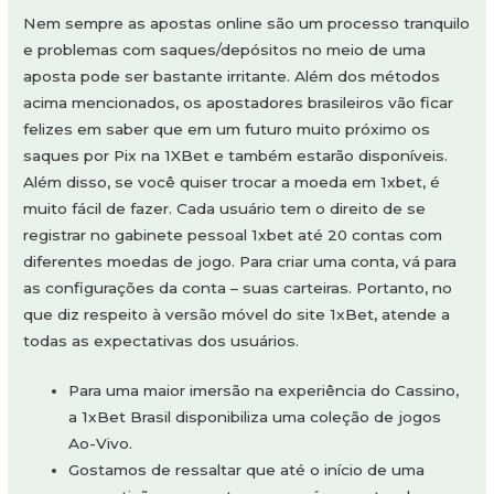
Nem sempre as apostas online são um processo tranquilo
e problemas com saques/depósitos no meio de uma
aposta pode ser bastante irritante. Além dos métodos
acima mencionados, os apostadores brasileiros vão ficar
felizes em saber que em um futuro muito próximo os
saques por Pix na 1XBet e também estarão disponíveis.
Além disso, se você quiser trocar a moeda em 1xbet, é
muito fácil de fazer. Cada usuário tem o direito de se
registrar no gabinete pessoal 1xbet até 20 contas com
diferentes moedas de jogo. Para criar uma conta, vá para
as configurações da conta – suas carteiras. Portanto, no
que diz respeito à versão móvel do site 1xBet, atende a
todas as expectativas dos usuários.
Para uma maior imersão na experiência do Cassino,
a 1xBet Brasil disponibiliza uma coleção de jogos
Ao-Vivo.
Gostamos de ressaltar que até o início de uma