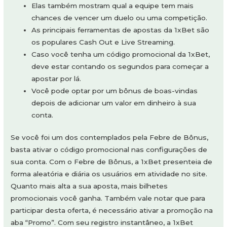
Elas também mostram qual a equipe tem mais
chances de vencer um duelo ou uma competição.
As principais ferramentas de apostas da 1xBet são
os populares Cash Out e Live Streaming.
Caso você tenha um código promocional da 1xBet,
deve estar contando os segundos para começar a
apostar por lá.
Você pode optar por um bônus de boas-vindas
depois de adicionar um valor em dinheiro à sua
conta.
Se você foi um dos contemplados pela Febre de Bônus,
basta ativar o código promocional nas configurações de
sua conta. Com o Febre de Bônus, a 1xBet presenteia de
forma aleatória e diária os usuários em atividade no site.
Quanto mais alta a sua aposta, mais bilhetes
promocionais você ganha. Também vale notar que para
participar desta oferta, é necessário ativar a promoção na
aba “Promo”. Com seu registro instantâneo, a 1xBet