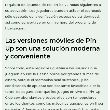
requisito de apuesta de x10 en las 72 horas siguientes a
su activación. Los jugadores pueden utilizar el cashback
sólo después de la verificación exitosa de su identidad,
así como convertirse en un miembro del programa de
fidelización.
Las versiones móviles de Pin
Up son una solución moderna
y conveniente
Sobre todo, este regalo les gustará a los usuarios que
jueguen en PinUp Casino online por grandes sumas de
dinero, porque el reembolso será sustancial, y las
condiciones de apuesta son bastante favorables. Por lo
tanto, es seguro decir que los juegos en vivo de Pin-Up
Club son abundantes y todos ellos son tan populares
entre los clientes como las máquinas tragaperras en línea
estándar. Además, su lista se actualiza periódicamente