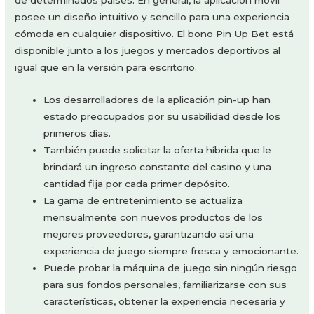
de determinados países. En general, la aplicación móvil
posee un diseño intuitivo y sencillo para una experiencia
cómoda en cualquier dispositivo. El bono Pin Up Bet está
disponible junto a los juegos y mercados deportivos al
igual que en la versión para escritorio.
Los desarrolladores de la aplicación pin-up han
estado preocupados por su usabilidad desde los
primeros días.
También puede solicitar la oferta híbrida que le
brindará un ingreso constante del casino y una
cantidad fija por cada primer depósito.
La gama de entretenimiento se actualiza
mensualmente con nuevos productos de los
mejores proveedores, garantizando así una
experiencia de juego siempre fresca y emocionante.
Puede probar la máquina de juego sin ningún riesgo
para sus fondos personales, familiarizarse con sus
características, obtener la experiencia necesaria y