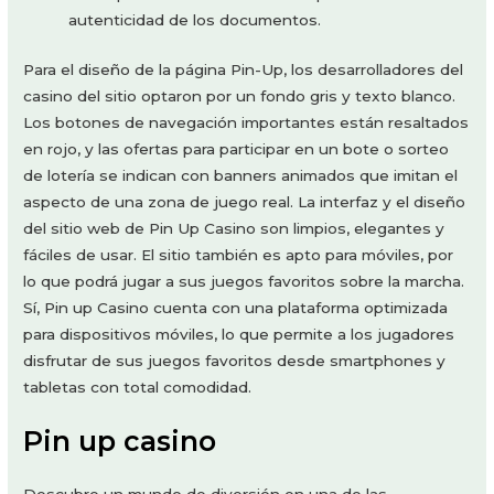
autenticidad de los documentos.
Para el diseño de la página Pin-Up, los desarrolladores del
casino del sitio optaron por un fondo gris y texto blanco.
Los botones de navegación importantes están resaltados
en rojo, y las ofertas para participar en un bote o sorteo
de lotería se indican con banners animados que imitan el
aspecto de una zona de juego real. La interfaz y el diseño
del sitio web de Pin Up Casino son limpios, elegantes y
fáciles de usar. El sitio también es apto para móviles, por
lo que podrá jugar a sus juegos favoritos sobre la marcha.
Sí, Pin up Casino cuenta con una plataforma optimizada
para dispositivos móviles, lo que permite a los jugadores
disfrutar de sus juegos favoritos desde smartphones y
tabletas con total comodidad.
Pin up casino