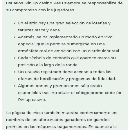
usuarios. Pin up casino Peru siempre se responsabiliza de
su compromiso con los jugadores.
En el sitio hay una gran selección de loterías y
tarjetas rasca y gana.
Además, se ha implementado un modo en vivo
especial, que le permite sumergirse en una
atmósfera real de emoción con un distribuidor real.
Cada símbolo de comodín que aparece marca su
posición a lo largo de la ronda.
Un usuario registrado tiene acceso a todas las
ofertas de bonificación y programas de fidelidad.
Algunos bonos y promociones sólo están
disponibles tras introducir el código promo code for
Pin up casino.
La página de inicio también muestra continuamente los
nombres de los afortunados ganadores de grandes
premios en las máquinas tragamonedas. En cuanto a la