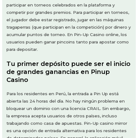
participar en torneos celebrados en la plataforma y
competir por grandes premios. Para participar en torneos,
el jugador debe estar registrado, jugar en las máquinas
tragaperras (que participan en la competición) por dinero y
acumular puntos de torneo. En Pin-Up Casino online, los
usuarios pueden ganar pincoins tanto para apostar como
para depositar.
Tu primer depósito puede ser el inicio
de grandes ganancias en Pinup
Casino
Para los residentes en Perú, la entrada a Pin Up está
abierta las 24 horas del día. No hay ningún problema en
bloquear un dominio con una licencia CRAIL. Sin embargo,
la empresa acepta usuarios de otros países, incluso
trabajando como casa de apuestas. Pin-Up casino mirror
es una opción de entrada alternativa para los residentes