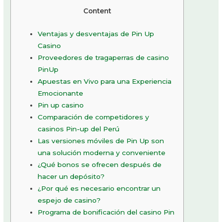
Content
Ventajas y desventajas de Pin Up
Casino
Proveedores de tragaperras de casino
PinUp
Apuestas en Vivo para una Experiencia
Emocionante
Pin up casino
Comparación de competidores y
casinos Pin-up del Perú
Las versiones móviles de Pin Up son
una solución moderna y conveniente
¿Qué bonos se ofrecen después de
hacer un depósito?
¿Por qué es necesario encontrar un
espejo de casino?
Programa de bonificación del casino Pin