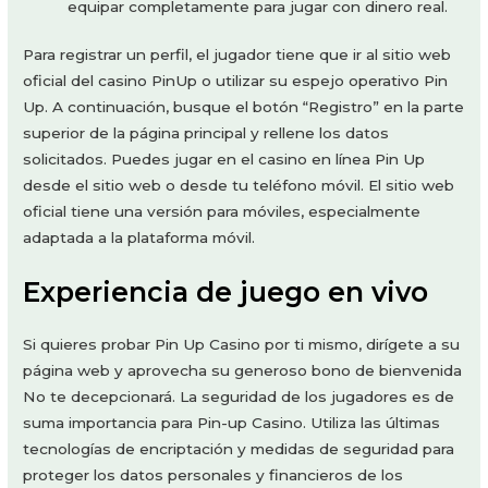
equipar completamente para jugar con dinero real.
Para registrar un perfil, el jugador tiene que ir al sitio web
oficial del casino PinUp o utilizar su espejo operativo Pin
Up. A continuación, busque el botón “Registro” en la parte
superior de la página principal y rellene los datos
solicitados. Puedes jugar en el casino en línea Pin Up
desde el sitio web o desde tu teléfono móvil. El sitio web
oficial tiene una versión para móviles, especialmente
adaptada a la plataforma móvil.
Experiencia de juego en vivo
Si quieres probar Pin Up Casino por ti mismo, dirígete a su
página web y aprovecha su generoso bono de bienvenida
No te decepcionará. La seguridad de los jugadores es de
suma importancia para Pin-up Casino. Utiliza las últimas
tecnologías de encriptación y medidas de seguridad para
proteger los datos personales y financieros de los