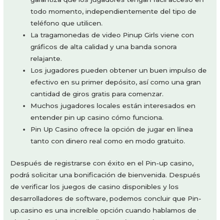
todo momento, independientemente del tipo de
teléfono que utilicen.
La tragamonedas de video Pinup Girls viene con
gráficos de alta calidad y una banda sonora
relajante.
Los jugadores pueden obtener un buen impulso de
efectivo en su primer depósito, así como una gran
cantidad de giros gratis para comenzar.
Muchos jugadores locales están interesados en
entender pin up casino cómo funciona.
Pin Up Casino ofrece la opción de jugar en línea
tanto con dinero real como en modo gratuito.
Después de registrarse con éxito en el Pin-up casino,
podrá solicitar una bonificación de bienvenida. Después
de verificar los juegos de casino disponibles y los
desarrolladores de software, podemos concluir que Pin-
up.casino es una increíble opción cuando hablamos de