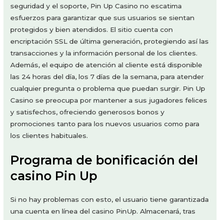
seguridad y el soporte, Pin Up Casino no escatima
esfuerzos para garantizar que sus usuarios se sientan
protegidos y bien atendidos. El sitio cuenta con
encriptación SSL de última generación, protegiendo así las
transacciones y la información personal de los clientes.
Además, el equipo de atención al cliente está disponible
las 24 horas del día, los 7 días de la semana, para atender
cualquier pregunta o problema que puedan surgir. Pin Up
Casino se preocupa por mantener a sus jugadores felices
y satisfechos, ofreciendo generosos bonos y
promociones tanto para los nuevos usuarios como para
los clientes habituales.
Programa de bonificación del
casino Pin Up
Si no hay problemas con esto, el usuario tiene garantizada
una cuenta en línea del casino PinUp. Almacenará, tras