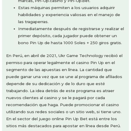
marcas, Pin-Up.casino y Pin-Up.bet.
Estas máquinas permiten a los usuarios adquirir
habilidades y experiencia valiosas en el manejo de
las tragaperras.
Inmediatamente después de registrarse y realizar el
primer depósito, cada jugador puede obtener un
bono Pin Up de hasta 1000 Soles + 250 giros gratis.
En Perú, en abril de 2021, Ukr Game Technology recibió el
permiso para operar legalmente el casino Pin Up en el
segmento de las apuestas en línea. La cantidad que
puede ganar una vez que se une al programa de afiliados
depende de su dedicación y de lo duro que esté
trabajando. La idea detrás de este programa es atraer
nuevos clientes al casino y se le pagará por cada
recomendación que haga. Puede promocionar el casino
utilizando sus redes sociales o un sitio web, si tiene uno.
En el sector del juego online Pin Up Bet está entre los
sitios más destacados para apostar en línea desde Perú.