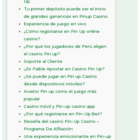
Up
Tu primer depósito puede ser el inicio
de grandes ganancias en Pinup Casino
Experiencia de juego en vivo
¿Cómo registrarse en Pin Up online
casino?
¿Por qué los jugadores de Perú eligen
el casino Pin up?
Soporte al Cliente
¿Es Fiable Apostar en Casino Pin Up?
¿Se puede jugar en Pin up Casino
desde dispositivos móviles?
Aviator Pin up como el juego más
popular
Casino móvil y Pin-up casino app
¿Por qué registrarse en Pin-Up.Bet?
Reseña del casino Pin-Up Casino –
Programa De Afiliación
Una experiencia emocionante en Pin-up