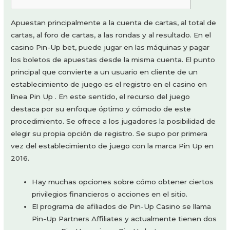
Apuestan principalmente a la cuenta de cartas, al total de
cartas, al foro de cartas, a las rondas y al resultado. En el
casino Pin-Up bet, puede jugar en las máquinas y pagar
los boletos de apuestas desde la misma cuenta. El punto
principal que convierte a un usuario en cliente de un
establecimiento de juego es el registro en el casino en
línea Pin Up . En este sentido, el recurso del juego
destaca por su enfoque óptimo y cómodo de este
procedimiento. Se ofrece a los jugadores la posibilidad de
elegir su propia opción de registro. Se supo por primera
vez del establecimiento de juego con la marca Pin Up en
2016.
Hay muchas opciones sobre cómo obtener ciertos
privilegios financieros o acciones en el sitio.
El programa de afiliados de Pin-Up Casino se llama
Pin-Up Partners Affiliates y actualmente tienen dos