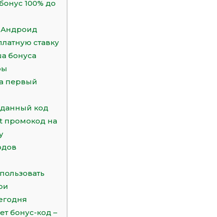
бонус 100% до
а Андроид
платную ставку
а бонуса
ры
на первый
 данный код
et промокод на
у
одов
спользовать
ри
егодня
ет бонус-код –