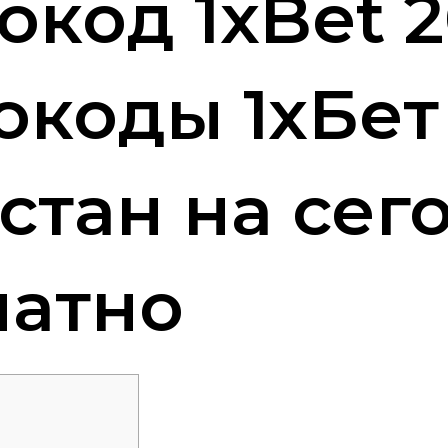
код 1xBet 2
окоды 1хБет
стан на сег
латно