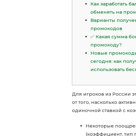
Как заработать ба
обменять на про
Варианты получе
промокодов
✅ Какая сумма бо
промокоду?
Новые промокоды
сегодня: как полу
использовать бес
Для игроков из России эт
от того, насколько актив
одиночной ставкой с коэ
Некоторые поощрен
(коэффициент, тип па