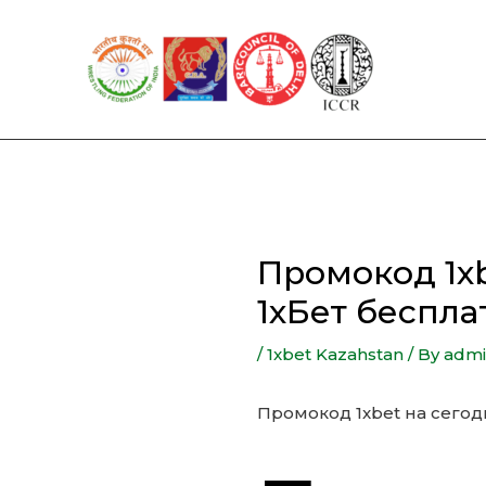
Skip
to
content
Промокод 1xb
1хБет беспла
/
1xbet Kazahstan
/ By
adm
Промокод 1xbet на сегод