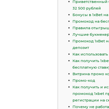
Приветственный 
32 500 рублей
Бонусы в 1xBet н
Промокод на бес
Правила отыгрыш
Лучшие букмеке
Промокод 1xBet 
депозит
Как использовать
Как получить 1xb
бесплатную ставк
Витрина промо к
Промо-код
Как получить и и
промокод 1xbet п
регистрации на с
Почему не работа