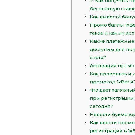
✅ Как получить п
бесплатную ставку
Как вывести бонус
Промо баллы 1xBe
такое и как их ис
Какие платежные
доступны для по
счета?
Активация промо
Как проверить и 
промокод 1xBet K
Что дает халявн
при регистрации 
сегодня?
Новости букмеке
Как ввести пром
регистрации в 1хБ