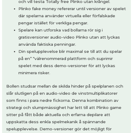
och vill testa Totally free Plinko utan krångel.
Plinko fake money refererar until versioner av spelet
där spelarna använder virtuella eller förfalskade
pengar istället för verkliga pengar.
Spelare kan utforska vad bollarna rör sig i
gratisversioner audio-video Plinko utan att lyckas
använda faktiska penningar.
Din spelupplevelse blir maximal se till att du spelar
på en” “välrenommerad plattform och suprimir
spelet med dess demo-versioner för att lyckas
minimera risker.
Bollen studsar mellan de skilda hinder på spelplanen och
slår slutligen på en audio-video de vinstmultiplikatorer
som finns i para nedre fickorna. Denna kombination av
strategi och slumpmässighet har lett till att Plinko game
sitter på fått både aktuella och erfarna depilare att
uppskatta dess enkla spelmekanik å spännande
spelupplevelse. Demo-versioner gör det möjligt för