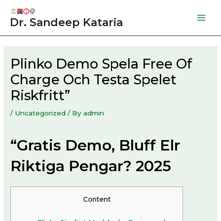
Skip
to
Dr. Sandeep Kataria
Mai
content
Men
Plinko Demo Spela Free Of
Charge Och Testa Spelet
Riskfritt”
/
Uncategorized
/ By
admin
“Gratis Demo, Bluff Elr
Riktiga Pengar? 2025
Content