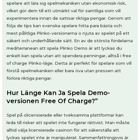
spelare att lära sig spelmekaniken utan ekonomisk risk,
vilket gör dem till ett utmärkt val för samtliga som vill
experimentera innan de sattsar riktiga pengar. Genom att
följa de tips kan svenska spelare hitta para bästa och
mest pålitliga Plinko-versionerna o njuta av spelet på ett
säkert och underhållande sätt. En av de största fördelarna
mediterranean att spela Plinko Demo är att lyckas du
enkelt kan spela utan att spendera penningar, alltså i free
of charge Plinko-läge. Detta är perfekt för spelare som vill
förstå spelmekaniken eller bara öva utan pressen att
förlora riktiga pengar.
Hur Länge Kan Ja Spela Demo-
versionen Free Of Charge?”
Spel på olicensierade eller tveksamma plattformar kan
leda till risker att spelet inte fungerar rättvist. Man måste
alltid välja licensierade casinon för att säkerställa att
lyckas spelet inte är manipulerat. Sammanfattningsvis är