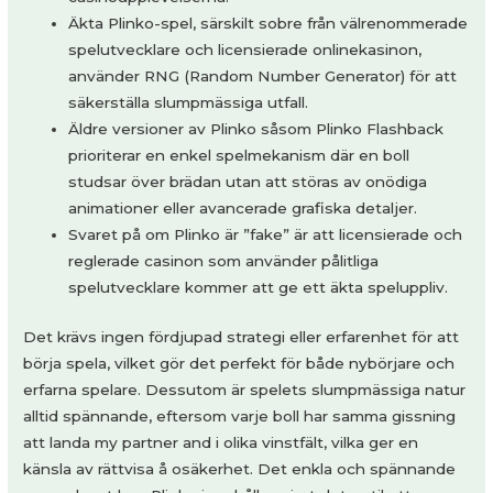
Äkta Plinko-spel, särskilt sobre från välrenommerade
spelutvecklare och licensierade onlinekasinon,
använder RNG (Random Number Generator) för att
säkerställa slumpmässiga utfall.
Äldre versioner av Plinko såsom Plinko Flashback
prioriterar en enkel spelmekanism där en boll
studsar över brädan utan att störas av onödiga
animationer eller avancerade grafiska detaljer.
Svaret på om Plinko är ”fake” är att licensierade och
reglerade casinon som använder pålitliga
spelutvecklare kommer att ge ett äkta speluppliv.
Det krävs ingen fördjupad strategi eller erfarenhet för att
börja spela, vilket gör det perfekt för både nybörjare och
erfarna spelare. Dessutom är spelets slumpmässiga natur
alltid spännande, eftersom varje boll har samma gissning
att landa my partner and i olika vinstfält, vilka ger en
känsla av rättvisa å osäkerhet. Det enkla och spännande