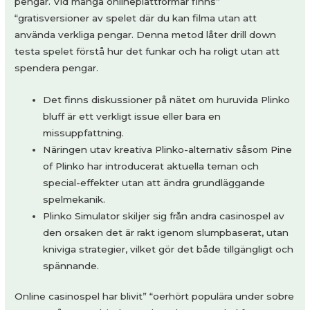
pengar. Vid många onlineplattformar finns”
“gratisversioner av spelet där du kan filma utan att
använda verkliga pengar. Denna metod låter drill down
testa spelet förstå hur det funkar och ha roligt utan att
spendera pengar.
Det finns diskussioner på nätet om huruvida Plinko
bluff är ett verkligt issue eller bara en
missuppfattning.
Näringen utav kreativa Plinko-alternativ såsom Pine
of Plinko har introducerat aktuella teman och
special-effekter utan att ändra grundläggande
spelmekanik.
Plinko Simulator skiljer sig från andra casinospel av
den orsaken det är rakt igenom slumpbaserat, utan
kniviga strategier, vilket gör det både tillgängligt och
spännande.
Online casinospel har blivit” “oerhört populära under sobre