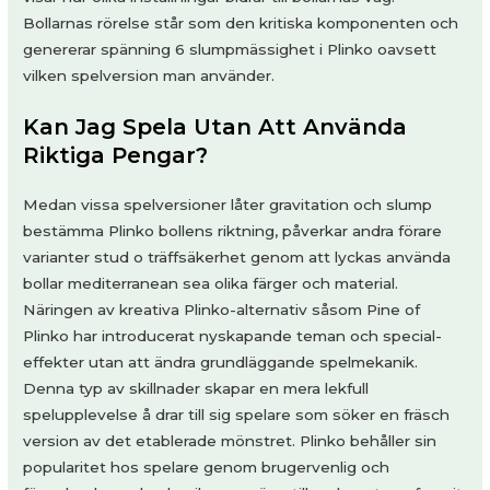
Bollarnas rörelse står som den kritiska komponenten och
genererar spänning 6 slumpmässighet i Plinko oavsett
vilken spelversion man använder.
Kan Jag Spela Utan Att Använda
Riktiga Pengar?
Medan vissa spelversioner låter gravitation och slump
bestämma Plinko bollens riktning, påverkar andra förare
varianter stud o träffsäkerhet genom att lyckas använda
bollar mediterranean sea olika färger och material.
Näringen av kreativa Plinko-alternativ såsom Pine of
Plinko har introducerat nyskapande teman och special-
effekter utan att ändra grundläggande spelmekanik.
Denna typ av skillnader skapar en mera lekfull
spelupplevelse å drar till sig spelare som söker en fräsch
version av det etablerade mönstret. Plinko behåller sin
popularitet hos spelare genom brugervenlig och