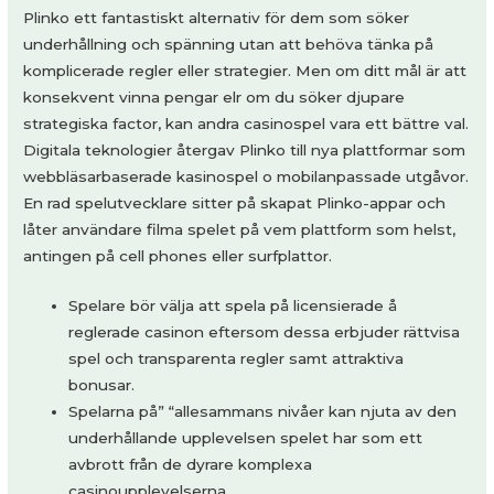
Plinko ett fantastiskt alternativ för dem som söker
underhållning och spänning utan att behöva tänka på
komplicerade regler eller strategier. Men om ditt mål är att
konsekvent vinna pengar elr om du söker djupare
strategiska factor, kan andra casinospel vara ett bättre val.
Digitala teknologier återgav Plinko till nya plattformar som
webbläsarbaserade kasinospel o mobilanpassade utgåvor.
En rad spelutvecklare sitter på skapat Plinko-appar och
låter användare filma spelet på vem plattform som helst,
antingen på cell phones eller surfplattor.
Spelare bör välja att spela på licensierade å
reglerade casinon eftersom dessa erbjuder rättvisa
spel och transparenta regler samt attraktiva
bonusar.
Spelarna på” “allesammans nivåer kan njuta av den
underhållande upplevelsen spelet har som ett
avbrott från de dyrare komplexa
casinoupplevelserna.