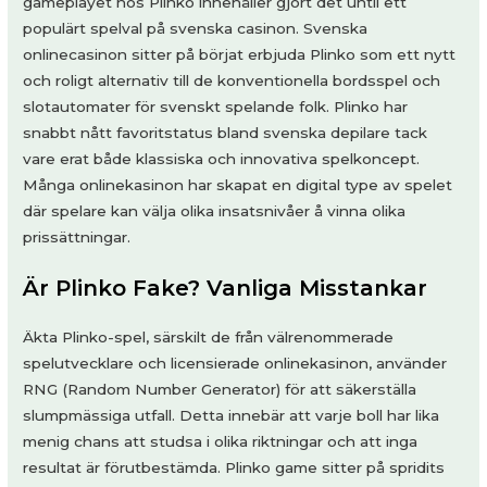
gameplayet hos Plinko innehåller gjort det until ett
populärt spelval på svenska casinon. Svenska
onlinecasinon sitter på börjat erbjuda Plinko som ett nytt
och roligt alternativ till de konventionella bordsspel och
slotautomater för svenskt spelande folk. Plinko har
snabbt nått favoritstatus bland svenska depilare tack
vare erat både klassiska och innovativa spelkoncept.
Många onlinekasinon har skapat en digital type av spelet
där spelare kan välja olika insatsnivåer å vinna olika
prissättningar.
Är Plinko Fake? Vanliga Misstankar
Äkta Plinko-spel, särskilt de från välrenommerade
spelutvecklare och licensierade onlinekasinon, använder
RNG (Random Number Generator) för att säkerställa
slumpmässiga utfall. Detta innebär att varje boll har lika
menig chans att studsa i olika riktningar och att inga
resultat är förutbestämda. Plinko game sitter på spridits