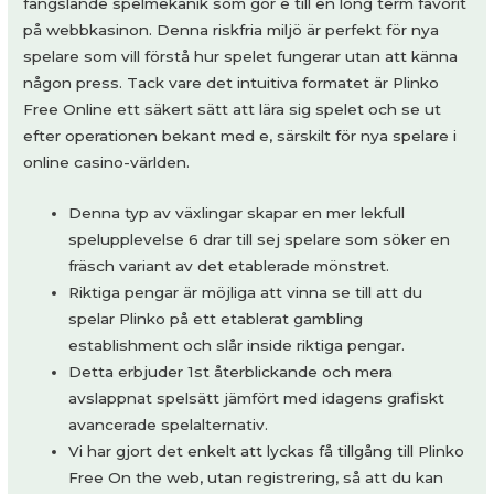
fängslande spelmekanik som gör e till en long term favorit
på webbkasinon. Denna riskfria miljö är perfekt för nya
spelare som vill förstå hur spelet fungerar utan att känna
någon press. Tack vare det intuitiva formatet är Plinko
Free Online ett säkert sätt att lära sig spelet och se ut
efter operationen bekant med e, särskilt för nya spelare i
online casino-världen.
Denna typ av växlingar skapar en mer lekfull
spelupplevelse 6 drar till sej spelare som söker en
fräsch variant av det etablerade mönstret.
Riktiga pengar är möjliga att vinna se till att du
spelar Plinko på ett etablerat gambling
establishment och slår inside riktiga pengar.
Detta erbjuder 1st återblickande och mera
avslappnat spelsätt jämfört med idagens grafiskt
avancerade spelalternativ.
Vi har gjort det enkelt att lyckas få tillgång till Plinko
Free On the web, utan registrering, så att du kan