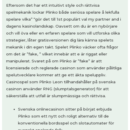
Eftersom det har ett intuitivt style och rättvisa
spelmekanik lockar Plinko både seriösa spelare å lekfulla
spelare vilka” “gör det till 1st populärt val my partner and i
dagens kasinolandskap. Oavsett om du är en nybörjare
och vill öva eller en erfaren spelare som vill utforska olika
strategier, låter gratisversionen dig lära känna spelets
mekanik i din egen takt. Spelet Plinko väcker ofta frågor
om det är ”fake, ” vilket innebär att e är riggat eller
manipulerat. Svaret på om Plinko är ”fake” är att
licensierade och reglerade casinon som använder pålitliga
spelutvecklare kommer att ge ett äkta speluppliv.
Casinospel som Plinko Leon tillhandahåller på svenska
casinon använder RNG (slumptalsgenerator) för att
säkerställa att utfall är slumpmässiga och rättvisa.
Svenska onlinecasinon sitter på börjat erbjuda
Plinko som ett nytt och roligt alternativ till de
konventionella bordsspel och slotautomater för
svenskt spelande folk.