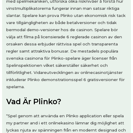
med spelmekaniken, utforska olika risknivåer å förstå hur
vinstmultiplikatorerna fungerar innan man satsar riktiga
slantar. Spelare kan prova Plinko utan ekonomisk risk tack
vare tillgängligheten av både betalversioner och tidak
bermodal demo-versioner hos de casinon. Spelare bör
välja att filma på licensierade 6 reglerade casinon av den
orsaken dessa erbjuder rättvisa spel och transparenta
regler samt attraktiva bonusar. De mestadels populära
svenska casinona för Plinko-spelare äger licenser från
Spelinspektionen vilket säkerställer säkerhet och
tillförlitlighet. Vidareutvecklingen av onlinecasinotjänster
inkluderar Plinko demonstrationsspel 6 gratisversioner för
spelarna.
Vad Är Plinko?
“Spel genom att använda en Plinko application eller spela
my partner and i ett onlinekasino lämnar dig möjlighet att
lyckas njuta av spänningen från en modernt designad och