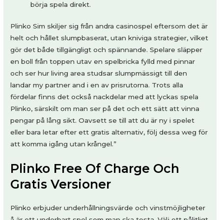
börja spela direkt.
Plinko Sim skiljer sig från andra casinospel eftersom det är
helt och hållet slumpbaserat, utan kniviga strategier, vilket
gör det både tillgängligt och spännande. Spelare släpper
en boll från toppen utav en spelbricka fylld med pinnar
och ser hur living area studsar slumpmässigt till den
landar my partner and i en av prisrutorna. Trots alla
fördelar finns det också nackdelar med att lyckas spela
Plinko, särskilt om man ser på det och ett sätt att vinna
pengar på lång sikt. Oavsett se till att du är ny i spelet
eller bara letar efter ett gratis alternativ, följ dessa weg för
att komma igång utan krångel.”
Plinko Free Of Charge Och
Gratis Versioner
Plinko erbjuder underhållningsvärde och vinstmöjligheter
å är ett underbart spel som man ska testa. Välj ett pålitligt